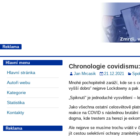
Reklama
Hlavní menu
Chronologie covidismu: 
Hlavní stránka
Jan Mrcasik
21.12.2021
Spo
Autoři webu
Mnohé pochopitelně zaráží, kde se s cel
vyšší dobro“ nejprve Lockdowny a pak 
Kategorie
„Spiknutí“ je jednoduché vysvětlení – le
Statistika
Jako všechna ostatní celosvětově pla
Kontakty
reakce na COVID s následnou brutální
dogma, kde trestem za herezi je exkom
Ale nejprve se musíme trochu vrátit v 
Reklama
jít cestou selektivní ochrany zraniteln