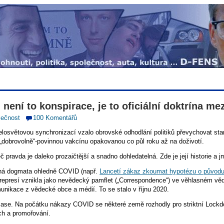
není to konspirace, je to oficiální doktrína m
lečnost
100 Komentářů
osvětovou synchronizací vzalo obrovské odhodlání politiků převychovat stamilio
„dobrovolně“-povinnou vakcínu opakovanou co půl roku až na doživotí.
č pravda je daleko prozaičtější a snadno dohledatelná. Zde je její historie a j
tná dogmata ohledně COVID (např.
Lancetí zákaz zkoumat hypotézu o původu 
 represí vznikla jako nevědecký pamflet („Correspondence“) ve věhlasném 
unikace z vědecké obce a médií. To se stalo v říjnu 2020.
čase. Na počátku nákazy COVID se některé země rozhodly pro striktní Lockdown
ých a promořování.