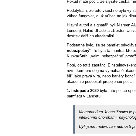
Pokud máte pocit, že slyšíte česká méd
Podotýkám, že toto všechno bylo vyhlá
vůbec fungovat, a už vůbec ne jak dlou
Hlavní autoři a signatáři byli Nisreen
London), Nahid Bhadelia zBoston Univer
desítek dalších akademiků.
Podstatné bylo, že se pamflet odvoláva
nebezpečný
“. To byla ta mantra, ktero
Kubka/Sníh, „velmi nebezpečné“ protož
Poté, co totiž zastánci Einsteinovskéh
rovnítkem pro dogma vymáhané akademic
šíří jako pravá víra, nebo kariéry kon
akademie podepsali propojenou petici.
1. listopadu 2020
byla tato petice spo
pamfletu v Lancetu:
Memorandum Johna Snowa je práce
infekčními chorobami, psycholog
Byli jsme motivováni nutností p