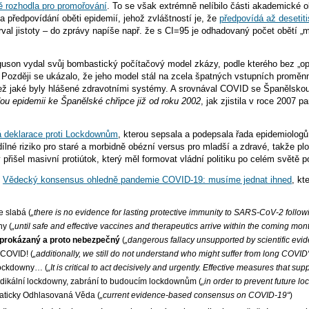
lně rozhodla pro promořování
. To se však extrémně nelíbilo části akademické o
předpovídání oběti epidemií, jehož zvláštností je, že
předpovídá až desetit
nterval jistoty – do zprávy napíše např. že s CI=95 je odhadovaný počet obět
guson vydal svůj bombastický počítačový model zkázy, podle kterého bez „
. Později se ukázalo, že jeho model stál na zcela špatných vstupních proměn
 než jaké byly hlášené zdravotními systémy. A srovnával COVID se Španělsko
ou epidemii ke Španělské chřipce již od roku 2002
, jak zjistila v roce 2007
á deklarace proti Lockdownům
, kterou sepsala a podepsala řada epidemiologů
lné riziko pro staré a morbidně obézní versus pro mladší a zdravé, takže ploš
přišel masivní protiútok, který měl formovat vládní politiku po celém světě po 
t
Vědecký konsensus ohledně pandemie COVID-19: musíme jednat ihned
, k
e slabá (
„there is no evidence for lasting protective immunity to SARS-CoV-2 followi
ny (
„until safe and effective vaccines and therapeutics arrive within the coming mon
neprokázaný a proto nebezpečný
(
„dangerous fallacy unsupported by scientific evi
-COVID! (
„additionally, we still do not understand who might suffer from long COVID
lockdowny… (
„It is critical to act decisively and urgently. Effective measures that
dikální lockdowny, zabrání to budoucím lockdownům (
„in order to prevent future l
raticky Odhlasovaná Věda (
„current evidence-based consensus on COVID-19“
)