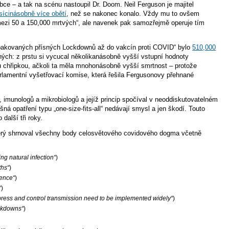
bce – a tak na scénu nastoupil Dr. Doom. Neil Ferguson je majitel
isícinásobně více obětí
, než se nakonec konalo. Vždy mu to ovšem
í „mezi 50 a 150,000 mrtvých“, ale navenek pak samozřejmě operuje tím
opakovaných přísných Lockdownů až do vakcín proti COVID“ bylo
510,000
ných: z prstu si vycucal několikanásobně vyšší vstupní hodnoty
u chřipkou, ačkoli ta měla mnohonásobně vyšší smrtnost – protože
 parlamentní vyšetřovací komise, která řešila Fergusonovy přehnané
, imunologů a mikrobiologů a jejíž princip spočíval v neoddiskutovatelném
ná opatření typu „one-size-fits-all“ nedávají smysl a jen škodí. Touto
další tři roky.
terý shrnoval všechny body celosvětového covidového dogma včetně
ng natural infection“
)
ths“
)
dence“
)
“
)
 suppress and control transmission need to be implemented widely“
)
ockdowns“
)