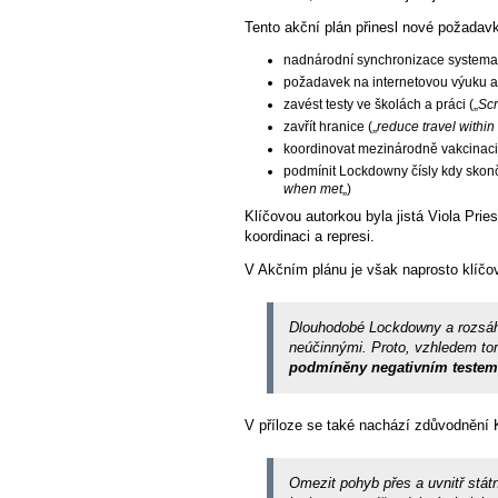
Tento akční plán přinesl nové požadav
nadnárodní synchronizace systemat
požadavek na internetovou výuku a
zavést testy ve školách a práci („
Scr
zavřít hranice („
reduce travel within
koordinovat mezinárodně vakcinaci 
podmínit Lockdowny čísly kdy skonč
when met
„)
Klíčovou autorkou byla jistá Viola Pri
koordinaci a represi.
V Akčním plánu je však naprosto klíč
Dlouhodobé Lockdowny a rozsáhlé 
neúčinnými. Proto, vzhledem to
podmíněny negativním teste
V příloze se také nachází zdůvodnění
Omezit pohyb přes a uvnitř stá