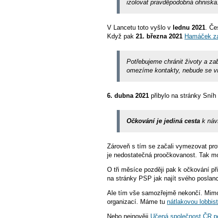
izolovat pravděpodobná ohniska
V Lancetu toto vyšlo v
lednu 2021
. Če
Když pak
21. března 2021
Hamáček za
Potřebujeme chránit životy a za
omezíme kontakty, nebude se vir
6. dubna 2021
přibylo na stránky Sníh
Očkování je jediná cesta
k náv
Zároveň s tím se začali vymezovat pr
je nedostatečná proočkovanost. Tak m
O tři měsíce později pak k očkování při
na stránky PSP jak najít svého poslance
Ale tím vše samozřejmě nekončí. Mimo
organizací. Máme tu
nátlakovou lobbis
Nebo nejnověji
Učená společnost ČR p