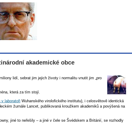
ezinárodní akademické obce
ny lidí, sebrat jim jejich životy i normalitu vnutit jim „pro
ména, která za tím stojí.
v laboratoři
Wuhanského virolofického institutu), i celosvětově identická
vědeckém žurnále Lancet, publikovaná kroužkem akademiků a povýšená na
y, jiné to neřešily – a jiné v čele se Švédskem a Británií, se rozhodly