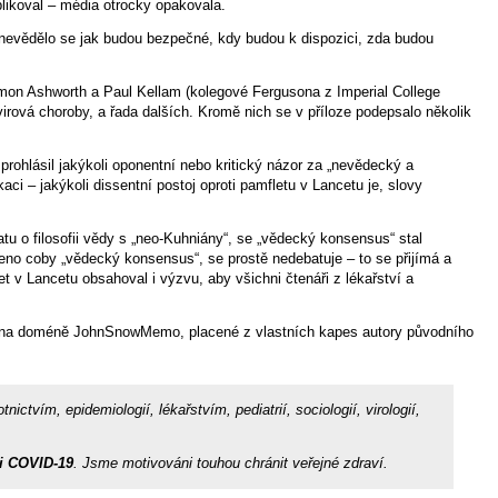
blikoval – média otrocky opakovala.
 nevědělo se jak budou bezpečné, kdy budou k dispozici, zda budou
Simon Ashworth a Paul Kellam (kolegové Fergusona z Imperial College
irová choroby, a řada dalších. Kromě nich se v příloze podepsalo několik
prohlásil jakýkoli oponentní nebo kritický názor za „nevědecký a
aci – jakýkoli dissentní postoj oproti pamfletu v Lancetu je, slovy
tu o filosofii vědy s „neo-Kuhniány“, se „vědecký konsensus“ stal
no coby „vědecký konsensus“, se prostě nedebatuje – to se přijímá a
t v Lancetu obsahoval i výzvu, aby všichni čtenáři z lékařství a
na doméně JohnSnowMemo, placené z vlastních kapes autory původního
ím, epidemiologií, lékařstvím, pediatrií, sociologií, virologií,
ii COVID-19
. Jsme motivováni touhou chránit veřejné zdraví.