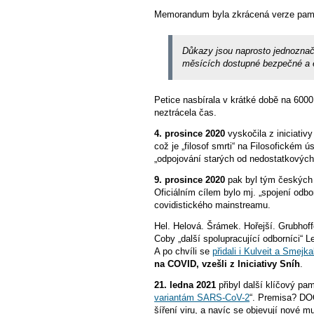
Memorandum byla zkrácená verze pamfl
Důkazy jsou naprosto jednoznač
měsících dostupné bezpečné a ef
Petice nasbírala v krátké době na 600
neztrácela čas.
4. prosince 2020
vyskočila z iniciat
což je „filosof smrti“ na Filosofickém
„odpojování starých od nedostatkových 
9. prosince 2020
pak byl tým českých
Oficiálním cílem bylo mj. „spojení odbo
covidistického mainstreamu.
Hel. Helová. Šrámek. Hořejší. Grubhoff
Coby „další spolupracující odborníci“ 
A po chvíli se
přidali i Kulveit a Smejka
na COVID, vzešli z Iniciativy Sníh
.
21. ledna 2021
přibyl další klíčový pa
variantám SARS-CoV-2
“. Premisa? DOO
šíření viru, a navíc se objevují nové m