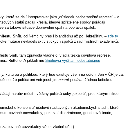
ky, které se dají interpretovat jako „důsledek nedostatečné represe“ – a
izových štábů padají křesla, ideově spřátelené spolky pořádají
 se za takové situace dobrovolně cpal na popravčí špalek.
nifestu Sníh
, od Němčiny přes Holandštinu až po Hebrejštinu –
zde ty
zické mutace nevládek/aktivistických spolků z řad místních akademiků,
festu Sníh, tam zpravidla vládne či vládla těžká covidová represe.
iéra Rutteho. A jakkoli mu
Sněhovci vyčítali nedostatečnou
my, kulturou a politikou, který tiše existuje všem na očích. Jen v ČR je ca.
čeno, že politici ani veřejnost jim
nesmí
podávat žádnou kritickou
dají narativ médií i většiny politiků coby „experti“, proti kterým nikdo
„akademického konsensu“ účelově nastavených akademických studií, které
us, povinné covvakcíny, pozitivní diskriminace, genderová teorie,
ce za povinné covvakcíny všem včetně dětí.)