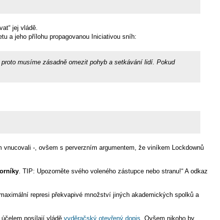
at“ jej vládě.
tu a jeho přílohu propagovanou Iniciativou sníh:
, proto musíme zásadně omezit pohyb a setkávání lidí. Pokud
em vnucovali -, ovšem s perverzním argumentem, že viníkem Lockdownů
orníky
. TIP: Upozorněte svého voleného zástupce nebo stranu!“ A odkaz
maximální represi překvapivé množství jiných akademických spolků a
m účelem posílají vládě
vyděračský otevřený dopis
. Ovšem nikoho by