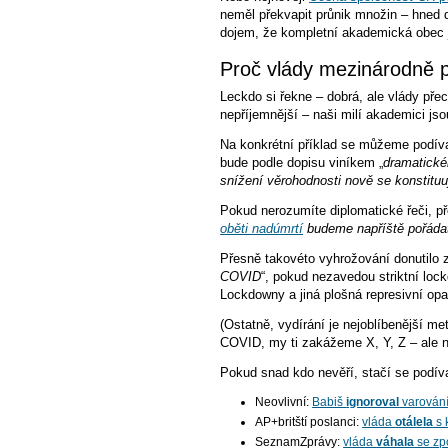
neměl překvapit průnik množin – hned d
dojem, že kompletní akademická obec j
Proč vlády mezinárodně p
Leckdo si řekne – dobrá, ale vlády pře
nepříjemnější – naši milí akademici jso
Na konkrétní příklad se můžeme podíva
bude podle dopisu viníkem „
dramatické
snížení věrohodnosti nově se konstituu
Pokud nerozumíte diplomatické řeči, př
oběti nadúmrtí
budeme napříště pořádat 
Přesně takovéto vyhrožování donutilo 
COVID
“, pokud nezavedou striktní loc
Lockdowny a jiná plošná represivní o
(Ostatně, vydírání je nejoblíbenější 
COVID, my ti zakážeme X, Y, Z – ale ni
Pokud snad kdo nevěří, stačí se podíva
Neovlivní:
Babiš
ignoroval
varování
AP+britští poslanci:
vláda
otálela
s 
SeznamZprávy:
vláda
váhala
se zp