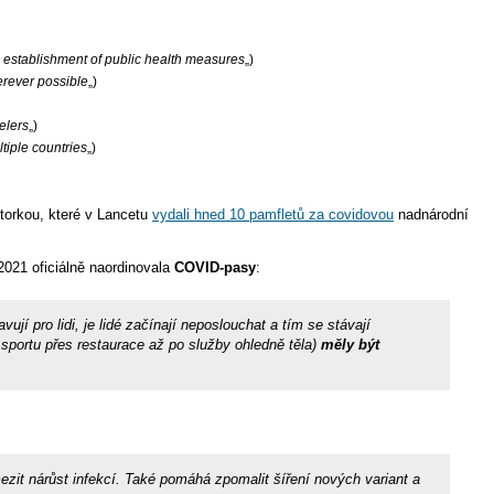
 establishment of public health measures
„)
rever possible
„)
elers
„)
tiple countries
„)
utorkou, které v Lancetu
vydali hned 10 pamfletů za covidovou
nadnárodní
 2021 oficiálně naordinovala
COVID-pasy
:
í pro lidi, je lidé začínají neposlouchat a tím se stávají
a sportu přes restaurace až po služby ohledně těla)
měly být
it nárůst infekcí. Také pomáhá zpomalit šíření nových variant a