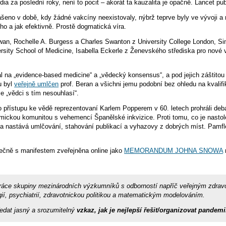
ia za poslední roky, není to pocit – akorát ta kauzalita je opačně. Lancet pu
šeno v době, kdy žádné vakcíny neexistovaly, nýbrž teprve byly ve vývoji a
ho a jak efektivně. Prostě dogmatická víra.
 Alwan, Rochelle A. Burgess a Charles Swanton z University College London, 
sity School of Medicine, Isabella Eckerle z Ženevského střediska pro nové v
l na „evidence-based medicine“ a „vědecký konsensus“, a pod jejich záštitou 
u byl
veřejně umlčen
prof. Beran a všichni jemu podobní bez ohledu na kvalifik
e „vědci s tím nesouhlasí“.
o přístupu ke vědě reprezentovaní Karlem Popperem v 60. letech prohráli deba
kou komunitou s vehemencí Španělské inkvizice. Proti tomu, co je nastole
čí a nastává umlčování, stahování publikací a vyhazovy z dobrých míst. Pamfle
lečně s manifestem zveřejněna online jako
MEMORANDUM JOHNA SNOWA
 skupiny mezinárodních výzkumníků s odborností napříč veřejným zdravotnictv
ií, psychiatrií, zdravotnickou politikou a matematickým modelováním.
ředat jasný a srozumitelný
vzkaz, jak je nejlepší řešit/organizovat pandem