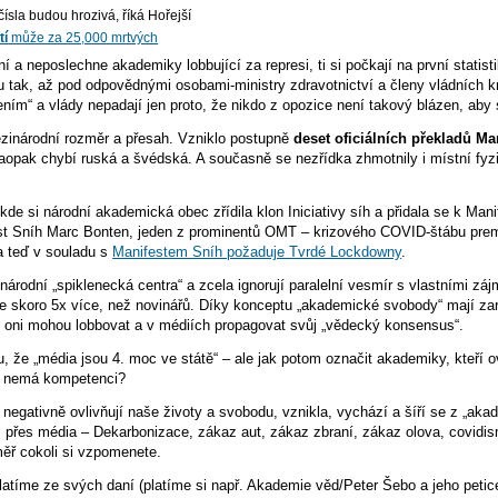
 čísla budou hrozivá, říká Hořejší
tí
může za 25,000 mrtvých
í a neposlechne akademiky lobbující za represi, ti si počkají na první statisti
u tak, až pod odpovědnými osobami-ministry zdravotnictví a členy vládních kr
ním“ a vlády nepadají jen proto, že nikdo z opozice není takový blázen, aby
zinárodní rozměr a přesah. Vzniklo postupně
deset oficiálních překladů Ma
naopak chybí ruská a švédská. A současně se nezřídka zhmotnily i místní fy
de si národní akademická obec zřídila klon Iniciativy síh a přidala se k Mani
st Sníh Marc Bonten, jeden z prominentů OMT – krizového COVID-štábu prem
a teď v souladu s
Manifestem Sníh požaduje Tvrdé Lockdowny
.
národní „spiklenecká centra“ a zcela ignorují paralelní vesmír s vlastními záj
e skoro 5x více, než novinářů. Díky konceptu „akademické svobody“ mají zaru
 oni mohou lobbovat a v médiích propagovat svůj „vědecký konsensus“.
 že „média jsou 4. moc ve státě“ – ale jak potom označit akademiky, kteří ovlá
i nemá kompetenci?
eré negativně ovlivňují naše životy a svobodu, vznikla, vychází a šíří se z 
 přes média – Dekarbonizace, zákaz aut, zákaz zbraní, zákaz olova, covidism
éměř cokoli si vzpomenete.
platíme ze svých daní (platíme si např. Akademie věd/Peter Šebo a jeho peti