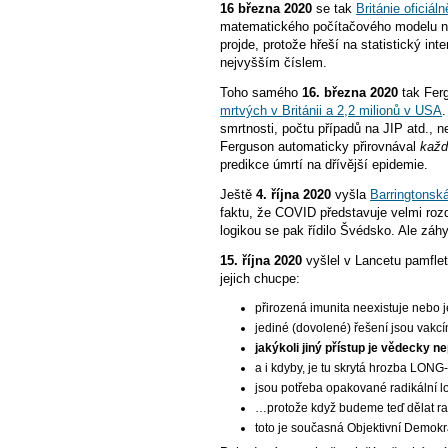
16 března 2020
se tak
Británie oficiá
matematického počítačového modelu na 
projde, protože hřeší na statistický i
nejvyšším číslem.
Toho samého
16. března 2020
tak Fer
mrtvých v Británii a 2,2 milionů v USA
smrtnosti, počtu případů na JIP atd.,
Ferguson automaticky přirovnával
každ
predikce úmrtí na dřívější epidemie.
Ještě
4. října 2020
vyšla
Barringtonsk
faktu, že COVID představuje velmi rozdí
logikou se pak řídilo Švédsko. Ale záhy 
15. října 2020
vyšlel v Lancetu pamfle
jejich chucpe:
přirozená imunita neexistuje nebo j
jediné (dovolené) řešení jsou vakcí
jakýkoli jiný přístup je vědecky 
a i kdyby, je tu skrytá hrozba LONG
jsou potřeba opakované radikální 
…protože když budeme teď dělat ra
toto je současná Objektivní Demok