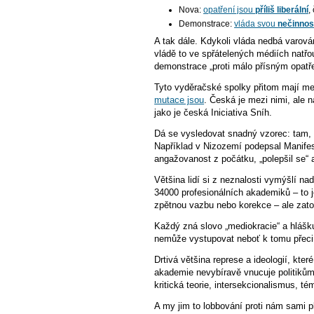
Nova:
opatření jsou
příliš liberální
,
Demonstrace:
vláda svou
nečinnos
A tak dále. Kdykoli vláda nedbá varován
vládě to ve spřátelených médiích natřo
demonstrace „proti málo přísným opatře
Tyto vyděračské spolky přitom mají me
mutace jsou
. Česká je mezi nimi, ale 
jako je česká Iniciativa Sníh.
Dá se vysledovat snadný vzorec: tam, k
Například v Nizozemí podepsal Manife
angažovanost z počátku, „polepšil se“ 
Většina lidí si z neznalosti vymýšlí nad
34000 profesionálních akademiků – to j
zpětnou vazbu nebo korekce – ale zato
Každý zná slovo „mediokracie“ a hlášku,
nemůže vystupovat neboť k tomu přec
Drtivá většina represe a ideologií, kt
akademie nevybíravě vnucuje politikům
kritická teorie, intersekcionalismus, t
A my jim to lobbování proti nám sami 