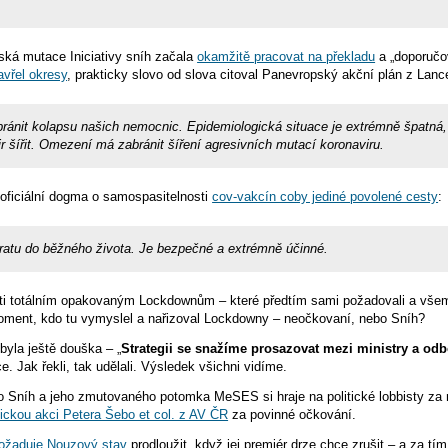
.
ská mutace Iniciativy sníh začala
okamžitě pracovat na překladu
a „doporučov
vřel okresy
, prakticky slovo od slova citoval Panevropský akční plán z Lance
bránit kolapsu našich nemocnic. Epidemiologická situace je extrémně špatná
 šířit. Omezení má zabránit šíření agresivních mutací koronaviru.
 oficiální dogma o samospasitelnosti
cov-vakcín coby jediné povolené cesty
:
ratu do běžného života. Je bezpečné a extrémně účinné.
oti totálním opakovaným Lockdownům – které předtím sami požadovali a vš
oment, kdo tu vymyslel a nařizoval Lockdowny – neočkovaní, nebo Sníh?
byla ještě douška – „
Strategii se snažíme prosazovat mezi ministry a odb
. Jak řekli, tak udělali. Výsledek všichni vidíme.
 Sníh a jeho zmutovaného potomka MeSES si hraje na politické lobbisty za 
tickou akci Petera Šebo et col. z AV ČR
za povinné očkování.
ožaduje Nouzový stav
prodloužit, když jej premiér drze chce zrušit – a za tí