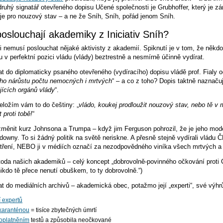
ruhý signatář otevřeného dopisu Učené společnosti je Grubhoffer, který je zár
e pro nouzový stav – a ne že Sníh, Sníh, pořád jenom Sníh.
oslouchají akademiky z Iniciativ Sníh?
ci nemusí poslouchat nějaké aktivisty z akademií. Spiknutí je v tom, že někdo
u v perfektní pozici vládu (vlády) beztrestně a nesmírně účinně vydírat.
t do diplomaticky psaného otevřeného (vydíracího) dopisu vládě prof. Fialy 
ho nárůstu počtu nemocných i mrtvých
“ – a co z toho? Dopis taktně naznačuj
jících orgánů vlády
“.
eložím vám to do češtiny: „
vládo, koukej prodloužit nouzový stav, nebo tě 
proti tobě!
“
změnit kurz Johnsona a Trumpa – když jim Ferguson pohrozil, že je jeho mode
kdowny. To si žádný politik na světě neriskne. A přesně stejně vydírali vlá
patření, NEBO ji v médiích označí za nezodpovědného viníka všech mrtvých 
metoda našich akademiků – celý koncept „dobrovolně-povinného očkování prot
kdo tě přece nenutí obuškem, to ty dobrovolně.“)
t do mediálních archivů – akademická obec, potažmo její „experti“, své výhr
 expertů
karanténou
= tisíce zbytečných úmrtí
oplatněním
testů a způsobila neočkované