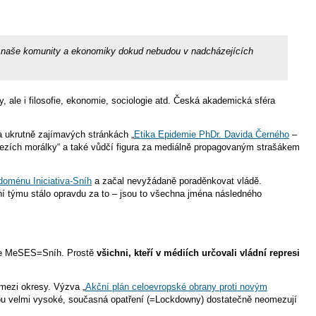
t naše komunity a ekonomiky dokud nebudou v nadcházejících
ale i filosofie, ekonomie, sociologie atd. Česká akademická sféra
 ukrutně zajímavých stránkách „
Etika Epidemie PhDr. Davida Černého
–
v mezích morálky“ a také vůdčí figura za mediálně propagovaným strašákem
 doménu Iniciativa-Sníh
a začal nevyžádaně poraděnkovat vládě.
ožení týmu stálo opravdu za to – jsou to všechna jména následného
, že MeSES=Sníh. Prostě
všichni, kteří v médiích určovali vládní represi
 mezi okresy. Výzva „
Akční plán celoevropské obrany proti novým
pou velmi vysoké, současná opatření (=Lockdowny) dostatečně neomezují