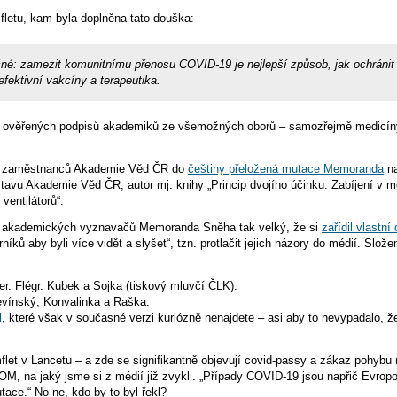
etu, kam byla doplněna tato douška:
né: zamezit komunitnímu přenosu COVID-19 je nejlepší způsob, jak ochráni
ektivní vakcíny a terapeutika.
0 ověřených podpisů akademiků ze všemožných oborů – samozřejmě medicíny, 
ivy zaměstnanců Akademie Věd ČR do
češtiny přeložená mutace Memoranda
na
 ústavu Akademie Věd ČR, autor mj. knihy „Princip dvojího účinku: Zabíjení 
ventilátorů“.
 akademických vyznavačů Memoranda Sněha tak velký, že si
zařídil vlastní
rníků aby byli více vidět a slyšet“, tzn. protlačit jejich názory do médií. Sl
er. Flégr. Kubek a Sojka (tiskový mluvčí ČLK).
Levínský, Konvalinka a Raška.
l
, které však v současné verzi kuriózně nenajdete – asi aby to nevypadalo
mflet v Lancetu – a zde se signifikantně objevují covid-passy a zákaz pohybu
M, na jaký jsme si z médií již zvykli. „Případy COVID-19 jsou napřič Evro
utace.“ No ne, kdo by to byl řekl?