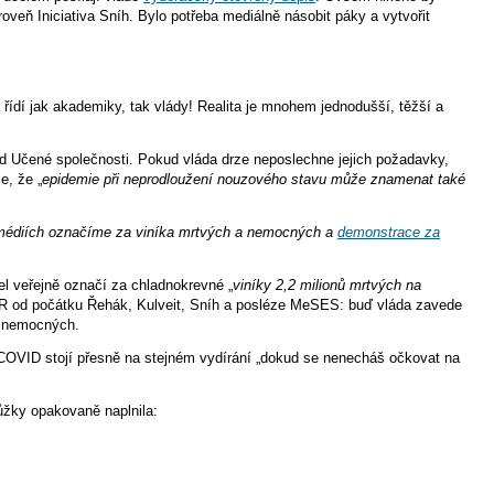
oveň Iniciativa Sníh. Bylo potřeba mediálně násobit páky a vytvořit
 řídí jak akademiky, tak vlády! Realita je mnohem jednodušší, těžší a
od Učené společnosti. Pokud vláda drze neposlechne jejich požadavky,
e, že „
epidemie při neprodloužení nouzového stavu může znamenat také
v médiích označíme za viníka mrtvých a nemocných a
demonstrace za
l veřejně označí za chladnokrevné „
viníky 2,2 milionů mrtvých na
du ČR od počátku Řehák, Kulveit, Sníh a posléze MeSES: buď vláda zavede
a nemocných.
i COVID stojí přesně na stejném vydírání „dokud se nenecháš očkovat na
ůžky opakovaně naplnila: