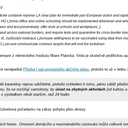
ky:
ické covidové represe („
A clear plan for immediate pan-European action and rapid
 HO („
home-office and online schooling should be implemented whenever and whe
een and test preventively: offer tests at schools and workplaces
„)
 and across national borders, and require tests and quarantine for cross-border trav
vč. zvyšování motivace („
increase willingness to be vaccinated using data from mul
í („
set and communicate common targets that will end the lockdown
esemann z německého Institutu Maxe Plancka. Viola je skutečně prolifickou a
ová nenápadná
Příloha I pan-evropského akčního plánu
, protože ta už v lednu
karantény nejsou udržitelné, protože vzhledem k tomu, jakou zátěž představuj
mu, že se rozšiřují samotesty, by
účast na zbytných aktivitách
(od kultury 
m
s výsledkem nikoli starším, než 24 hodin.
 Kulveitova požadavku na zákaz pohybu přes okresy:
tních hranic. Omezení domácího a mezinárodního cestování může celkově omez