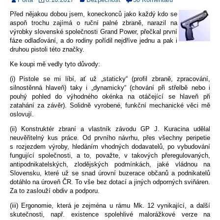
Před nějakou dobou jsem, koneckonců jako každý kdo se
aspoň trochu zajímá o ruční palné zbraně, narazil na
výrobky slovenské společnosti Grand Power, přečkal první
fáze odlaďování, a do rodiny pořídil nejdříve jednu a pak i
druhou pistoli této značky.
Ke koupi mě vedly tyto důvody:
(i) Pistole se mi líbí, ať už „staticky“ (profil zbraně, zpracování,
silnostěnná hlaveň) taky i „dynamicky“ (chování při střelbě nebo i
pouhý pohled do výhodného okénka na otáčející se hlaveň při
zatahání za závěr). Solidně vyrobené, funkční mechanické věci mě
oslovují.
(ii) Konstruktér zbraní a vlastník závodu GP J. Kuracina udělal
neuvěřitelný kus práce. Od prvního návrhu, přes všechny peripetie
s rozjezdem výroby, hledáním vhodných dodavatelů, po vybudování
fungující společnosti, a to, považte, v takových přeregulovaných,
antipodnikatelských, zlodějských podmínkách, jaké vládnou na
Slovensku, které už se snad úrovní buzerace občanů a podnikatelů
dotáhlo na úroveň ČR. To vše bez dotací a jiných odporných sviňáren.
Za to zaslouží obdiv a podporu.
(iii) Ergonomie, která je zejména u rámu Mk. 12 vynikající, a další
skutečnosti, např. existence spolehlivé malorážkové verze na