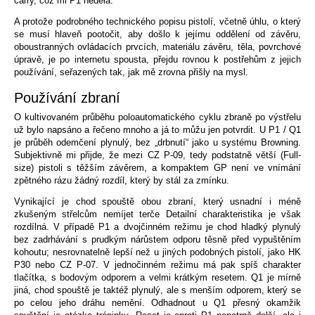
carry, což mi P1 nedělá.
A protože podrobného technického popisu pistolí, včetně úhlu, o který
se musí hlaveň pootočit, aby došlo k jejímu oddělení od závěru,
oboustranných ovládacích prvcích, materiálu závěru, těla, povrchové
úpravě, je po internetu spousta, přejdu rovnou k postřehům z jejich
používání, seřazených tak, jak mě zrovna přišly na mysl.
Používání zbraní
O kultivovaném průběhu poloautomatického cyklu zbraně po výstřelu
už bylo napsáno a řečeno mnoho a já to můžu jen potvrdit. U P1 / Q1
je průběh odemčení plynulý, bez „drbnutí“ jako u systému Browning.
Subjektivně mi přijde, že mezi CZ P-09, tedy podstatně větší (Full-
size) pistoli s těžším závěrem, a kompaktem GP není ve vnímání
zpětného rázu žádný rozdíl, který by stál za zmínku.
Vynikající je chod spouště obou zbraní, který usnadní i méně
zkušeným střelcům nemíjet terče Detailní charakteristika je však
rozdílná. V případě P1 a dvojčinném režimu je chod hladký plynulý
bez zadrhávání s prudkým nárůstem odporu těsně před vypuštěním
kohoutu; nesrovnatelně lepší než u jiných podobných pistolí, jako HK
P30 nebo CZ P-07. V jednočinném režimu má pak spíš charakter
tlačítka, s bodovým odporem a velmi krátkým resetem. Q1 je mírně
jiná, chod spouště je taktéž plynulý, ale s menším odporem, který se
po celou jeho dráhu nemění. Odhadnout u Q1 přesný okamžik