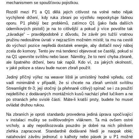
mechanismem se spoušťovou pojistkou.
Rozdíl mezi P1 a Q1 dělá jejich citlivost na volné nebo nějak
vychýlené držení, kdy ruka zbrani po výstřelu neposkytuje řádnou
oporu. P1 přebíjí bez problémů, zatímco Q1 (jako řada dalších
úderníkových pistolí) je na to citlivější a pokud ji více povolíte tak
„závaduje“ – pravděpodobně z důvodu, že závěr pro tužší vratnou
pružinu nedosáhne úvrati v nejzazším možném místě; ta mu na cestě
do výchozí pozice nepředá dostatek energie, aby dotlačil nový náboj
zcela do komory. Tento jev má tendenci objevovat se častěji, pokud si
na Q1 upevníte svítilnu nebo laser. Námitky, že to není chyba zbraně,
ale špatného držení, beru tak napůl. Kdo ví, za jakých okolností,
v jaké poloze a stavu bude nucen zbraň použít.
Jediný příčný výřez na weaver liště je umístěný hodně vpředu, což
vadí minimálně v případě, že si chcete na zbraň umístit svítilnu
Streamlight tlr-3; její otočný (a přehnaně citlivý) spínač se i za použití
nejdelšího z dodávaných montážních kusů nachází před lučíkem a ne
po stranách jeho svislé části. Máte-li kratší prsty, budete ho muset
ovládat druhou rukou.
Na zbraních je oproti standardu provedena jediná úprava spočívající
v instalaci mušky se světlovodným vláknem. Ta má ovšem ostré
vrcholy, a aby nepoškozovala pouzdro je dobré na nich pilníkem
zlehka zapracovat. Standardně dodávané hledí je naopak oblé;
natahování závěru jednoruč o kalhoty nebo pásek je u P1 možné