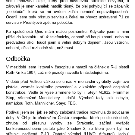
větší množství oleje, který před návštěvou střelnice nevytekl, a
zároveň je onen kanálek natolik těsný, že olej pohybující se zápalník
„neobteče“, která se mi ovšem zdála neméně nepravděpodobná.
Ocenil jsem tedy přístup servisu a čekal na převoz uzdravené P1 ze
servisu v Prostějově zpět na pobočku.
Ke společnosti Qins mám malou poznámku. Kdykoliv jsem s nimi
přišel do kontaktu, ať už telefonicky, osobně při koupi zbraní, nebo na
předváděcí akci, loučil jsem s velmi dobrým dojmem. Jsou vstřícní,
ochotní, dělají rozhodně víc, než musí.
Odbočka
V mezidobí jsem listoval v časopisu a narazil na článek o R-U pistoli
Roth-Krnka 1907, což mě později navedlo k následujícímu.
V době před Velkou válkou se u nás v monarchii vyráběly zajímavé
pistole, vesměs kvalitního provedení a v každém případě originální
konstrukce. Vedle té výše zmíněné to byl i Steyr M1912, Frommer
Stop, všemožné Mannlichery i další. Výrobců tady tolik nebylo,
namátkou Roth, Mannlicher, Steyr, FÉG.
Podíval jsem se, jak se tehdy založená tradice rozvinula do současné
doby. V ČR je to především Česká zbrojovka, která po dlouhé době,
zhruba od přesunu výroby ze Strakonic, začíná vyrábět
konkurenceschopné pistole jako Shadow 2, ze které jsem byl na
střelnici nadšený, P-10. Ostatní výrobci (LUVO, Alfa-proj) „jedou“