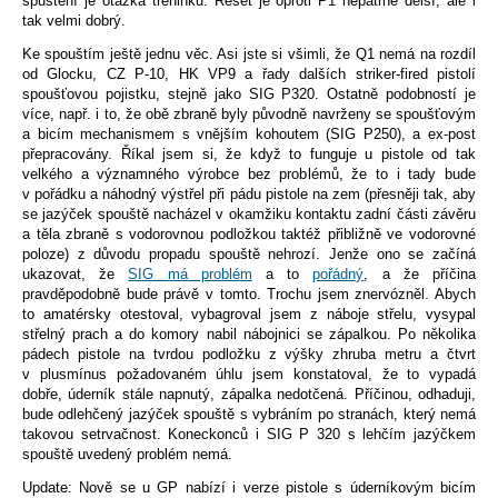
spuštění je otázka tréninku. Reset je oproti P1 nepatrně delší, ale i
tak velmi dobrý.
Ke spouštím ještě jednu věc. Asi jste si všimli, že Q1 nemá na rozdíl
od Glocku, CZ P-10, HK VP9 a řady dalších striker-fired pistolí
spoušťovou pojistku, stejně jako SIG P320. Ostatně podobností je
více, např. i to, že obě zbraně byly původně navrženy se spoušťovým
a bicím mechanismem s vnějším kohoutem (SIG P250), a ex-post
přepracovány. Říkal jsem si, že když to funguje u pistole od tak
velkého a významného výrobce bez problémů, že to i tady bude
v pořádku a náhodný výstřel při pádu pistole na zem (přesněji tak, aby
se jazýček spouště nacházel v okamžiku kontaktu zadní části závěru
a těla zbraně s vodorovnou podložkou taktéž přibližně ve vodorovné
poloze) z důvodu propadu spouště nehrozí. Jenže ono se začíná
ukazovat, že
SIG má problém
a to
pořádný
, a že příčina
pravděpodobně bude právě v tomto. Trochu jsem znervózněl. Abych
to amatérsky otestoval, vybagroval jsem z náboje střelu, vysypal
střelný prach a do komory nabil nábojnici se zápalkou. Po několika
pádech pistole na tvrdou podložku z výšky zhruba metru a čtvrt
v plusmínus požadovaném úhlu jsem konstatoval, že to vypadá
dobře, úderník stále napnutý, zápalka nedotčená. Příčinou, odhaduji,
bude odlehčený jazýček spouště s vybráním po stranách, který nemá
takovou setrvačnost. Koneckonců i SIG P 320 s lehčím jazýčkem
spouště uvedený problém nemá.
Update: Nově se u GP nabízí i verze pistole s úderníkovým bicím