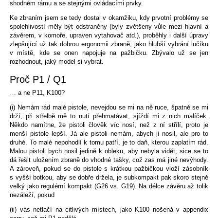
shodném rámu a se stejnými ovládacími prvky.
Ke zbraním jsem se tedy dostal v okamžiku, kdy prvotní problémy se
spolehlivostí měly být odstraněny (byly zvětšeny vůle mezi hlavní a
závěrem, v komoře, upraven vytahovač atd.), proběhly i další úpravy
zlepšující už tak dobrou ergonomii zbraně, jako hlubší vybrání lučíku
v místě, kde se onen napojuje na pažbičku. Zbývalo už se jen
rozhodnout, jaký model si vybrat.
Proč P1 / Q1
… a ne P11, K100?
(i) Nemám rád malé pistole, nevejdou se mi na ně ruce, špatně se mi
drží, při střelbě mě to nutí přehmatávat, sjíždí mi z nich malíček.
Někdo namítne, že pistoli člověk víc nosí, než z ní střílí, proto je
menší pistole lepší. Já ale pistoli nemám, abych ji nosil, ale pro to
druhé. To malé nepohodlí k tomu patří, je to daň, kterou zaplatím rád.
Malou pistoli bych nosil jedině k obleku, aby nebyla vidět; sice se to
dá řešit uložením zbraně do vhodné tašky, což zas má jiné nevýhody.
A zároveň, pokud se do pistole s krátkou pažbičkou vloží zásobník
s vyšší botkou, aby se dobře držela, je subkompakt pak skoro stejně
velký jako regulérní kompakt (G26 vs. G19). Na délce závěru až tolik
nezáleží, pokud
(ii) vás netlačí na citlivých místech, jako K100 nošená v appendix