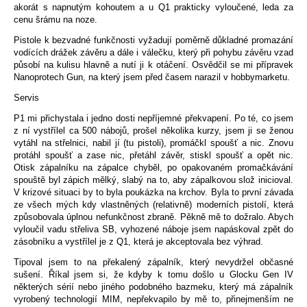
akorát s napnutým kohoutem a u Q1 prakticky vyloučené, leda za
cenu šrámu na noze.
Pistole k bezvadné funkčnosti vyžadují poměrně důkladné promazání
vodících drážek závěru a dále i válečku, který při pohybu závěru vzad
působí na kulisu hlavně a nutí ji k otáčení. Osvědčil se mi přípravek
Nanoprotech Gun, na který jsem před časem narazil v hobbymarketu.
Servis
P1 mi přichystala i jedno dosti nepříjemné překvapení. Po té, co jsem
z ní vystřílel ca 500 nábojů, prošel několika kurzy, jsem ji se ženou
vytáhl na střelnici, nabil jí (tu pistoli), promáčkl spoušť a nic. Znovu
protáhl spoušť a zase nic, přetáhl závěr, stiskl spoušť a opět nic.
Otisk zápalníku na zápalce chyběl, po opakovaném promačkávání
spouště byl zápich mělký, slabý na to, aby zápalkovou slož inicioval.
V krizové situaci by to byla poukázka na krchov. Byla to první závada
ze všech mých kdy vlastněných (relativně) moderních pistolí, která
způsobovala úplnou nefunkčnost zbraně. Pěkně mě to dožralo. Abych
vyloučil vadu střeliva SB, vyhozené náboje jsem napáskoval zpět do
zásobníku a vystřílel je z Q1, která je akceptovala bez výhrad.
Tipoval jsem to na překalený zápalník, který nevydržel občasné
sušení. Říkal jsem si, že kdyby k tomu došlo u Glocku Gen IV
některých sérií nebo jiného podobného bazmeku, který má zápalník
vyrobený technologií MIM, nepřekvapilo by mě to, přinejmenším ne