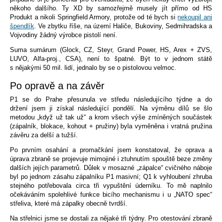
někoho dalšího. Ty XD by samozřejmě musely jít přímo od HS
Produkt a nikoli Springfield Armory, protože od té bych si
nekoupil ani
špendlík
. Ve zbytku říše, na území Haliče, Bukoviny, Sedmihradska a
Vojvodiny žádný výrobce pistolí není.
Suma sumárum (Glock, CZ, Steyr, Grand Power, HS, Arex + ZVS,
LUVO, Alfa-proj., CSA), není to špatné. Být to v jednom státě
s nějakými 50 mil. lidí, jednalo by se o pistolovou velmoc.
Po opravě a na závěr
P1 se do Prahe přesunula ve středu následujícího týdne a do
držení jsem ji získal následující pondělí. Na výměnu dílů se šlo
metodou „když už tak už“ a krom všech výše zmíněných součástek
(zápalník, blokace, kohout + pružiny) byla vyměněna i vratná pružina
závěru za delší a tužší.
Po prvním osahání a promačkání jsem konstatoval, že oprava a
úprava zbraně se projevuje mimojiné i ztuhnutím spouště beze změny
dalších jejích parametrů. Důlek v mosazné „zápalce“ cvičného náboje
byl po jednom zásahu zápalníku P1 masivní; Q1 k vyhloubení zhruba
stejného potřebovala circa tři vypuštění úderníku. To mě naplnilo
očekáváním spolehlivé funkce bicího mechanismu i u „NATO spec“
střeliva, které má zápalky obecně tvrdší.
Na střelnici jsme se dostali za nějaké tři týdny. Pro otestování zbraně