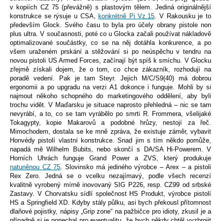
v kopiích CZ 75 (převážně) s plastovým tělem. Jediná originálnější
konstrukce se rýsuje u CSA,
konkrétně Pi Vz.15
. V Rakousku je to
především Glock. Svého času to byla pro účely obrany pistole non
plus ultra. V současnosti, poté co u Glocka začali používat nákladově
optimalizované součástky, co se na něj dotáhla konkurence, a po
všem uraženém prskání a stěžování si po neúspěchu v tendru na
novou pistoli US Armed Forces, začínají být spíš k smíchu. V Glocku
zřejmě získali dojem, že o tom, co chce zákazník, rozhodují na
poradě vedení. Pak je tam Steyr. Jejich M/C/S9(40) má dobrou
ergonomii a po upgradu na verzi A1 dokonce i funguje. Mohli by si
najmout někoho schopného do marketingového oddělení, aby byli
trochu vidět. V Maďarsku je situace naprosto přehledná – nic se tam
nevyrábí, a to, co se tam vyrábělo po smrti R. Frommera, všelijaké
Tokagypty, kopie Makarovů a podobné hrůzy, nestojí za řeč.
Mimochodem, dostala se ke mně zpráva, že existuje záměr, vybavit
Honvédy pistolí vlastní konstrukce. Snad jim s tím někdo pomůže,
napadá mě Wilhelm Bubits, nebo skončí s DA/SA Hi-Powerem. V
Horních Uhrách funguje Grand Power a ZVS, který produkuje
natuněnou CZ 75
. Slovinsko má jediného výrobce – Arex – a pistoli
Rex Zero. Jedná se o vcelku nezajímavý, podle všech recenzí
kvalitně vyrobený mírně inovovaný SIG P226, resp. CZ99 od srbské
Zastavy. V Chorvatsku sídlí společnost HS Produkt, výrobce pistolí
HS a Springfield XD. Kdyby stály půlku, asi bych překousl přítomnost
dlaňové pojistky, nápisy „Grip zone“ na pažbičce pro idioty, zkusil je a
případně si je ponechal pro eventualitu, že bych někdy chtěl vyzbrojit