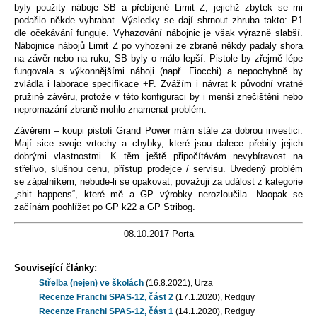
byly použity náboje SB a přebíjené Limit Z, jejichž zbytek se mi
podařilo někde vyhrabat. Výsledky se dají shrnout zhruba takto: P1
dle očekávání funguje. Vyhazování nábojnic je však výrazně slabší.
Nábojnice nábojů Limit Z po vyhození ze zbraně někdy padaly shora
na závěr nebo na ruku, SB byly o málo lepší. Pistole by zřejmě lépe
fungovala s výkonnějšími náboji (např. Fiocchi) a nepochybně by
zvládla i laborace specifikace +P. Zvážím i návrat k původní vratné
pružině závěru, protože v této konfiguraci by i menší znečištění nebo
nepromazání zbraně mohlo znamenat problém.
Závěrem – koupi pistolí Grand Power mám stále za dobrou investici.
Mají sice svoje vrtochy a chybky, které jsou dalece přebity jejich
dobrými vlastnostmi. K těm ještě připočítávám nevybíravost na
střelivo, slušnou cenu, přístup prodejce / servisu. Uvedený problém
se zápalníkem, nebude-li se opakovat, považuji za událost z kategorie
„shit happens“, které mě a GP výrobky nerozloučila. Naopak se
začínám poohlížet po GP k22 a GP Stribog.
08.10.2017 Porta
Související články:
Střelba (nejen) ve školách
(16.8.2021), Urza
Recenze Franchi SPAS-12, část 2
(17.1.2020), Redguy
Recenze Franchi SPAS-12, část 1
(14.1.2020), Redguy