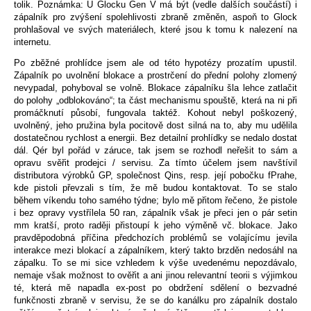
tolik. Poznámka: U Glocku Gen V má být (vedle dalších součástí) i
zápalník pro zvýšení spolehlivosti zbraně změněn, aspoň to Glock
prohlašoval ve svých materiálech, které jsou k tomu k nalezení na
internetu.
Po zběžné prohlídce jsem ale od této hypotézy prozatím upustil.
Zápalník po uvolnění blokace a prostrčení do přední polohy zlomený
nevypadal, pohyboval se volně. Blokace zápalníku šla lehce zatlačit
do polohy „odblokováno“; ta část mechanismu spouště, která na ni při
promáčknutí působí, fungovala taktéž. Kohout nebyl poškozený,
uvolněný, jeho pružina byla pocitově dost silná na to, aby mu udělila
dostatečnou rychlost a energii. Bez detailní prohlídky se nedalo dostat
dál. Qér byl pořád v záruce, tak jsem se rozhodl neřešit to sám a
opravu svěřit prodejci / servisu. Za tímto účelem jsem navštívil
distributora výrobků GP, společnost Qins, resp. její pobočku fPrahe,
kde pistoli převzali s tím, že mě budou kontaktovat. To se stalo
během víkendu toho samého týdne; bylo mě přitom řečeno, že pistole
i bez opravy vystřílela 50 ran, zápalník však je přeci jen o pár setin
mm kratší, proto raději přistoupí k jeho výměně vč. blokace. Jako
pravděpodobná příčina předchozích problémů se volajícímu jevila
interakce mezi blokací a zápalníkem, který takto brzděn nedosáhl na
zápalku. To se mi sice vzhledem k výše uvedenému nepozdávalo,
nemaje však možnost to ověřit a ani jinou relevantní teorii s výjimkou
té, která mě napadla ex-post po obdržení sdělení o bezvadné
funkčnosti zbraně v servisu, že se do kanálku pro zápalník dostalo