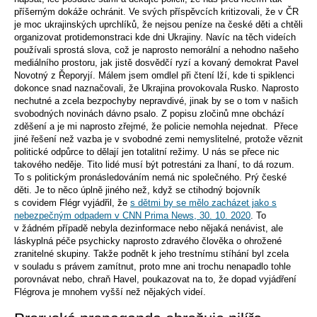
příšerným dokáže ochránit. Ve svých příspěvcích kritizovali, že v ČR
je moc ukrajinských uprchlíků, že nejsou peníze na české děti a chtěli
organizovat protidemonstraci kde dni Ukrajiny. Navíc na těch videích
používali sprostá slova, což je naprosto nemorální a nehodno našeho
mediálního prostoru, jak jistě dosvědčí ryzí a kovaný demokrat Pavel
Novotný z Řeporyjí. Málem jsem omdlel při čtení lží, kde ti spiklenci
dokonce snad naznačovali, že Ukrajina provokovala Rusko. Naprosto
nechutné a zcela bezpochyby nepravdivé, jinak by se o tom v našich
svobodných novinách dávno psalo. Z popisu zločinů mne obchází
zděšení a je mi naprosto zřejmé, že policie nemohla nejednat. Přece
jiné řešení než vazba je v svobodné zemi nemyslitelné, protože věznit
politické odpůrce to dělají jen totalitní režimy. U nás se přece nic
takového neděje. Tito lidé musí být potrestáni za lhaní, to dá rozum.
To s politickým pronásledováním nemá nic společného. Prý české
děti. Je to něco úplně jiného než, když se ctihodný bojovník
s covidem Flégr vyjádřil, že
s dětmi by se mělo zacházet jako s
nebezpečným odpadem v CNN Prima News, 30. 10. 2020
. To
v žádném případě nebyla dezinformace nebo nějaká nenávist, ale
láskyplná péče psychicky naprosto zdravého člověka o ohrožené
zranitelné skupiny. Takže podnět k jeho trestnímu stíhání byl zcela
v souladu s právem zamítnut, proto mne ani trochu nenapadlo tohle
porovnávat nebo, chraň Havel, poukazovat na to, že dopad vyjádření
Flégrova je mnohem vyšší než nějakých videí.