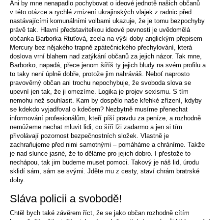
Ani by mne nenapadlo pochybovat o ideové jednotě našich občanů
v této otázce a rychlé zmizení ukrajinských vlajek z radnic před
nastávajícími komunálními volbami ukazuje, že je tomu bezpochyby
právě tak. Hlavní představitelkou ideové pevnosti je uvědomělá
občanka Barborka Rtuťová, zcela na výši doby anglickým přepisem
Mercury bez nějakého trapně zpátečnického přechylování, která
doslova vrní blahem nad zatýkání občanů za jejich názor. Tak mne,
Barborko, napadá, přece jenom šíříš ty jejich bludy na svém profilu a
to taky není úplně dobře, protože jim nahráváš. Neboť naprosto
pravověrný občan ani trochu nepochybuje, že svoboda slova se
upevní jen tak, že ji omezíme. Logika je projev sexismu. S tím
nemohu než souhlasit. Kam by dospělo naše křehké zřízení, kdyby
se kdekdo vyjadřoval o kdečem? Nezbytně musíme přenechat
informování profesionálům, kteří píší pravdu za peníze, a rozhodně
nemůžeme nechat mluvit lidi, co šíří lži zadarmo a jen si tím
přivolávají pozornost bezpečnostních složek. Vlastně je
zachraňujeme před nimi samotnými – pomáháme a chráníme. Takže
je nad slunce jasné, že to děláme pro jejich dobro. I přestože to
nechápou, tak jim budeme muset pomoci. Takový je náš lid, úrodu
sklidí sám, sám se svými. Jděte mu z cesty, staví chrám bratrské
doby.
Sláva policii a svobodě!
Chtěl bych také závěrem říct, že se jako občan rozhodně cítím