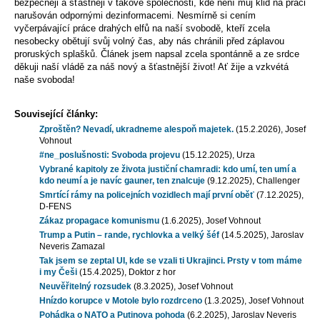
bezpečněji a šťastněji v takové společnosti, kde není můj klid na práci
narušován odpornými dezinformacemi. Nesmírně si cením
vyčerpávající práce drahých elfů na naší svobodě, kteří zcela
nesobecky obětují svůj volný čas, aby nás chránili před záplavou
proruských splašků. Článek jsem napsal zcela spontánně a ze srdce
děkuji naší vládě za náš nový a šťastnější život! Ať žije a vzkvétá
naše svoboda!
Související články:
Zproštěn? Nevadí, ukradneme alespoň majetek.
(15.2.2026), Josef
Vohnout
#ne_poslušnosti: Svoboda projevu
(15.12.2025), Urza
Vybrané kapitoly ze života justiční chamradi: kdo umí, ten umí a
kdo neumí a je navíc gauner, ten znalcuje
(9.12.2025), Challenger
Smrtící rámy na policejních vozidlech mají první oběť
(7.12.2025),
D-FENS
Zákaz propagace komunismu
(1.6.2025), Josef Vohnout
Trump a Putin – rande, rychlovka a velký šéf
(14.5.2025), Jaroslav
Neveris Zamazal
Tak jsem se zeptal UI, kde se vzali ti Ukrajinci. Prsty v tom máme
i my Češi
(15.4.2025), Doktor z hor
Neuvěřitelný rozsudek
(8.3.2025), Josef Vohnout
Hnízdo korupce v Motole bylo rozdrceno
(1.3.2025), Josef Vohnout
Pohádka o NATO a Putinova pohoda
(6.2.2025), Jaroslav Neveris