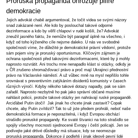
Proruská propaganda ohrožuje pilíře
demokracie
Jejich advokát chabě argumentoval, že točit videa se svými názory
snad zakázané není. Ale kdo by poslouchal takové odporné
dezinformace a kdo by věřil chlapovi v rudé košili, že? Advokát
zneužil jasného faktu, že nemůže být paragraf úplně na všechno, i
když od toho kýženého cíle nejsme daleko. U nás ve svobodné
společnosti víme, že důležité je demokratické právní vědomí, protože
sám pojem viny je proruský oportunismus. Klíčovým zájmem je
ochrana společnosti před takovými dezinformacemi, které by ji mohly
naprosto rozvrátit. Ani trochu mne nenapadlo klást si otázky, odkdy je
v ČR zrušeno shromažďovací právo a proč mají Ukrajinci přednostní
právo na Václavské náměstí. A už vůbec mně na mysl nepřišlo tohle
srovnávat s preventivním zatýkáním disidentů komunisty v časech
různých výročí. Kdyby někoho takové dotazy napadly, pak se sám
zařadil. Naprosto nezbytně ho pak jako správní občané musíme
nahlásit policii, protože takové otázky jen nahrávají ruské propagandě.
Arciďábel Putin útočí! Jak jinak ho chcete jinak zastavit? Copak
chcete, aby Putin zvítězil? Tak to už jste předem prohráli, neboť naše
demokratická formace je neporazitelná, i když Evropou obchází
strašidlo proruské propagandy. Ke svaté štvanici na toto strašidlo se
spojily všechny mocnosti sjednocené Evropy i čeští policajti. Jen se
podívejte jaké drtivé důsledky má situace, kdy se neomezuje
proruská propaganda. Dokonce jí podlehli i jinak ideově pevní lidé