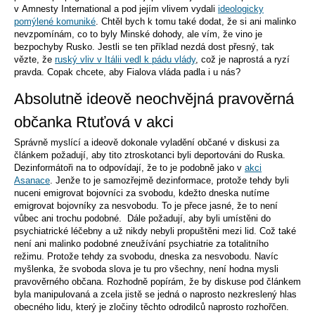
v Amnesty International a pod jejím vlivem vydali
ideologicky
pomýlené komuniké
. Chtěl bych k tomu také dodat, že si ani malinko
nevzpomínám, co to byly Minské dohody, ale vím, že vino je
bezpochyby Rusko. Jestli se ten příklad nezdá dost přesný, tak
vězte, že
ruský vliv v Itálii vedl k pádu vlády
, což je naprostá a ryzí
pravda. Copak chcete, aby Fialova vláda padla i u nás?
Absolutně ideově neochvějná pravověrná
občanka Rtuťová v akci
Správně myslící a ideově dokonale vyladění občané v diskusi za
článkem požadují, aby tito ztroskotanci byli deportováni do Ruska.
Dezinformátoři na to odpovídají, že to je podobně jako v
akci
Asanace
. Jenže to je samozřejmě dezinformace, protože tehdy byli
nuceni emigrovat bojovníci za svobodu, kdežto dneska nutíme
emigrovat bojovníky za nesvobodu. To je přece jasné, že to není
vůbec ani trochu podobné. Dále požadují, aby byli umístěni do
psychiatrické léčebny a už nikdy nebyli propuštěni mezi lid. Což také
není ani malinko podobné zneužívání psychiatrie za totalitního
režimu. Protože tehdy za svobodu, dneska za nesvobodu. Navíc
myšlenka, že svoboda slova je tu pro všechny, není hodna mysli
pravověrného občana. Rozhodně popírám, že by diskuse pod článkem
byla manipulovaná a zcela jistě se jedná o naprosto nezkreslený hlas
obecného lidu, který je zločiny těchto odrodilců naprosto rozhořčen.