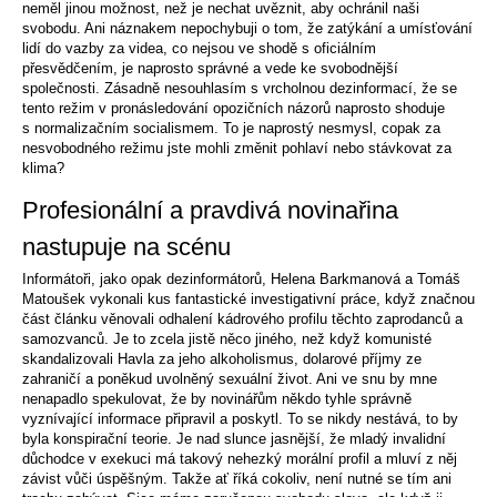
neměl jinou možnost, než je nechat uvěznit, aby ochránil naši
svobodu. Ani náznakem nepochybuji o tom, že zatýkání a umísťování
lidí do vazby za videa, co nejsou ve shodě s oficiálním
přesvědčením, je naprosto správné a vede ke svobodnější
společnosti. Zásadně nesouhlasím s vrcholnou dezinformací, že se
tento režim v pronásledování opozičních názorů naprosto shoduje
s normalizačním socialismem. To je naprostý nesmysl, copak za
nesvobodného režimu jste mohli změnit pohlaví nebo stávkovat za
klima?
Profesionální a pravdivá novinařina
nastupuje na scénu
Informátoři, jako opak dezinformátorů, Helena Barkmanová a Tomáš
Matoušek vykonali kus fantastické investigativní práce, když značnou
část článku věnovali odhalení kádrového profilu těchto zaprodanců a
samozvanců. Je to zcela jistě něco jiného, než když komunisté
skandalizovali Havla za jeho alkoholismus, dolarové příjmy ze
zahraničí a poněkud uvolněný sexuální život. Ani ve snu by mne
nenapadlo spekulovat, že by novinářům někdo tyhle správně
vyznívající informace připravil a poskytl. To se nikdy nestává, to by
byla konspirační teorie. Je nad slunce jasnější, že mladý invalidní
důchodce v exekuci má takový nehezký morální profil a mluví z něj
závist vůči úspěšným. Takže ať říká cokoliv, není nutné se tím ani