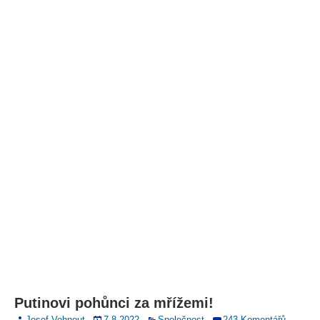
Putinovi pohůnci za mřížemi!
Josef Vohnout
7.8.2022
Společnost
243 Komentářů