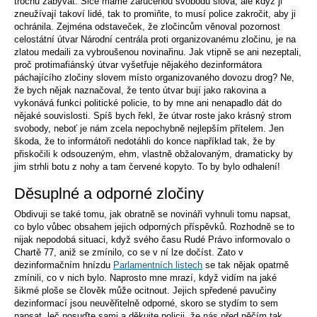
trochu zabývat. Sice máme zaručenou svobodu slova, ale když ji
zneužívají takoví lidé, tak to promiňte, to musí police zakročit, aby ji
ochránila. Zejména odstaveček, že zločincům věnoval pozornost
celostátní útvar Národní centrála proti organizovanému zločinu, je na
zlatou medaili za vybroušenou novinařinu. Jak vtipně se ani nezeptali,
proč protimafiánský útvar vyšetřuje nějakého dezinformátora
páchajícího zločiny slovem místo organizovaného dovozu drog? Ne,
že bych nějak naznačoval, že tento útvar bují jako rakovina a
vykonává funkci politické policie, to by mne ani nenapadlo dát do
nějaké souvislosti. Spíš bych řekl, že útvar roste jako krásný strom
svobody, neboť je nám zcela nepochybně nejlepším přítelem. Jen
škoda, že to informátoři nedotáhli do konce například tak, že by
přiskočili k odsouzeným, ehm, vlastně obžalovaným, dramaticky by
jim strhli botu z nohy a tam červené kopyto. To by bylo odhalení!
Děsuplné a odporné zločiny
Obdivuji se také tomu, jak obratně se novináři vyhnuli tomu napsat,
co bylo vůbec obsahem jejich odporných příspěvků. Rozhodně se to
nijak nepodobá situaci, když svého času Rudé Právo informovalo o
Chartě 77, aniž se zmínilo, co se v ní lze dočíst. Zato v
dezinformačním hnízdu
Parlamentních listech
se tak nějak opatrně
zmínili, co v nich bylo. Naprosto mne mrazí, když vidím na jaké
šikmé ploše se člověk může ocitnout. Jejich spředené pavučiny
dezinformací jsou neuvěřitelně odporné, skoro se stydím to sem
napsat, leč posuďte sami a děkujte policii, že nás před něčím tak