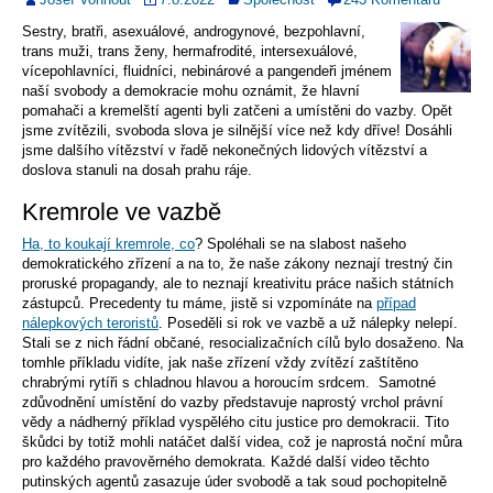
Sestry, bratři, asexuálové, androgynové, bezpohlavní,
trans muži, trans ženy, hermafrodité, intersexuálové,
vícepohlavníci, fluidníci, nebinárové a pangendeři jménem
naší svobody a demokracie mohu oznámit, že hlavní
pomahači a kremelští agenti byli zatčeni a umístěni do vazby. Opět
jsme zvítězili, svoboda slova je silnější více než kdy dříve! Dosáhli
jsme dalšího vítězství v řadě nekonečných lidových vítězství a
doslova stanuli na dosah prahu ráje.
Kremrole ve vazbě
Ha, to koukají kremrole, co
? Spoléhali se na slabost našeho
demokratického zřízení a na to, že naše zákony neznají trestný čin
proruské propagandy, ale to neznají kreativitu práce našich státních
zástupců. Precedenty tu máme, jistě si vzpomínáte na
případ
nálepkových teroristů
. Poseděli si rok ve vazbě a už nálepky nelepí.
Stali se z nich řádní občané, resocializačních cílů bylo dosaženo. Na
tomhle příkladu vidíte, jak naše zřízení vždy zvítězí zaštítěno
chrabrými rytíři s chladnou hlavou a horoucím srdcem. Samotné
zdůvodnění umístění do vazby představuje naprostý vrchol právní
vědy a nádherný příklad vyspělého citu justice pro demokracii. Tito
škůdci by totiž mohli natáčet další videa, což je naprostá noční můra
pro každého pravověrného demokrata. Každé další video těchto
putinských agentů zasazuje úder svobodě a tak soud pochopitelně