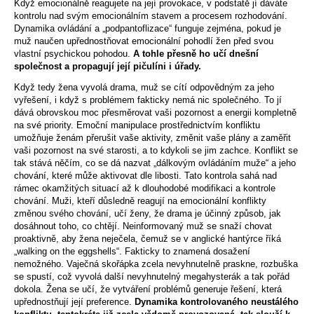
Když emocionálně reagujete na její provokace, v podstatě jí dáváte
kontrolu nad svým emocionálním stavem a procesem rozhodování.
Dynamika ovládání a „podpantoflizace“ funguje zejména, pokud je
muž naučen upřednostňovat emocionální pohodlí žen před svou
vlastní psychickou pohodou.
A tohle přesně ho učí dnešní
společnost a propagují její pičulíni i úřady.
Když tedy žena vyvolá drama, muž se cítí odpovědným za jeho
vyřešení, i když s problémem fakticky nemá nic společného. To jí
dává obrovskou moc přesměrovat vaši pozornost a energii kompletně
na své priority. Emoční manipulace prostřednictvím konfliktu
umožňuje ženám přerušit vaše aktivity, změnit vaše plány a zaměřit
vaši pozornost na své starosti, a to kdykoli se jim zachce. Konflikt se
tak stává něčím, co se dá nazvat „dálkovým ovládáním muže“ a jeho
chování, které může aktivovat dle libosti. Tato kontrola sahá nad
rámec okamžitých situací až k dlouhodobé modifikaci a kontrole
chování. Muži, kteří důsledně reagují na emocionální konflikty
změnou svého chování, učí ženy, že drama je účinný způsob, jak
dosáhnout toho, co chtějí. Neinformovaný muž se snaží chovat
proaktivně, aby žena neječela, čemuž se v anglické hantýrce říká
„walking on the eggshells“. Fakticky to znamená dosažení
nemožného. Vaječná skořápka zcela nevyhnutelně praskne, rozbuška
se spustí, což vyvolá další nevyhnutelný megahysterák a tak pořád
dokola. Žena se učí, že vytváření problémů generuje řešení, která
upřednostňují její preference.
Dynamika kontrolovaného neustálého