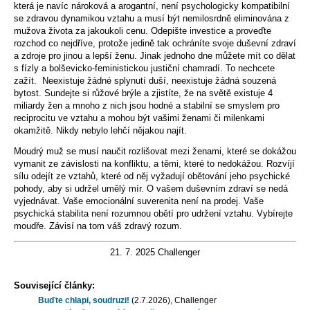
která je navíc nároková a arogantní, není psychologicky kompatibilní
se zdravou dynamikou vztahu a musí být nemilosrdně eliminována z
mužova života za jakoukoli cenu. Odepište investice a proveďte
rozchod co nejdříve, protože jedině tak ochráníte svoje duševní zdraví
a zdroje pro jinou a lepší ženu. Jinak jednoho dne můžete mít co dělat
s fízly a bolševicko-feministickou justiční chamradí. To nechcete
zažít. Neexistuje žádné splynutí duší, neexistuje žádná souzená
bytost. Sundejte si růžové brýle a zjistíte, že na světě existuje 4
miliardy žen a mnoho z nich jsou hodné a stabilní se smyslem pro
reciprocitu ve vztahu a mohou být vašimi ženami či milenkami
okamžitě. Nikdy nebylo lehčí nějakou najít.
Moudrý muž se musí naučit rozlišovat mezi ženami, které se dokážou
vymanit ze závislosti na konfliktu, a těmi, které to nedokážou. Rozvíjí
sílu odejít ze vztahů, které od něj vyžadují obětování jeho psychické
pohody, aby si udržel umělý mír. O vašem duševním zdraví se nedá
vyjednávat. Vaše emocionální suverenita není na prodej. Vaše
psychická stabilita není rozumnou obětí pro udržení vztahu. Vybírejte
moudře. Závisí na tom váš zdravý rozum.
21. 7. 2025 Challenger
Související články:
Buďte chlapi, soudruzi!
(2.7.2026), Challenger