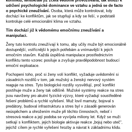
konfliktu, tentokráte již zcela vědomě provozovaná, tak slouží k
udržení psychologické dominance ve vztahu a jedná se de facto
o psychické zneužívání.
Osoba, která může kontrolovat, kdy
dochází ke konfliktům, jak se stupňují a kdy se řeší, v podstatě
kontroluje celé emocionální klima ve vztahu.
Tím dochází již k vědomému emočnímu zneužívání a
manipulaci.
Ženy tuto kontrolu zneužívají k tomu, aby učily muže být emocionálně
dostupnější, vstřícnější k jejich potřebám a vnímavější k jejich
emočním stavům. Každá úspěšná manipulace prostřednictvím
konfliktu tento vzorec posiluje a zvyšuje pravděpodobnost budoucí
emoční exploatace.
Pochopení toho, proč si ženy volí konflikt, vyžaduje uvědomění si
zásadních rozdílů v tom, jak mužský a ženský nervový systém
reaguje na stres. Tyto biologické rozdíly vysvětlují, proč konflikt
postihuje muže a ženy tak odlišně. Mužské systémy reakce na stres
jsou navrženy pro akutní fyzické výzvy, které vyžadují soustředěné
řešení problémů a rychlé vyřešení. Muž lovil mamuty, bojoval s
predátory, budoval infrastrukturu a stres byl v zásadě generován
neúspěchem a ohrožením muže při těchto činnostech, neboť i
stresová reakce a její podoba se vyvíjela miliony let. Když se muži
setkají s konfliktem, jejich biologie aktivuje reakce „bojuj nebo uteč“,
jejichž cílem je rychlé vyřešení hrozby a návrat k základnímu klidu.