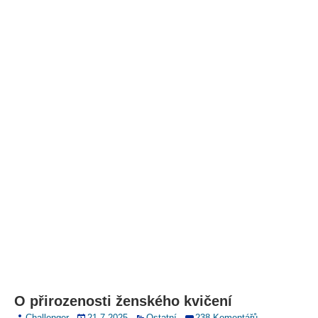
O přirozenosti ženského kvičení
Challenger
21.7.2025
Ostatní
238 Komentářů