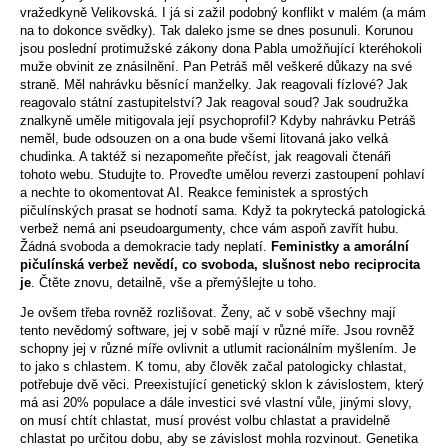
vražedkyně Velikovská. I já si zažil podobný konflikt v malém (a mám
na to dokonce svědky). Tak daleko jsme se dnes posunuli. Korunou
jsou poslední protimužské zákony dona Pabla umožňující kteréhokoli
muže obvinit ze znásilnění. Pan Petráš měl veškeré důkazy na své
straně. Měl nahrávku běsnící manželky. Jak reagovali fízlové? Jak
reagovalo státní zastupitelství? Jak reagoval soud? Jak soudružka
znalkyně uměle mitigovala její psychoprofil? Kdyby nahrávku Petráš
neměl, bude odsouzen on a ona bude všemi litovaná jako velká
chudinka. A taktéž si nezapomeňte přečíst, jak reagovali čtenáři
tohoto webu. Studujte to. Proveďte umělou reverzi zastoupení pohlaví
a nechte to okomentovat AI. Reakce feministek a sprostých
pičulínských prasat se hodnotí sama. Když ta pokrytecká patologická
verbež nemá ani pseudoargumenty, chce vám aspoň zavřít hubu.
Žádná svoboda a demokracie tady neplatí.
Feministky a amorální
pičulínská verbež nevědí, co svoboda, slušnost nebo reciprocita
je
. Čtěte znovu, detailně, vše a přemýšlejte u toho.
Je ovšem třeba rovněž rozlišovat. Ženy, ač v sobě všechny mají
tento nevědomý software, jej v sobě mají v různé míře. Jsou rovněž
schopny jej v různé míře ovlivnit a utlumit racionálním myšlením. Je
to jako s chlastem. K tomu, aby člověk začal patologicky chlastat,
potřebuje dvě věci. Preexistující genetický sklon k závislostem, který
má asi 20% populace a dále investici své vlastní vůle, jinými slovy,
on musí chtít chlastat, musí provést volbu chlastat a pravidelně
chlastat po určitou dobu, aby se závislost mohla rozvinout. Genetika