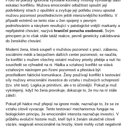
Proto se pokusy ignorovat vyvolané konflikty mnohdy vyvolávají další
eskalaci konfliktu. Mužova emocionální odtažitost spouští její
podvědomý strach z opuštění a zvyšuje její potřebu znovu upoutat
mužovu pozornost prostřednictvím ještě intenzivnějšího konfliktu. V
případě extrémů se tento stav u žen spojený s pevným
podmiňováním a návykem resultující v patologické vnější markanty a
nepřijatelné chování, nazývá
hraniční porucha osobnosti.
Svým
principem je to však stále tatáž reakce, pevně geneticky zakódovaná
do ženského chování.
Moderní žena, která soupeří o mužskou pozornost s prací, zábavou,
sociálními médii a bezpočtem dalších center pozornosti, se naučila,
že konflikt s mužem všechny ostatní mužovy priority přebije a nutí ho
soustředit se výhradně na ni. Hádka a vztahový konflikt se stává
vztahovým nástrojem pro řízení pozornosti a přestává být
prostředkem faktické komunikace. Ženy používají konflikt k testování
síly mužovy emocionální investice do vztahu i mužových schopností
(tzv. shit test). Logika je primitivní, ale o to účinnější. Pokud je muž
vykolejený, když ho žena provokuje, dokazuje to, že mu na ní stále
záleží.
Pokud při hádce muž přepojí na ignore mode, naznačuje to, že se ze
vztahu citově vyvazuje. Tento testovací mechanismus funguje na
biologickém principu, že emocionální intenzita naznačuje investici. V
průběhu evoluční historie muži, kteří byli k ženám skutečně citově
vázáni, reagovali emocionálně na hrozby, které mohly vztah negativně