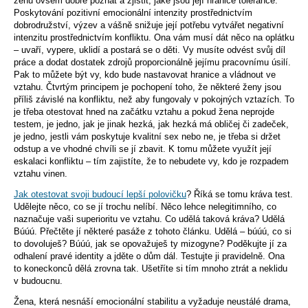
ženu ovšem dobře poznat a zjistit, jaké jsou její hranice tolerance.
Poskytování pozitivní emocionální intenzity prostřednictvím
dobrodružství, výzev a vášně snižuje její potřebu vytvářet negativní
intenzitu prostřednictvím konfliktu. Ona vám musí dát něco na oplátku
– uvaří, vypere, uklidí a postará se o děti. Vy musíte odvést svůj díl
práce a dodat dostatek zdrojů proporcionálně jejímu pracovnímu úsilí.
Pak to můžete být vy, kdo bude nastavovat hranice a vládnout ve
vztahu. Čtvrtým principem je pochopení toho, že některé ženy jsou
příliš závislé na konfliktu, než aby fungovaly v pokojných vztazích. To
je třeba otestovat hned na začátku vztahu a pokud žena neprojde
testem, je jedno, jak je jinak hezká, jak hezká má obličej či zadeček,
je jedno, jestli vám poskytuje kvalitní sex nebo ne, je třeba si držet
odstup a ve vhodné chvíli se jí zbavit. K tomu můžete využít její
eskalaci konfliktu – tím zajistíte, že to nebudete vy, kdo je rozpadem
vztahu vinen.
Jak otestovat svoji budoucí lepší polovičku
? Říká se tomu kráva test.
Udělejte něco, co se jí trochu nelíbí. Něco lehce nelegitimního, co
naznačuje vaši superioritu ve vztahu. Co udělá taková kráva? Udělá
Búúú. Přečtěte jí některé pasáže z tohoto článku. Udělá – búúú, co si
to dovoluješ? Búúú, jak se opovažuješ ty mizogyne? Poděkujte jí za
odhalení pravé identity a jděte o dům dál. Testujte ji pravidelně. Ona
to koneckonců dělá zrovna tak. Ušetříte si tím mnoho ztrát a neklidu
v budoucnu.
Žena, která nesnáší emocionální stabilitu a vyžaduje neustálé drama,