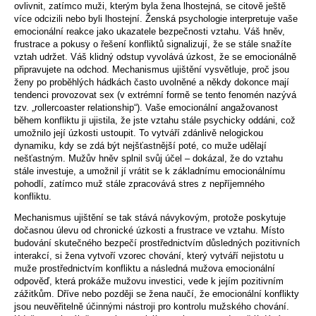
ovlivnit, zatímco muži, kterým byla žena lhostejná, se citově ještě
více odcizili nebo byli lhostejní. Ženská psychologie interpretuje vaše
emocionální reakce jako ukazatele bezpečnosti vztahu. Váš hněv,
frustrace a pokusy o řešení konfliktů signalizují, že se stále snažíte
vztah udržet. Váš klidný odstup vyvolává úzkost, že se emocionálně
připravujete na odchod. Mechanismus ujištění vysvětluje, proč jsou
ženy po proběhlých hádkách často uvolněné a někdy dokonce mají
tendenci provozovat sex (v extrémní formě se tento fenomén nazývá
tzv. „rollercoaster relationship“). Vaše emocionální angažovanost
během konfliktu ji ujistila, že jste vztahu stále psychicky oddáni, což
umožnilo její úzkosti ustoupit. To vytváří zdánlivě nelogickou
dynamiku, kdy se zdá být nejšťastnější poté, co muže udělají
nešťastným. Mužův hněv splnil svůj účel – dokázal, že do vztahu
stále investuje, a umožnil jí vrátit se k základnímu emocionálnímu
pohodlí, zatímco muž stále zpracovává stres z nepříjemného
konfliktu.
Mechanismus ujištění se tak stává návykovým, protože poskytuje
dočasnou úlevu od chronické úzkosti a frustrace ve vztahu. Místo
budování skutečného bezpečí prostřednictvím důsledných pozitivních
interakcí, si žena vytvoří vzorec chování, který vytváří nejistotu u
muže prostřednictvím konfliktu a následná mužova emocionální
odpověď, která prokáže mužovu investici, vede k jejím pozitivním
zážitkům. Dříve nebo později se žena naučí, že emocionální konflikty
jsou neuvěřitelně účinnými nástroji pro kontrolu mužského chování.