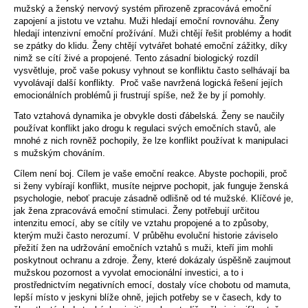
mužský a ženský nervový systém přirozeně zpracovává emoční
zapojení a jistotu ve vztahu. Muži hledají emoční rovnováhu. Ženy
hledají intenzivní emoční prožívání. Muži chtějí řešit problémy a hodit
se zpátky do klidu. Ženy chtějí vytvářet bohaté emoční zážitky, díky
nimž se cítí živé a propojené. Tento zásadní biologický rozdíl
vysvětluje, proč vaše pokusy vyhnout se konfliktu často selhávají ba
vyvolávají další konflikty. Proč vaše navržená logická řešení jejích
emocionálních problémů ji frustrují spíše, než že by jí pomohly.
Tato vztahová dynamika je obvykle dosti ďábelská. Ženy se naučily
používat konflikt jako drogu k regulaci svých emočních stavů, ale
mnohé z nich rovněž pochopily, že lze konflikt používat k manipulaci
s mužským chováním.
Cílem není boj. Cílem je vaše emoční reakce. Abyste pochopili, proč
si ženy vybírají konflikt, musíte nejprve pochopit, jak funguje ženská
psychologie, neboť pracuje zásadně odlišně od té mužské. Klíčové je,
jak žena zpracovává emoční stimulaci. Ženy potřebují určitou
intenzitu emocí, aby se cítily ve vztahu propojené a to způsoby,
kterým muži často nerozumí. V průběhu evoluční historie záviselo
přežití žen na udržování emočních vztahů s muži, kteří jim mohli
poskytnout ochranu a zdroje. Ženy, které dokázaly úspěšně zaujmout
mužskou pozornost a vyvolat emocionální investici, a to i
prostřednictvím negativních emocí, dostaly více chobotu od mamuta,
lepší místo v jeskyni blíže ohně, jejich potřeby se v časech, kdy to