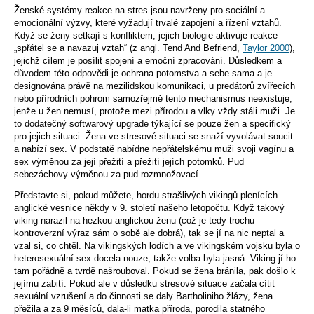
Ženské systémy reakce na stres jsou navrženy pro sociální a
emocionální výzvy, které vyžadují trvalé zapojení a řízení vztahů.
Když se ženy setkají s konfliktem, jejich biologie aktivuje reakce
„spřátel se a navazuj vztah“ (z angl. Tend And Befriend,
Taylor 2000
),
jejichž cílem je posílit spojení a emoční zpracování. Důsledkem a
důvodem této odpovědi je ochrana potomstva a sebe sama a je
designována právě na mezilidskou komunikaci, u predátorů zvířecích
nebo přírodních pohrom samozřejmě tento mechanismus neexistuje,
jenže u žen nemusí, protože mezi přírodou a vlky vždy stáli muži. Je
to dodatečný softwarový upgrade týkající se pouze žen a specifický
pro jejich situaci. Žena ve stresové situaci se snaží vyvolávat soucit
a nabízí sex. V podstatě nabídne nepřátelskému muži svoji vagínu a
sex výměnou za její přežití a přežití jejích potomků. Pud
sebezáchovy výměnou za pud rozmnožovací.
Představte si, pokud můžete, hordu strašlivých vikingů plenících
anglické vesnice někdy v 9. století našeho letopočtu. Když takový
viking narazil na hezkou anglickou ženu (což je tedy trochu
kontroverzní výraz sám o sobě ale dobrá), tak se jí na nic neptal a
vzal si, co chtěl. Na vikingských lodích a ve vikingském vojsku byla o
heterosexuální sex docela nouze, takže volba byla jasná. Viking jí ho
tam pořádně a tvrdě našrouboval. Pokud se žena bránila, pak došlo k
jejímu zabití. Pokud ale v důsledku stresové situace začala cítit
sexuální vzrušení a do činnosti se daly Bartholiniho žlázy, žena
přežila a za 9 měsíců, dala-li matka příroda, porodila statného