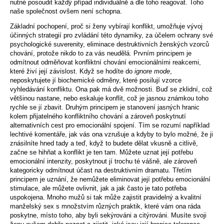
nutné posoudit každý případ individuálně a dle toho reagovat. Toho
naše společnost ovšem není schopna.
Základní pochopení, proč si ženy vybírají konflikt, umožňuje vývoj
účinných strategií pro zvládání této dynamiky, za účelem ochrany své
psychologické suverenity, eliminace destruktivních ženských vzorců
chování, protože nikdo to za vás neudělá. Prvním principem je
odmítnout odměňovat konfliktní chování emocionálními reakcemi,
které živí její závislost. Když se hodíte do
ignore mode
,
neposkytujete jí biochemické odměny, které posilují vzorce
vyhledávání konfliktu. Ona pak má dvě možnosti. Buď se zklidní, což
většinou nastane, nebo eskaluje konflit, což je jasnou známkou toho
rychle se jí zbavit. Druhým principem je stanovení jasných hranic
kolem přijatelného konfliktního chování a zároveň poskytnutí
alternativních cest pro emocionální spojení. Tím se rozumí například
lechtivé komentáře, jak vás ona vzrušuje a kdyby to bylo možné, že ji
znásilníte hned tady a teď, když to budete dělat vkusně a citlivě,
začne se hihňat a konflikt je ten tam. Můžete uznat její potřebu
emocionální intenzity, poskytnout jí trochu té vášně, ale zároveň
kategoricky odmítnout účast na destruktivním dramatu. Třetím
principem je uznání, že nemůžete eliminovat její potřebu emocionální
stimulace, ale můžete ovlivnit, jak a jak často je tato potřeba
uspokojena. Mnoho mužů si tak může zajistit pravidelný a kvalitní
manželský sex s množstvím různých praktik, které vám ona ráda
poskytne, místo toho, aby byli sekýrováni a citýrováni. Musíte svoji