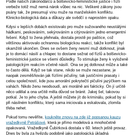
Podle našich zákonodárců a bolševicko-feministické justice i fízlí
verbeže totiž muž nemá nárok vůbec na nic. Veškeré zákony jsou
psány tak, že presumují vinu muže na manželském konfliktu.
Klinicko-biologická data a důkazy ale svědčí o naprostém opaku.
Kdysi v lepších dobách existovalo pro muže sužovaného neustálými
hádkami, peskováním, sekýrováním a citýrováním jedno emergentní
řešení. Když to žena přehnala, dostala prostě po paštice, což
většinou aktivovalo ochrannou biologickou reakci, takže konflikt byl
okamžitě ukončen. Dnes se ovšem ženy nesmí muž dotknout, jinak
je to domácí násilí a chlapec to dostane sežrat od fízlů a bolševicko-
feministrické justice se všemi důsledky. To stimuluje ženy k vyloženě
patologickým reakcím včetně násilí. Ona se jej dotknout může a také
to často dělá. Když se tak stane, nikdo se muže nezastane, je
naopak zesměšňován jak fízlími pičulíny, tak justičními prasaty i
celou společností, kde jsou amorální pokrytečtí pičulíni jazýčkem na
vahách. Nikdo ženu neodsoudí, ani morálně ani fakticky. On jí určitě
něco udělal a ona určitě měla důvod se bránit. Jakej šel, takovou
potkal. Je to jeho chyba. A ještě můžete jít do kriminálu, pokud by si
při násilném konfliktu, který sama iniciovala a eskalovala, zlomila
třeba nehet.
Pokud tomu nevěříte,
koukněte znovu na zde již popsanou kauzu
vražedkyně Petrášové
, která je přímo modelová a mnohočetně
opakovaná. Vražedkyně Čubírková dostala v 60. letech ještě provaz.
Dnes by byla za hvězdu podobně jako patologická úkladná