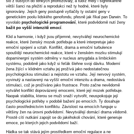
šlo z tlustých do tenkých prioritizovaly, a tudíž měly i signifikantně
větší šanci na přežití a reprodukci než ty hodné, které byly
ignorovány. Jejich geny postupně vytlačily ty ostatní geny v
genetickém poolu lidského genofondu, přesně jak říkal pan Darwin. To
vyvolalo
psychologické programování
, které podvědomě nutí ženy
bažit po vyšší intenzitě emocí
.
Klid a harmonie, i když jsou příjemné, nevytvářejí neurochemické
reakce, které ženský mozek potřebuje a které interpretuje jako
emoční spojení a vztah. Konflikt, drama a emoční turbulence
spouštějí neurochemické reakce, které v ženském mozku stimulují
dopaminergní systém odměny v nucleus amygdala a limbickém
systému, podobně jako když si feťák šlehne svoji dávku. Moderní
žena žijící v klidném vztahu jej prožívá jako nedostatečnou
psychologickou stimulaci a nejistotu ve vztahu. Její nervový systém,
vyvinutý a nastavený na vyšší emoční intenzitu a drama, nedostává
stimulaci, což je prožíváno jako frustrace. Proto začne nevědomě
vytvářet konflikt doprovázený emocemi, které její mozek potřebuje.
Naopak stabilita, kterou se muži snaží vytvořit, neuspokojuje její
psychologické potřeby v podobě bažení po emocích. Ty dosahuje
často prostřednictvím konfliktu. Závislost na emocích funguje u
většiny žen na úrovni podvědomí. Nevytvářejí domácí drama vědomě.
Prostě cítí nutkání zapojit se do jakéhokoli chování, které generuje
emoce, po kterých jejich podvědomí baží.
Hádka se tak stává jejím prostředkem emoční regulace a ne