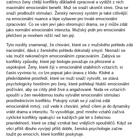
zatímco ženy chtějí konflikty důkladně zpracovat a vytěžit z nich
maximální emocionální benefit. Muž se snaží ukončit stres. Ona se
snaží prodloužit stimulaci. Ženský nervový systém je také citlivější
na emocionální nuance a lépe vybaven pro trvalé emocionální
zpracování. Co se vám jeví jako ohromující drama, se jí může zdát
jako normální emocionální intenzita. Mužský práh pro emocionální
přetížení je mnohem nižší než ten její.
Tyto rozdíly znamenají, že chování, které se z mužského pohledu zdá
iracionální, dává z ženského pohledu dokonalý smysl. Nesnaží se
vás mučit nekonečným emocionálním zpracováním. Zabývá se
konflikty způsoby, které její biologie považuje za přirozené a
uspokojivé. Ženy, které žijí v emocionálně stabilních vztazích, si
často vyvinou to, co lze popsat jako únava z klidu. Klidné a
předvídatelné prostředí, které se muži snaží vytvořit, se stává
psychologicky hostilním pro ženy, které potřebují hlubší emocionální
prožívání, aby se cítily plně živé a angažované. Nuda ve vztazích
spouští u žen nevědomou touhu vytvářet emocionální stimulaci
prostřednictvím konfliktu. Pokojný vztah se jí začíná zdát
emocionálně mrtvý, což vede k chování, jehož cílem je do dynamiky
vrátit drama a intenzitu. To vysvětluje, proč mnoho vztahů zažívá
cyklické konflikty opakující se každých pár let s železnou
pravidelností, které se zdají vznikat bez vnějších spouštěčů. Když se
věci příliš dlouho vyvíjejí příliš dobře, ženská psychologie začne
toužit po emocích, které konflikt poskytuje.