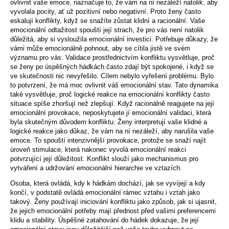
ovlivnit vaše emoce, naznačuje to, že vám na ní nezáleží natolik, aby
vyvolala pocity, ať už pozitivní nebo negativní. Proto ženy často
eskalují konflikty, když se snažíte zůstat klidní a racionální. Vaše
emocionální odtažitost spouští její strach, že pro vás není natolik
důležitá, aby si vysloužila emocionální investici. Potřebuje důkazy, že
vámi může emocionálně pohnout, aby se cítila jistě ve svém
významu pro vás. Validace prostřednictvím konfliktu vysvětluje, proč
se ženy po úspěšných hádkách často zdají být spokojené, i když se
ve skutečnosti nic nevyřešilo. Cílem nebylo vyřešení problému. Bylo
to potvrzení, že má moc ovlivnit váš emocionální stav. Tato dynamika
také vysvětluje, proč logické reakce na emocionální konflikty často
situace spíše zhoršují než zlepšují. Když racionálně reagujete na její
emocionální provokace, neposkytujete jí emocionální validaci, která
byla skutečným důvodem konfliktu. Ženy interpretují vaše klidné a
logické reakce jako důkaz, že vám na ní nezáleží, aby narušila vaše
emoce. To spouští intenzivnější provokace, protože se snaží najít
úroveň stimulace, která nakonec vyvolá emocionální reakci
potvrzující její důležitost. Konflikt slouží jako mechanismus pro
vytváření a udržování emocionální hierarchie ve vztazích.
Osoba, která ovládá, kdy k hádkám dochází, jak se vyvíjejí a kdy
končí, v podstatě ovládá emocionální rámec vztahu i vztah jako
takový. Ženy používají iniciování konfliktu jako způsob, jak si ujasnit,
že jejich emocionální potřeby mají přednost před vašimi preferencemi
klidu a stability. Úspěšné zatahování do hádek dokazuje, že její