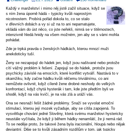
Každý v manželství i mimo něj jistě zažil situace, když se
s ním žena úporně hádá – typicky kvůli naprostým
nicotnostem.
Probírá pořád dokola to, co se stalo
v dřevních dobách a vy si už na to ani nepamatujete,
vkládá vám do úst něco, co jste neřekli, nimrá se v titěrnostech,
intenzivně hledá hnidy na všem možném, jen aby se s vámi mohla
pohádat.
Zde je trpká pravda o ženských hádkách, kterou mnozí muži
anekdoticky tuší.
Ženy se nezapojují do hádek jen, když jsou naštvané nebo protože
cítí vážný problém k řešení. Zapojují se do hádek, protože jsou
psychicky závislé na emocích, které konflikt vytváří. Nastává to v
okamžiku, kdy začne hádku kvůli něčemu triviálnímu, co ani
nemůžete ovlivnit, když cíleně žene drobné neshody do velkých
konfrontací, když chytá hysterák i tam, kde jste předtím byli ve
shodě, když na vás kvičí, je na vás zlá a uráží vás.
Ona se nesnaží řešit žádné problémy. Snaží se vyvolat emoční
stimulaci, kterou její mozek vyžaduje, aby se cítila zapojená. To
vysvětluje chování jedné Slověny, která svému manželovi hystericky
neustále vyčítala, že když ji během hádky nenamlátí, že ji nemá rád.
To se neděje proto, že takové žena byla iracionální, hloupá nebo nějak
deviantní. Děje se to kvůli zásadním rozdílům v tom, jak typicky