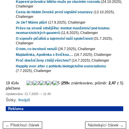
Kapesní průvodce bílého muže po vlastním rozvodu
(24.10.2025),
Challenger
Cesta do hlubin ženské první signální soustavy
(13.10.2025),
Challenger
Je zle? Máme plán!
(17.9.2025), Challenger
Právo na straně silnějšího: institut manželství pod knutou
neomarxistických gaunerů
(11.8.2025), Challenger
O vzpouře pičulínů a tajemství naší společnosti
(31.7.2025),
Challenger
O tom, co incelové netuší
(26.7.2025), Challenger
Majdalénka, Apolénka s Evičkou….
(16.7.2025), Challenger
Proč dnešní ženy chtějí všechno?
(14.7.2025), Challenger
Happily ever after z pohledu biologického esencialismu
(7.7.2025), Challenger
19 414x
(
259
x známkováno, průměr:
2,47
z 5)
přečteno
Updatováno: 21.7.2025 — 11:49
Štítky:
#redpill
Reklama
← Předchozí článek
Následující článek →