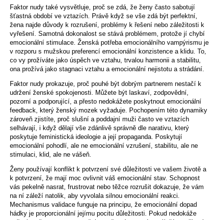
Faktor nudy také vysvětluje, proč se zdá, že ženy často sabotují
šťastná období ve vztazích. Právě když se vše zdá být perfektní,
žena najde důvody k rozrušení, problémy k řešení nebo záležitosti k
vyřešení. Samotná dokonalost se stává problémem, protože jí chybí
emocionální stimulace. Ženská potřeba emocionálního vampýrismu je
v rozporu s mužskou preferencí emocionální konzistence a klidu. To,
co vy prožíváte jako úspěch ve vztahu, trvalou harmonii a stabilitu,
ona prožívá jako stagnaci vztahu a emocionální nejistotu a strádání.
Faktor nudy prokazuje, proč pouhé být dobrým partnerem nestačí k
udržení ženské spokojenosti. Můžete být laskaví, zodpovědní,
pozorní a podporující, a přesto nedokážete poskytnout emocionální
feedback, který ženský mozek vyžaduje. Pochopením této dynamiky
zároveň zjistíte, proč slušní a poddajní muži často ve vztazích
selhávají, i když dělají vše zdánlivě správně dle narativu, který
poskytuje feministická ideologie a její propaganda. Poskytují
emocionální pohodlí, ale ne emocionální vzrušení, stabilitu, ale ne
stimulaci, klid, ale ne vášeň.
Ženy používají konflikt k potvrzení své důležitosti ve vašem životě a
k potvrzení, že mají moc ovlivnit váš emocionální stav. Schopnost
vás pekelně nasrat, frustrovat nebo těžce rozrušit dokazuje, že vám
na ní záleží natolik, aby vyvolala silnou emocionální reakci.
Mechanismus validace funguje na principu, že emocionální dopad
hádky je proporcionální jejímu pocitu důležitosti. Pokud nedokáže