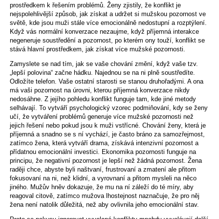
prostředkem k řešením problémů. Ženy zjistily, že konflikt je
nejspolehlivější způsob, jak získat a udržet si mužskou pozornost ve
světě, kde jsou muži stále více emocionálně nedostupní a rozptýlení.
Když vás normální konverzace nezaujme, když příjemná interakce
negeneruje soustředění a pozornost, po kterém ony touží, konflikt se
stává hlavní prostředkem, jak získat více mužské pozornosti.
Zamyslete se nad tím, jak se vaše chování změní, když vaše tzv.
„lepší polovina“ začne hádku. Najednou se na ni plně soustředíte.
Odložíte telefon. Vaše ostatní starosti se stanou druhořadými. A ona
má vaši pozornost na úrovni, kterou příjemná konverzace nikdy
nedosáhne. Z jejího pohledu konflikt funguje tam, kde jiné metody
selhávají. To vytváří psychologický vzorec podmiňování, kdy se ženy
učí, že vytváření problémů generuje více mužské pozornosti než
jejich řešení nebo pokud jsou k muži vstřícné. Chování ženy, která je
příjemná a snadno se s ní vychází, je často bráno za samozřejmost,
zatímco žena, která vytváří drama, získává intenzivní pozornost a
přídatnou emocionální investici. Ekonomika pozornosti funguje na
principu, že negativní pozornost je lepší než žádná pozornost. Žena
raději chce, abyste byli naštvaní, frustrovaní a zmatení ale přitom
fokusovaní na ni, než klidní, a vyrovnaní a přitom mysleli na něco
jiného. Mužův hněv dokazuje, že mu na ní záleží do té míry, aby
reagoval citově, zatímco mužova lhostejnost naznačuje, že pro něj
žena není natolik důležitá, než aby ovlivnila jeho emocionální stav.