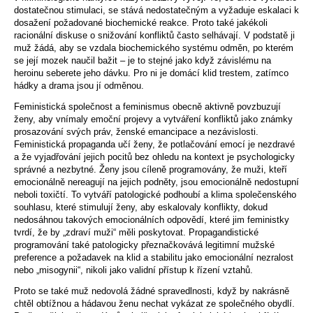
dostatečnou stimulaci, se stává nedostatečným a vyžaduje eskalaci k
dosažení požadované biochemické reakce. Proto také jakékoli
racionální diskuse o snižování konfliktů často selhávají. V podstatě ji
muž žádá, aby se vzdala biochemického systému odměn, po kterém
se její mozek naučil bažit – je to stejné jako když závislému na
heroinu seberete jeho dávku. Pro ni je domácí klid trestem, zatímco
hádky a drama jsou jí odměnou.
Feministická společnost a feminismus obecně aktivně povzbuzují
ženy, aby vnímaly emoční projevy a vytváření konfliktů jako známky
prosazování svých práv, ženské emancipace a nezávislosti.
Feministická propaganda učí ženy, že potlačování emocí je nezdravé
a že vyjadřování jejich pocitů bez ohledu na kontext je psychologicky
správné a nezbytné. Ženy jsou cíleně programovány, že muži, kteří
emocionálně nereagují na jejich podněty, jsou emocionálně nedostupní
neboli toxičtí. To vytváří patologické podhoubí a klima společenského
souhlasu, které stimulují ženy, aby eskalovaly konflikty, dokud
nedosáhnou takových emocionálních odpovědí, které jim feministky
tvrdí, že by „zdraví muži“ měli poskytovat. Propagandistické
programování také patologicky přeznačkovává legitimní mužské
preference a požadavek na klid a stabilitu jako emocionální nezralost
nebo „misogynii“, nikoli jako validní přístup k řízení vztahů.
Proto se také muž nedovolá žádné spravedlnosti, když by nakrásně
chtěl obtížnou a hádavou ženu nechat vykázat ze společného obydlí.