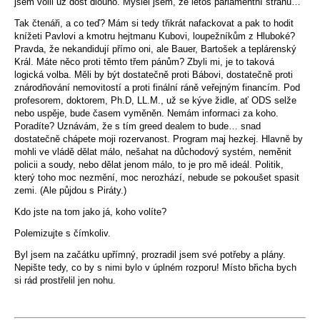
jsem volil už dost dlouho. Myslel jsem, že letos parlamentní stranu…
Tak čtenáři, a co teď? Mám si tedy třikrát nafackovat a pak to hodit
knížeti Pavlovi a kmotru hejtmanu Kubovi, loupežníkům z Hluboké?
Pravda, že nekandidují přímo oni, ale Bauer, Bartošek a teplárenský
Král. Máte něco proti těmto třem pánům? Zbyli mi, je to taková
logická volba. Měli by být dostatečně proti Bábovi, dostatečně proti
znárodňování nemovitostí a proti finální ráně veřejným financím. Pod
profesorem, doktorem, Ph.D, LL.M., už se kýve židle, ať ODS selže
nebo uspěje, bude časem vyměněn. Nemám informaci za koho.
Poradíte? Uznávám, že s tím greed dealem to bude… snad
dostatečně chápete moji rozervanost. Program maj hezkej. Hlavně by
mohli ve vládě dělat málo, nešahat na důchodový systém, neměnit
policii a soudy, nebo dělat jenom málo, to je pro mě ideál. Politik,
který toho moc nezmění, moc nerozhází, nebude se pokoušet spasit
zemi. (Ale půjdou s Piráty.)
Kdo jste na tom jako já, koho volíte?
Polemizujte s čímkoliv.
Byl jsem na začátku upřímný, prozradil jsem své potřeby a plány.
Nepište tedy, co by s nimi bylo v úplném rozporu! Místo břicha bych
si rád prostřelil jen nohu.