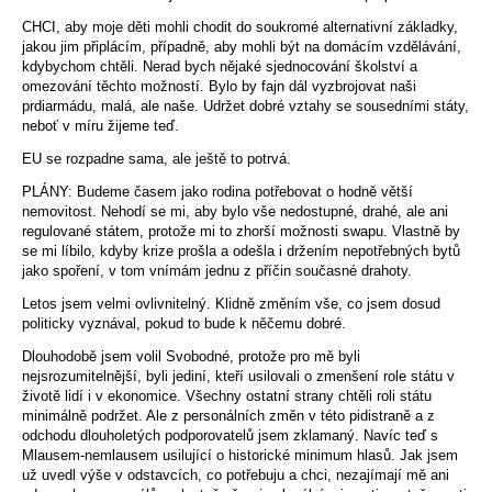
CHCI, aby moje děti mohli chodit do soukromé alternativní základky,
jakou jim připlácím, případně, aby mohli být na domácím vzdělávání,
kdybychom chtěli. Nerad bych nějaké sjednocování školství a
omezování těchto možností. Bylo by fajn dál vyzbrojovat naši
prdiarmádu, malá, ale naše. Udržet dobré vztahy se sousedními státy,
neboť v míru žijeme teď.
EU se rozpadne sama, ale ještě to potrvá.
PLÁNY: Budeme časem jako rodina potřebovat o hodně větší
nemovitost. Nehodí se mi, aby bylo vše nedostupné, drahé, ale ani
regulované státem, protože mi to zhorší možnosti swapu. Vlastně by
se mi líbilo, kdyby krize prošla a odešla i držením nepotřebných bytů
jako spoření, v tom vnímám jednu z příčin současné drahoty.
Letos jsem velmi ovlivnitelný. Klidně změním vše, co jsem dosud
politicky vyznával, pokud to bude k něčemu dobré.
Dlouhodobě jsem volil Svobodné, protože pro mě byli
nejsrozumitelnější, byli jediní, kteří usilovali o zmenšení role státu v
životě lidí i v ekonomice. Všechny ostatní strany chtěli roli státu
minimálně podržet. Ale z personálních změn v této pidistraně a z
odchodu dlouholetých podporovatelů jsem zklamaný. Navíc teď s
Mlausem-nemlausem usilující o historické minimum hlasů. Jak jsem
už uvedl výše v odstavcích, co potřebuju a chci, nezajímají mě ani