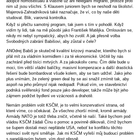
adopce homosexuálů a vlastně už ani nelegální migranti, protože proti
nim už jsou všichni. S Klausem juniorem bych se neshodl na školství.
Majerová-Zahradníková také naznačuje, že ví, co by naše děti
studovat. Blik, varovná kontrolka.
Když si přečtu samotný program, tak jsem s tím v pohodě. Když
vidím ty lidi, tak na mě působí jako František Matějka. Omlouvám se,
nikdy mi nebyl sympatický, abych ho zvolil. A jak přesně volba
Svobodných zabrání Babišovi, aby zůstal v čele?
ANOdrej Babiš je skutečně kvalitní krizový manažer, kterého bych si
přál mít za vládním kormidlem i za té ekonomické. Určitě by nás
zachránil před tisíci mrtvých. A za jakoukoliv cenu. Čím déle bude u
moci, tím větší vládní balíčky, masivní kompenzace a další drastická
řešení bude bombardovat všude kolem, aby se tam udržel. Jako jeho
plus vnímám, že zelený green deal by se asi snažil zmírnit tak, aby
aspoň na jeho průmysl nijak nedopadl. Pokud vím, ve stavebnictví
podniká svěřenský fond pouze jako developer, takže může být jeho
zájmem podržet bydlení ve vzácnosti a drahotě.
Nemám problém volit KSČM, je to velmi konzervativní strana, od
které víme, co očekávat. Že všechno zhorší mírně, kromě armády.
Armády NATO je totiž třeba zničit, včetně té naší. Také bychom pod
vládou KSČM žádali Čínu o pomoc a povinně děkovali, čímž bychom
se šupem dostali mezi nepřátele USA, neboť ke konfliktu těchto
velmocí svět nyní směřuje. Jak mi KSČM vyřeší můj budoucí problém
s panelákovým bytem, vím dost přesně.