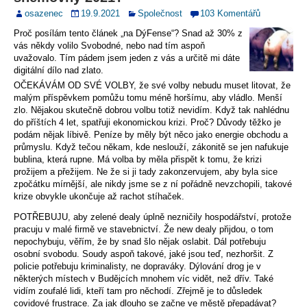
osazenec
19.9.2021
Společnost
103 Komentářů
Proč posílám tento článek „na DýFense“? Snad až 30% z
vás někdy volilo Svobodné, nebo nad tím aspoň
uvažovalo. Tím pádem jsem jeden z vás a určitě mi dáte
digitální dílo nad zlato.
OČEKÁVÁM OD SVÉ VOLBY, že své volby nebudu muset litovat, že
malým příspěvkem pomůžu tomu méně horšímu, aby vládlo. Menší
zlo. Nějakou skutečně dobrou volbu totiž nevidím. Když tak nahlédnu
do příštích 4 let, spatřuji ekonomickou krizi. Proč? Důvody těžko je
podám nějak líbivě. Peníze by měly být něco jako energie obchodu a
průmyslu. Když tečou někam, kde neslouží, zákonitě se jen nafukuje
bublina, která rupne. Má volba by měla přispět k tomu, že krizi
prožijem a přežijem. Ne že si ji tady zakonzervujem, aby byla sice
zpočátku mírnější, ale nikdy jsme se z ní pořádně nevzchopili, takové
krize obvykle ukončuje až rachot stíhaček.
POTŘEBUJU, aby zelené dealy úplně nezničily hospodářství, protože
pracuju v malé firmě ve stavebnictví. Že new dealy přijdou, o tom
nepochybuju, věřím, že by snad šlo nějak oslabit. Dál potřebuju
osobní svobodu. Soudy aspoň takové, jaké jsou teď, nezhoršit. Z
policie potřebuju kriminalisty, ne dopraváky. Dýlování drog je v
některých místech v Budějcích mnohem víc vidět, než dřív. Také
vidím zoufalé lidi, kteří tam pro něchodí. Zřejmě je to důsledek
covidové frustrace. Za jak dlouho se začne ve městě přepadávat?