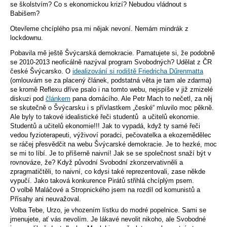
se školstvím? Co s ekonomickou krizí? Nebudou vládnout s
Babišem?
Otevřeme chcíplého psa mi nějak nevoní. Nemám mindrák z
lockdownu.
Pobavila mě ještě Švýcarská demokracie. Pamatujete si, že podobně
se 2010-2013 neoficálně nazýval program Svobodných? Udělat z ČR
české Švýcarsko. O
idealizování si rodiště Friedricha Dűrenmatta
(omlouvám se za placený článek, podstatná věta je tam ale zdarma)
se kromě Reflexu dříve psalo i na tomto webu, nejspíše v již zmizelé
diskuzi pod
článkem
pana domácího. Ale Petr Mach to nečetl, za něj
se skutečně o Švýcarsku i s přívlastkem „české“ mluvilo moc pěkně.
Ale byly to takové idealistické řeči studentů a učitelů ekonomie.
Studentů a učitelů ekonomie!!! Jak to vypadá, když ty samé řeči
vedou fyzioterapeuti, výživoví poradci, pečovatelka a ekozemědělec
se ráčej přesvědčit na webu Švýcarské demokracie. Je to hezké, moc
se mi to líbí. Je to příšerně naivní! Jak se se společnost snaží být v
rovnováze, že? Když původní Svobodní zkonzervativněli a
zpragmatičtěli, to naivní, co kdysi také reprezentovali, zase někde
vypučí. Jako taková konkurence Pirátů střihlá chcíplým psem.
O volbě Maláčové a Stropnického jsem na rozdíl od komunistů a
Přísahy ani neuvažoval.
Volba Tebe, Urzo, je vhozením lístku do modré popelnice. Sami se
jmenujete, ať vás nevolím. Je lákavé nevolit nikoho, ale Svobodné