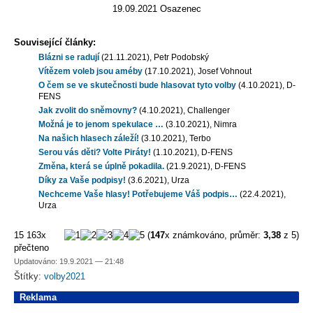
19.09.2021 Osazenec
Související články:
Blázni se radují
(21.11.2021), Petr Podobský
Vítězem voleb jsou améby
(17.10.2021), Josef Vohnout
O čem se ve skutečnosti bude hlasovat tyto volby
(4.10.2021), D-
FENS
Jak zvolit do sněmovny?
(4.10.2021), Challenger
Možná je to jenom spekulace …
(3.10.2021), Nimra
Na našich hlasech záleží!
(3.10.2021), Terbo
Serou vás děti? Volte Piráty!
(1.10.2021), D-FENS
Změna, která se úplně pokadila.
(21.9.2021), D-FENS
Díky za Vaše podpisy!
(3.6.2021), Urza
Nechceme Vaše hlasy! Potřebujeme Váš podpis…
(22.4.2021),
Urza
15 163x
(
147
x známkováno, průměr:
3,38
z 5)
přečteno
Updatováno: 19.9.2021 — 21:48
Štítky:
volby2021
Reklama