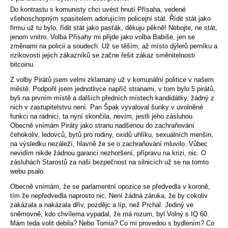
Do kontrastu s komunisty chci uvést hnutí Přísaha, vedené
všehoschopným spasitelem adorujícím policejní stát. Řídit stát jako
firmu už tu bylo, řídit stát jako pasťák, děkuju pěkně! Nebojte, ne stát,
jenom vnitro. Volba Přísahy mi přijde jako volba Babiše, jen se
změnami na policii a soudech. Už se těším, až místo dýlerů perníku a
rizikovosti jejich zákazníků se začne řešit zákaz směnitelnosti
bitcoinu.
Z volby Pirátů jsem velmi zklamaný už v komunální politice v našem
městě. Podpořil jsem jednotlivce napříč stranami, v tom bylo 5 pirátů,
byli na prvním místě a dalších předních místech kandidátky, žádný z
nich v zastupitelstvu není. Pan Špak vyvaloval šunky v uvolněné
funkci na radnici, ta nyní skončila, nevím, jestli jeho zásluhou.
Obecně vnímám Piráty jako stranu nadšenou do zachraňování
čehokoliv, ledovců, bytů pro rodiny, oxidů uhlíku, sexuálních menšin,
na výsledku nezáleží, hlavně že se o zachraňování mluvilo. Vůbec
nevidím nikde žádnou garanci nezhoršení, přípravu na krizi, nic. O
zásluhách Starostů za naši bezpečnost na silnicích už se na tomto
webu psalo.
Obecně vnímám, že se parlamentní opozice se předvedla v koroně,
tím že nepředvedla naprosto nic. Není žádná záruka, že by cokoliv
zakázala a nakázala dřív, pozdějc a líp, než Prchal. Jediný ve
sněmovně, kdo chvílema vypadal, že má rozum, byl Volný s IQ 60.
Mám teda volit debila? Nebo Tomia? Co mi provedou s bydlením? Co