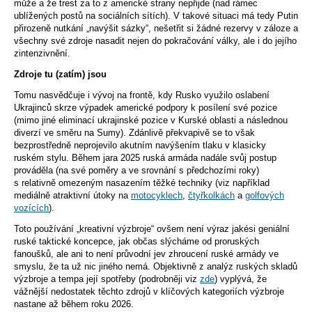
může a že trest za to z americké strany nepřijde (nad rámec
ublížených postů na sociálních sítích). V takové situaci má tedy Putin
přirozeně nutkání „navýšit sázky“, nešetřit si žádné rezervy v záloze a
všechny své zdroje nasadit nejen do pokračování války, ale i do jejího
zintenzivnění.
Zdroje tu (zatím) jsou
Tomu nasvědčuje i vývoj na frontě, kdy Rusko využilo oslabení
Ukrajinců skrze výpadek americké podpory k posílení své pozice
(mimo jiné eliminací ukrajinské pozice v Kurské oblasti a následnou
diverzí ve směru na Sumy). Zdánlivě překvapivě se to však
bezprostředně neprojevilo akutním navýšením tlaku v klasicky
ruském stylu. Během jara 2025 ruská armáda nadále svůj postup
prováděla (na své poměry a ve srovnání s předchozími roky)
s relativně omezeným nasazením těžké techniky (viz například
mediálně atraktivní útoky na
motocyklech
,
čtyřkolkách
a
golfových
vozících
).
Toto používání „kreativní výzbroje“ ovšem není výraz jakési geniální
ruské taktické koncepce, jak občas slýcháme od proruských
fanoušků, ale ani to není průvodní jev zhroucení ruské armády ve
smyslu, že ta už nic jiného nemá. Objektivně z analýz ruských skladů
výzbroje a tempa její spotřeby (podrobněji viz
zde
) vyplývá, že
vážnější nedostatek těchto zdrojů v klíčových kategoriích výzbroje
nastane až během roku 2026.