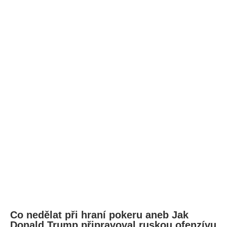
Co nedělat při hraní pokeru aneb Jak
Donald Trump připravoval ruskou ofenzívu