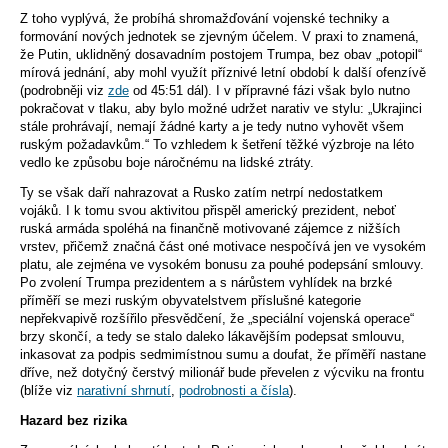
Z toho vyplývá, že probíhá shromažďování vojenské techniky a
formování nových jednotek se zjevným účelem. V praxi to znamená,
že Putin, uklidněný dosavadním postojem Trumpa, bez obav „potopil“
mírová jednání, aby mohl využít příznivé letní období k další ofenzívě
(podrobněji viz
zde
od 45:51 dál). I v přípravné fázi však bylo nutno
pokračovat v tlaku, aby bylo možné udržet narativ ve stylu: „Ukrajinci
stále prohrávají, nemají žádné karty a je tedy nutno vyhovět všem
ruským požadavkům.“ To vzhledem k šetření těžké výzbroje na léto
vedlo ke způsobu boje náročnému na lidské ztráty.
Ty se však daří nahrazovat a Rusko zatím netrpí nedostatkem
vojáků. I k tomu svou aktivitou přispěl americký prezident, neboť
ruská armáda spoléhá na finančně motivované zájemce z nižších
vrstev, přičemž značná část oné motivace nespočívá jen ve vysokém
platu, ale zejména ve vysokém bonusu za pouhé podepsání smlouvy.
Po zvolení Trumpa prezidentem a s nárůstem vyhlídek na brzké
příměří se mezi ruským obyvatelstvem příslušné kategorie
nepřekvapivě rozšířilo přesvědčení, že „speciální vojenská operace“
brzy skončí, a tedy se stalo daleko lákavějším podepsat smlouvu,
inkasovat za podpis sedmimístnou sumu a doufat, že příměří nastane
dříve, než dotyčný čerstvý milionář bude převelen z výcviku na frontu
(blíže viz
narativní shrnutí
,
podrobnosti a čísla
).
Hazard bez rizika