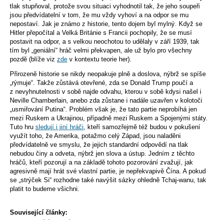
tlak stupňoval, protože svou situaci vyhodnotil tak, že jeho soupeři
jsou předvídatelní v tom, že mu vždy vyhoví a na odpor se mu
nepostaví. Jak je známo z historie, tento dojem byl mylný. Když se
Hitler přepočítal a Velká Británie s Francii pochopily, že se musí
postavit na odpor, a s velkou neochotou to udělaly v září 1939, tak
tím byl „geniální“ hráč velmi překvapen, ale už bylo pro všechny
pozdě (blíže viz
zde
v kontextu teorie her).
Přirozeně historie se nikdy neopakuje plně a doslova, nýbrž se spíše
„rýmuje“. Takže zůstává otevřené, zda se Donald Trump poučí a
z nevyhnutelnosti v sobě najde odvahu, kterou v sobě kdysi našel i
Neville Chamberlain, anebo zda zůstane i nadále uzavřen v kolotoči
„usmiřování Putina“. Problém však je, že tato partie neprobíhá jen
mezi Ruskem a Ukrajinou, případně mezi Ruskem a Spojenými státy.
Tuto hru
sledují i jiní hráči
, kteří samozřejmě též budou v pokušení
využít toho, že Amerika, potažmo celý Západ, jsou naladěni
předvídatelně ve smyslu, že jejich standardní odpovědí na tlak
nebudou činy a odveta, nýbrž jen slova a ústup. Jedním z těchto
hráčů, kteří pozorují a na základě tohoto pozorování zvažují, jak
agresivně mají hrát své vlastní partie, je nepřekvapivě Čína. A pokud
se „strýček Si“ rozhodne také navýšit sázky ohledně Tchaj-wanu, tak
platit to budeme všichni.
Související články: