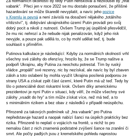
Za normálních okolností by tedy Putin neriskoval a nezkoušel by „hrát
vabank“. Přeci jen v roce 2022 se mu dostalo ponaučení, že přílišné
hazardování se může škaredě nevyplatit, a navíc jeho
pozice
v Kremlu je pevná
a není závislá na dosažení nějakého „totálního
vítězství“, tj. dobývání ukrajinského území Putin provádí pro svůj
dobrý pocit a nikoli z nutnosti. Ovšem Trump jej úspěšně přesvědčil,
že mu nic nehrozí a že nebude nijak penalizován, když jeho risk
nevyjde, a pouze pak udělá to, co by mohl udělat teď, tj. bude
souhlasit s příměřím.
Putinova kalkulace je následující: Kdyby za normálních okolností vrhl
všechny své zálohy do ofenzívy, hrozilo by, že se Trump naštve a
podpoří Ukrajinu, aby Putina za neochotu potrestal. Tím by ruský
vládce „propálil“ své rezervy, nic by nezískal, ale navíc by byl zbaven
záloh a toto oslabení by mohla využít Ukrajina posílená podporou ze
strany USA a získat zpět část území, které Putin má už teď. Tedy by
šlo o potenciálně dost riskantní krok. Ovšem díky americkému
prezidentovi je nyní Putin v situaci, kdy věří, že může všechny své
zálohy „vsadit do hry“ a tím může získat více, než má teď, a to
s minimálním rizikem a bez obav z následků v případě neúspěchu.
Přirozeně za takových podmínek už „hra vabank“ pro Putina
nepředstavuje hazard a naopak nabízí šanci na úspěch prakticky bez
rizika. Přirozeně to neplatí o vojácích na frontě, u nichž to pro
nemalou část z nich znamená podstatné zvýšení šance na zranění či
smrt. Ale počty padlých jsou z kremelského pohledu naprostou