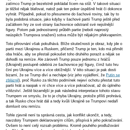
zatímco Trump je bezelstně pokládal lícem na stůl. V takové situaci
je těžké nějak blafovat, natož pak ten poker úspěšně hrát či dokonce
vyhrát. Případně, pokud to přesuneme do šachové roviny, tak by to
byla podobná situace, jako kdyby v šachové partii Trump ještě před
začátkem hry ze své strany šachovnice odstranil své nejsilnější
figury. Potom pak jednostranný průběh partie (neboli naprostý
neúspěch Trumpova snažení) sotva může být nějakým překvapením.
Toto přirovnání však pokulhává. Blíže skutečnosti je obraz, kdy jde o
partii mezi Ukrajinou a Ruskem, přičemž Trump je ten, kdo má přimět
oba hráče, aby se přestali pokoušet toho druhého porazit a nějak se
dohodli na remíze. Ale zároveň Trump pouze jednomu z hráčů
(Ukrajině) postupně odebírá ze šachovnice její figury, čímž tuto hru
činí pro Ukrajinu více a více obtížnější. V této situaci je pak dosti
bizarní, že se Trump diví a nechápe (viz jeho vyjádření, že
Putin se
zbláznil
), proč Rusko za těchto podmínek nejeví ochotu přestat tuto
partii hrát a naopak v ní chce více a více pokračovat, až do úplného
vítězství. Ještě bizarnější je pak následná interpretace tohoto stavu
Trumpem ve smyslu, že to je chyba Ukrajiny, protože příliš prohrává,
a tak Rusko chce hrát dál a tedy kvůli Ukrajině se Trumpovi nedaří
domluvit onu remízu.
Tohle zjevně není ta správná cesta, jak konflikt ukončit, a tedy,
navzdory Trumpem deklarovaným cílům, přispívá k jeho pokračování.
Ovšem to není celý rozsah problému. Kromě pouhého prodlužování