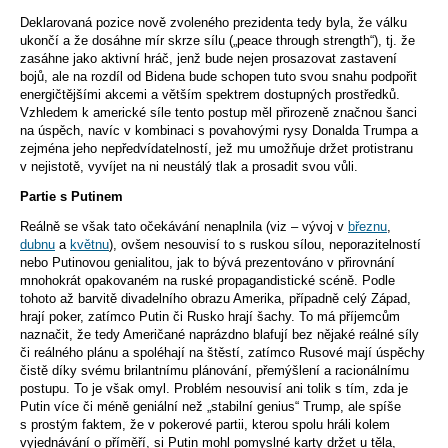
Deklarovaná pozice nově zvoleného prezidenta tedy byla, že válku
ukončí a že dosáhne mír skrze sílu („peace through strength“), tj. že
zasáhne jako aktivní hráč, jenž bude nejen prosazovat zastavení
bojů, ale na rozdíl od Bidena bude schopen tuto svou snahu podpořit
energičtějšími akcemi a větším spektrem dostupných prostředků.
Vzhledem k americké síle tento postup měl přirozeně značnou šanci
na úspěch, navíc v kombinaci s povahovými rysy Donalda Trumpa a
zejména jeho nepředvídatelností, jež mu umožňuje držet protistranu
v nejistotě, vyvíjet na ni neustálý tlak a prosadit svou vůli.
Partie s Putinem
Reálně se však tato očekávání nenaplnila (viz – vývoj v
březnu
,
dubnu
a
květnu
), ovšem nesouvisí to s ruskou sílou, neporazitelností
nebo Putinovou genialitou, jak to bývá prezentováno v přirovnání
mnohokrát opakovaném na ruské propagandistické scéně. Podle
tohoto až barvitě divadelního obrazu Amerika, případně celý Západ,
hrají poker, zatímco Putin či Rusko hrají šachy. To má příjemcům
naznačit, že tedy Američané naprázdno blafují bez nějaké reálné síly
či reálného plánu a spoléhají na štěstí, zatímco Rusové mají úspěchy
čistě díky svému brilantnímu plánování, přemýšlení a racionálnímu
postupu. To je však omyl. Problém nesouvisí ani tolik s tím, zda je
Putin více či méně geniální než „stabilní genius“ Trump, ale spíše
s prostým faktem, že v pokerové partii, kterou spolu hráli kolem
vyjednávání o příměří, si Putin mohl pomyslné karty držet u těla,