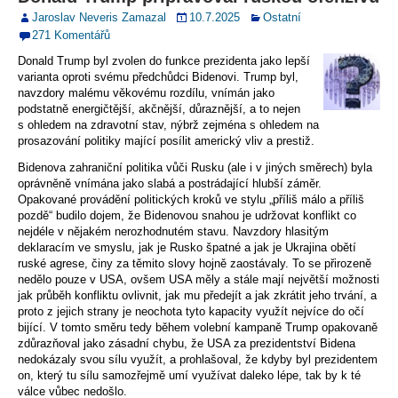
Jaroslav Neveris Zamazal
10.7.2025
Ostatní
271 Komentářů
Donald Trump byl zvolen do funkce prezidenta jako lepší
varianta oproti svému předchůdci Bidenovi. Trump byl,
navzdory malému věkovému rozdílu, vnímán jako
podstatně energičtější, akčnější, důraznější, a to nejen
s ohledem na zdravotní stav, nýbrž zejména s ohledem na
prosazování politiky mající posílit americký vliv a prestiž.
Bidenova zahraniční politika vůči Rusku (ale i v jiných směrech) byla
oprávněně vnímána jako slabá a postrádající hlubší záměr.
Opakované provádění politických kroků ve stylu „příliš málo a příliš
pozdě“ budilo dojem, že Bidenovou snahou je udržovat konflikt co
nejdéle v nějakém nerozhodnutém stavu. Navzdory hlasitým
deklaracím ve smyslu, jak je Rusko špatné a jak je Ukrajina obětí
ruské agrese, činy za těmito slovy hojně zaostávaly. To se přirozeně
nedělo pouze v USA, ovšem USA měly a stále mají největší možnosti
jak průběh konfliktu ovlivnit, jak mu předejít a jak zkrátit jeho trvání, a
proto z jejich strany je neochota tyto kapacity využít nejvíce do očí
bijící. V tomto směru tedy během volební kampaně Trump opakovaně
zdůrazňoval jako zásadní chybu, že USA za prezidentství Bidena
nedokázaly svou sílu využít, a prohlašoval, že kdyby byl prezidentem
on, který tu sílu samozřejmě umí využívat daleko lépe, tak by k té
válce vůbec nedošlo.