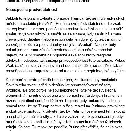
konfliktu Trumpovy akce podporují i jeho eskalaci.
Nebezpečná předvídatelnost
Jakkoli to je bizarní zvláště v případě Trumpa, tak se mu v uplynulých
měsících podařilo přesvědčit Putina o své předvídatelnosti. To však,
jak vyplývá i teorie her, podněcuje u protivníka větší agresivitu a větší
snahu „zvyšovat sázky“ a snažit se ze situace, kdy se druhá strana
chová předvídatelně (nebo alespoň dělá ten dojem), vytěžit maximum
ve svůj prospěch a předvídatelný subjekt „oškubat“. Naopak tedy,
pokud jedna strana zůstává nepředvídatelná a dává věrohodně
najevo, že je připravena na případné eskalační kroky reagovat
adekvátní odvetou, tak snižuje pravděpodobnost této eskalace. Pokud
však dává najevo, že reagovat nebude, ať se děje, co se děje, tak se
pravděpodobnost agresivních kroků a eskalace nepřekvapivě zvyšuje.
Konkrétně v tomto případě to znamená, že Rusko coby následník
Sovětského svazu zdědilo desítky let shromažďované zásoby
výzbroje, ale tyto zdroje nejsou nekonečné. Stejně tak i „válečná
ekonomika“ mohutně dotovaná z dříve nashromážděných finančních
rezerv není dlouhodobě udržitelná. Logicky tedy, pokud by se Putin
obával toho, že se Trump naštve a že v reakci na Putinovy provokace
a obstrukce přistoupí k odvetě, tak by Putin přirozeně nechtěl riskovat
a nechal by si nějaké síly a zdroje v záloze. V takové situaci by tedy
méně eskaloval konflikt a měl by k tomuto účelu méně použitelných
zdrojů. Ovšem Trumpovi se podařilo Putina přesvědčit, že eskalovat