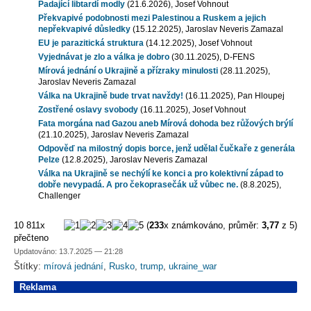
Padající libtardí modly
(21.6.2026), Josef Vohnout
Překvapivé podobnosti mezi Palestinou a Ruskem a jejich
nepřekvapivé důsledky
(15.12.2025), Jaroslav Neveris Zamazal
EU je parazitická struktura
(14.12.2025), Josef Vohnout
Vyjednávat je zlo a válka je dobro
(30.11.2025), D-FENS
Mírová jednání o Ukrajině a přízraky minulosti
(28.11.2025),
Jaroslav Neveris Zamazal
Válka na Ukrajině bude trvat navždy!
(16.11.2025), Pan Hloupej
Zostřené oslavy svobody
(16.11.2025), Josef Vohnout
Fata morgána nad Gazou aneb Mírová dohoda bez růžových brýlí
(21.10.2025), Jaroslav Neveris Zamazal
Odpověď na milostný dopis borce, jenž udělal čučkaře z generála
Pelze
(12.8.2025), Jaroslav Neveris Zamazal
Válka na Ukrajině se nechýlí ke konci a pro kolektivní západ to
dobře nevypadá. A pro čekoprasečák už vůbec ne.
(8.8.2025),
Challenger
10 811x
(
233
x známkováno, průměr:
3,77
z 5)
přečteno
Updatováno: 13.7.2025 — 21:28
Štítky:
mírová jednání
,
Rusko
,
trump
,
ukraine_war
Reklama