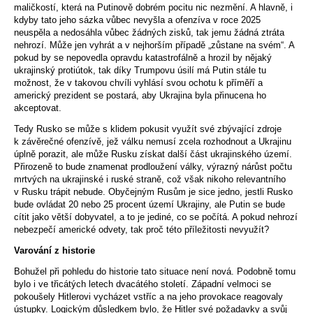
maličkostí, která na Putinově dobrém pocitu nic nezmění. A hlavně, i
kdyby tato jeho sázka vůbec nevyšla a ofenzíva v roce 2025
neuspěla a nedosáhla vůbec žádných zisků, tak jemu žádná ztráta
nehrozí. Může jen vyhrát a v nejhorším případě „zůstane na svém“. A
pokud by se nepovedla opravdu katastrofálně a hrozil by nějaký
ukrajinský protiútok, tak díky Trumpovu úsilí má Putin stále tu
možnost, že v takovou chvíli vyhlásí svou ochotu k příměří a
americký prezident se postará, aby Ukrajina byla přinucena ho
akceptovat.
Tedy Rusko se může s klidem pokusit využít své zbývající zdroje
k závěrečné ofenzívě, jež válku nemusí zcela rozhodnout a Ukrajinu
úplně porazit, ale může Rusku získat další část ukrajinského území.
Přirozeně to bude znamenat prodloužení války, výrazný nárůst počtu
mrtvých na ukrajinské i ruské straně, což však nikoho relevantního
v Rusku trápit nebude. Obyčejným Rusům je sice jedno, jestli Rusko
bude ovládat 20 nebo 25 procent území Ukrajiny, ale Putin se bude
cítit jako větší dobyvatel, a to je jediné, co se počítá. A pokud nehrozí
nebezpečí americké odvety, tak proč této příležitosti nevyužít?
Varování z historie
Bohužel při pohledu do historie tato situace není nová. Podobně tomu
bylo i ve třicátých letech dvacátého století. Západní velmoci se
pokoušely Hitlerovi vycházet vstříc a na jeho provokace reagovaly
ústupky. Logickým důsledkem bylo, že Hitler své požadavky a svůj