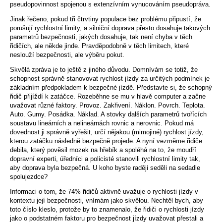
pseudopovinnost spojenou s extenzívním vynucováním pseudopráva.
Jinak řečeno, pokud tři čtrvtiny populace bez problému připustí, že
porušují rychlostní limity, a silniční doprava přesto dosahuje takových
parametrů bezpečnosti, jakých dosahuje, tak není chyba v těch
řidičích, ale někde jinde. Pravděpodobně v těch limitech, které
neslouží bezpečnosti, ale výběru pokut.
Skvělá zpráva je to ještě z jiného důvodu. Domnívám se totiž, že
schopnost správně stanovovat rychlost jízdy za určitých podmínek je
základním předpokladem k bezpečné jízdě. Představte si, že schopný
řidič přijíždí k zatáčce. Rozeběhne se mu v hlavě computer a začne
uvažovat různé faktory. Provoz. Zakřivení. Náklon. Povrch. Teplota.
Auto. Gumy. Posádka. Náklad. A stovky dalších parametrů tvořících
soustavu lineárních a nelineárnách rovnic a nerovnic. Pokud má
dovednost ji správně vyřešit, určí nějakou (mimojiné) rychlost jízdy,
kterou zatáčku následně bezpečně projede. A nyní vezměme řidiče
debila, který pověsil mozek na hřebík a spoléhá na to, že moudří
dopravní experti, úředníci a policisté stanovili rychlostní limity tak,
aby doprava byla bezpečná. U koho byste raději seděli na sedadle
spolujezdce?
Informaci o tom, že 74% řidičů aktivně uvažuje o rychlosti jízdy v
kontextu její bezpečnosti, vnímám jako skvělou. Nechtěl bych, aby
toto číslo kleslo, protože by to znamenalo, že řidiči o rychlosti jízdy
jako o podstatném faktoru pro bezpečnost jízdy uvažovat přestali a