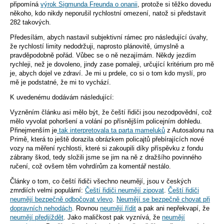
připomíná
výrok Sigmunda Freunda o onanii
, protože si těžko dovedu
někoho, kdo nikdy neporušil rychlostní omezení, natož si představit
282 takových.
Předesílám, abych nastavil subjektivní rámec pro následující úvahy,
že rychlostí limity nedodržuji, naprosto plánovitě, úmyslně a
pravděpodobně pořád. Vůbec se o ně nezajímám. Někdy jezdím
rychleji, než je dovoleno, jindy zase pomaleji, určující kritérium pro mě
je, abych dojel ve zdraví. Je mi u prdele, co si o tom kdo myslí, pro
mě je podstatné, že mi to vychází.
K uvedenému dodávám následující:
Vyzněním článku asi mělo být, že čeští řidiči jsou nezodpovědní, což
mělo vyvolat pohoršení a volání po přísnějším policejním dohledu.
Přinejmenším je
tak interpretovala ta parta mameluků
z Autosalonu na
Primě, která to ještě dorazila obrázkem policajtů přebírajících nové
vozy na měření rychlosti, které si zakoupili díky příspěvku z fondu
zábrany škod, tedy složili jsme se jim na ně z dražšího povinného
ručení, což ovšem těm vohrdírům za komentář nestálo.
Články o tom, co čeští řidiči všechno neumějí, jsou v českých
zmrdiích velmi populární:
Čeští řidiči neumějí zipovat
.
Čeští řidiči
neumějí bezpečně odbočovat vlevo
.
Neumějí se bezpečně chovat při
dopravních nehodách
. Rovnou
neumějí řídit
a pak ani nepřekvapí, že
neumějí předjíždět
. Jako maličkost pak vyznívá, že
neumějí