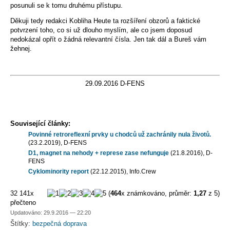
posunuli se k tomu druhému přístupu.
Děkuji tedy redakci Kobliha Heute ta rozšíření obzorů a faktické
potvrzení toho, co si už dlouho myslím, ale co jsem doposud
nedokázal opřít o žádná relevantní čísla. Jen tak dál a Bureš vám
žehnej.
29.09.2016 D-FENS
Související články:
Povinné retroreflexní prvky u chodců už zachránily nula životů.
(23.2.2019), D-FENS
D1, magnet na nehody + represe zase nefunguje
(21.8.2016), D-
FENS
Cyklominority report
(22.12.2015), Info.Crew
32 141x
(
464
x známkováno, průměr:
1,27
z 5)
přečteno
Updatováno: 29.9.2016 — 22:20
Štítky:
bezpečná doprava