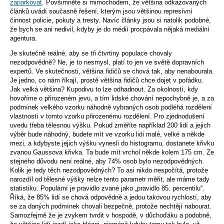
zaparkovat
. Povšimněte si mimochodem, že většina odkazovaných
článků uvádí současně řešení, kterým jsou většinou represívní
činnost policie, pokuty a tresty. Navíc články jsou si natolik podobné,
že bych se ani nedivil, kdyby je do médií procpávala nějaká mediální
agentura.
Je skutečně reálné, aby se tři čtvrtiny populace chovaly
nezodpovědně? Ne, je to nesmysl, platí to jen ve světě dopravních
expertů. Ve skutečnosti, většina řidičů se chová tak, aby nenabourala.
Je jedno, co nám říkají, prostě většina řidičů chce dojet v pořádku.
Jak velká většina? Kupodivu to lze odhadnout. Za okolností, kdy
hovoříme o přirozeném jevu, a tím lidské chování nepochybně je, a za
podmínek velkého vzorku náhodně vybraných osob podléhá rozdělení
vlastností v tomto vzorku přirozenému rozdělení. Pro zjednodušení
uvedu třeba tělesnou výšku. Pokud změříte například 200 lidí a jejich
výběr bude náhodný, budete mít ve vzorku lidi malé, velké a někde
mezi, a kdybyste jejich výšku vynesli do histogramu, dostanete křivku
zvanou Gaussova křivka. Ta bude mít vrchol někde kolem 175 cm. Ze
stejného důvodu není reálné, aby 74% osob bylo nezodpovědných.
Kolik je tedy těch nezodpovědných? To asi nikdo nespočítá, protože
narozdíl od tělesné výšky nelze tento parametr měřit, ale máme tady
statistiku. Populární je pravidlo zvané jako „pravidlo 85. percentilu“.
Říká, že 85% lidí se chová odpovědně a jedou takovou rychlostí, aby
se za daných podmínek chovali bezpečně, protože nechtějí nabourat.
Samozřejmě že je zvykem tvrdit v hospodě, v důchoďáku a podobně,