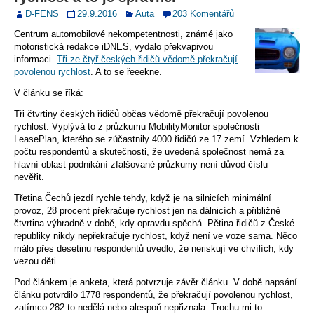
D-FENS
29.9.2016
Auta
203 Komentářů
Centrum automobilové nekompetentnosti, známé jako
motoristická redakce iDNES, vydalo překvapivou
informaci.
Tři ze čtyř českých řidičů vědomě překračují
povolenou rychlost
. A to se řeeekne.
V článku se říká:
Tři čtvrtiny českých řidičů občas vědomě překračují povolenou
rychlost. Vyplývá to z průzkumu MobilityMonitor společnosti
LeasePlan, kterého se zúčastnily 4000 řidičů ze 17 zemí. Vzhledem k
počtu respondentů a skutečnosti, že uvedená společnost nemá za
hlavní oblast podnikání zfalšované průzkumy není důvod číslu
nevěřit.
Třetina Čechů jezdí rychle tehdy, když je na silnicích minimální
provoz, 28 procent překračuje rychlost jen na dálnicích a přibližně
čtvrtina výhradně v době, kdy opravdu spěchá. Pětina řidičů z České
republiky nikdy nepřekračuje rychlost, když není ve voze sama. Něco
málo přes desetinu respondentů uvedlo, že neriskují ve chvílích, kdy
vezou děti.
Pod článkem je anketa, která potvrzuje závěr článku. V době napsání
článku potvrdilo 1778 respondentů, že překračují povolenou rychlost,
zatímco 282 to nedělá nebo alespoň nepřiznala. Trochu mi to