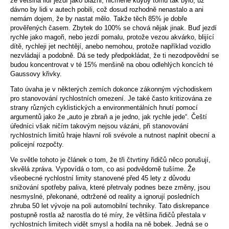
že většina lidí jezdí jako blázni, nicméně kdyby tomu tak bylo, už
dávno by lidi v autech pobili, což dosud rozhodně nenastalo a ani
nemám dojem, že by nastat mělo. Takže těch 85% je dobře
prověřených časem. Zbytek do 100% se chová nějak jinak. Buď jezdí
rychle jako magoři, nebo jezdí pomalu, protože vezou akvárko, blijící
dítě, rychleji jet nechtějí, anebo nemohou, protože například vozidlo
nezvládají a podobně. Dá se tedy předpokládat, že ti nezodpovědní se
budou koncentrovat v té 15% menšině na obou odlehlých koncích té
Gaussovy křivky.
Tato úvaha je v některých zemích dokonce zákonným východiskem
pro stanovování rychlostních omezení. Je také často kritizována ze
strany různých cyklistických a environmentálních hnutí pomocí
argumentů jako že „auto je zbraň a je jedno, jak rychle jede“. Čeští
úředníci však ničím takovým nejsou vázáni, při stanovování
rychlostních limitů hraje hlavní roli svévole a nutnost naplnit obecní a
policejní rozpočty.
Ve světle tohoto je článek o tom, že tři čtvrtiny řidičů něco porušují,
skvělá zpráva. Vypovídá o tom, co asi podvědomě tušíme. Že
všeobecné rychlostní limity stanovené před 45 lety z důvodu
snižování spotřeby paliva, které přetrvaly podnes beze změny, jsou
nesmyslné, překonané, odtržené od reality a ignorují posledních
zhruba 50 let vývoje na poli automobilní techniky. Tato diskrepance
postupně rostla až narostla do té míry, že většina řidičů přestala v
rychlostních limitech vidět smysl a hodila na ně bobek. Jedná se o