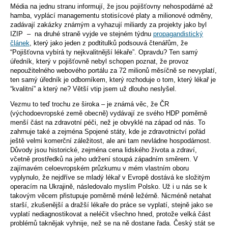
Média na jednu stranu informují, že jsou pojišťovny nehospodárné až
hamba, vyplácí managementu stotisícové platy a milionové odměny,
zadávají zakázky známým a vyhazují miliardy za projekty jako byl
IZIP – na druhé straně vyjde ve stejném týdnu
propagandistický
článek
, který jako jeden z podtitulků podsouvá čtenářům, že
“Pojišťovna vybírá ty nejkvalitnější lékaře”. Opravdu? Ten samý
úředník, který v pojišťovně nebyl schopen poznat, že provoz
nepoužitelného webového portálu za 72 milionů měsíčně se nevyplatí,
ten samý úředník je odborníkem, který rozhoduje o tom, který lékař je
“kvalitní” a který ne? Větší vtip jsem už dlouho neslyšel.
Vezmu to teď trochu ze široka – je známá věc, že ČR
(východoevropské země obecně) vydávají ze svého HDP poměrně
menší část na zdravotní péči, než je obvyklé na západ od nás. To
zahrnuje také a zejména Spojené státy, kde je zdravotnictví pořád
ještě velmi komerční záležitost, ale ani tam nevládne hospodárnost.
Důvody jsou historické, zejména cena lidského života a zdraví,
včetně prostředků na jeho udržení stoupá západním směrem. V
zajímavém celoevropském průzkumu v mém vlastním oboru
vyplynulo, že nejdříve se mladý lékař v Evropě dostává ke složitým
operacím na Ukrajině, následovalo myslím Polsko. Už i u nás se k
takovým věcem přistupuje poměrně méně ležérně. Nicméně netahat
starší, zkušenější a dražší lékaře do práce se vyplatí, stejně jako se
vyplatí nediagnostikovat a neléčit všechno hned, protože velká část
problémů taknějak vyhnije, než se na ně dostane řada. Český stát se