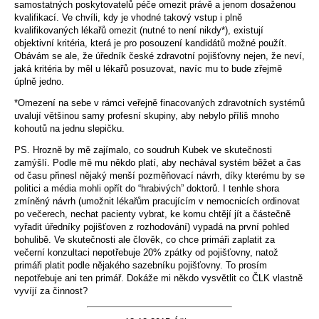
samostatných poskytovatelů péče omezit právě a jenom dosaženou
kvalifikací. Ve chvíli, kdy je vhodné takový vstup i plně
kvalifikovaných lékařů omezit (nutné to není nikdy*), existují
objektivní kritéria, která je pro posouzení kandidátů možné použít.
Obávám se ale, že úředník české zdravotní pojišťovny nejen, že neví,
jaká kritéria by měl u lékařů posuzovat, navíc mu to bude zřejmě
úplně jedno.
*Omezení na sebe v rámci veřejně finacovaných zdravotních systémů
uvalují většinou samy profesní skupiny, aby nebylo příliš mnoho
kohoutů na jednu slepičku.
PS. Hrozně by mě zajímalo, co soudruh Kubek ve skutečnosti
zamýšlí. Podle mě mu někdo platí, aby nechával systém běžet a čas
od času přinesl nějaký menší pozměňovací návrh, díky kterému by se
politici a média mohli opřít do “hrabivých” doktorů. I tenhle shora
zmíněný návrh (umožnit lékařům pracujícím v nemocnicích ordinovat
po večerech, nechat pacienty vybrat, ke komu chtějí jít a částečně
vyřadit úředníky pojišťoven z rozhodování) vypadá na první pohled
bohulibě. Ve skutečnosti ale člověk, co chce primáři zaplatit za
večerní konzultaci nepotřebuje 20% zpátky od pojišťovny, natož
primáři platit podle nějakého sazebníku pojišťovny. To prosím
nepotřebuje ani ten primář. Dokáže mi někdo vysvětlit co ČLK vlastně
vyvíjí za činnost?