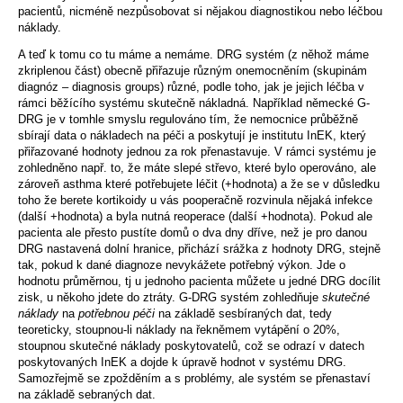
pacientů, nicméně nezpůsobovat si nějakou diagnostikou nebo léčbou
náklady.
A teď k tomu co tu máme a nemáme. DRG systém (z něhož máme
zkriplenou část) obecně přiřazuje různým onemocněním (skupinám
diagnóz – diagnosis groups) různé, podle toho, jak je jejich léčba v
rámci běžícího systému skutečně nákladná. Například německé G-
DRG je v tomhle smyslu regulováno tím, že nemocnice průběžně
sbírají data o nákladech na péči a poskytují je institutu InEK, který
přiřazované hodnoty jednou za rok přenastavuje. V rámci systému je
zohledněno např. to, že máte slepé střevo, které bylo operováno, ale
zároveň asthma které potřebujete léčit (+hodnota) a že se v důsledku
toho že berete kortikoidy u vás pooperačně rozvinula nějaká infekce
(další +hodnota) a byla nutná reoperace (další +hodnota). Pokud ale
pacienta ale přesto pustíte domů o dva dny dříve, než je pro danou
DRG nastavená dolní hranice, přichází srážka z hodnoty DRG, stejně
tak, pokud k dané diagnoze nevykážete potřebný výkon. Jde o
hodnotu průměrnou, tj u jednoho pacienta můžete u jedné DRG docílit
zisk, u někoho jdete do ztráty. G-DRG systém zohledňuje
skutečné
náklady
na
potřebnou péči
na základě sesbíraných dat, tedy
teoreticky, stoupnou-li náklady na řekněmem vytápění o 20%,
stoupnou skutečné náklady poskytovatelů, což se odrazí v datech
poskytovaných InEK a dojde k úpravě hodnot v systému DRG.
Samozřejmě se zpožděním a s problémy, ale systém se přenastaví
na základě sebraných dat.