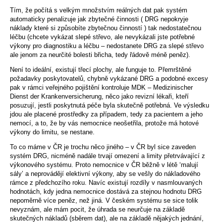
Tím, že počítá s velkým množstvím reálných dat pak systém
automaticky penalizuje jak zbytečné činnosti ( DRG nepokryje
náklady které si způsobíte zbytečnou činností ) tak nedostatečnou
léčbu (chcete vykázat slepé střevo, ale nevykázali jste potřebné
výkony pro diagnostiku a léčbu – nedostanete DRG za slepé střevo
ale jenom za neurčité bolesti břicha, tedy řádově méně peněz).
Není to ideální, existují třecí plochy, ale funguje to. Přemrštěné
požadavky poskytovatelů, chybně vykázané DRG a podobné excesy
pak v rámci veřejného pojištění kontroluje MDK – Medizinischer
Dienst der Krankenversicherung, něco jako revizní lékaři, kteří
posuzují, jestli poskytnutá péče byla skutečně potřebná. Ve výsledku
jdou ale placené prostředky za případem, tedy za pacientem a jeho
nemocí, a to, že by vás nemocnice neošetřila, protože má hotové
výkony do limitu, se nestane.
To co máme v ČR je trochu něco jiného – v ČR byl sice zaveden
systém DRG, nicméně nadále trvají omezení a limity přetrvávající z
výkonového systému. Proto nemocnice v ČR běžně v létě ‘malují
sály’ a neprovádějí elektivní výkony, aby se vešly do nákladového
rámce z předchozího roku. Navíc existují rozdíly v nasmlouvaných
hodnotách, kdy jedna nemocnice dostává za stejnou hodnotu DRG
nepoměrně více peněz, než jiná. V českém systému se sice tolik
nevyznám, ale mám pocit, že úhrada se neurčuje na základě
skutečných nákladů (sběrem dat), ale na základě nějakých jednání,