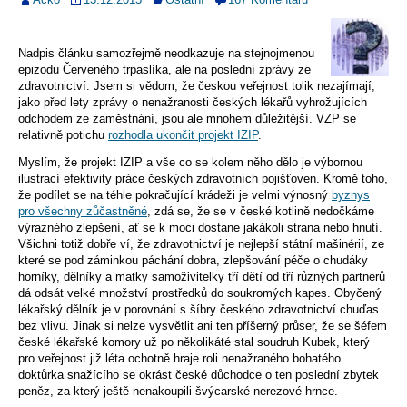
Nadpis článku samozřejmě neodkazuje na stejnojmenou
epizodu Červeného trpaslíka, ale na poslední zprávy ze
zdravotnictví. Jsem si vědom, že českou veřejnost tolik nezajímají,
jako před lety zprávy o nenažranosti českých lékařů vyhrožujících
odchodem ze zaměstnání, jsou ale mnohem důležitější. VZP se
relativně potichu
rozhodla ukončit projekt IZIP
.
Myslím, že projekt IZIP a vše co se kolem něho dělo je výbornou
ilustrací efektivity práce českých zdravotních pojišťoven. Kromě toho,
že podílet se na téhle pokračující krádeži je velmi výnosný
byznys
pro všechny zůčastněné
, zdá se, že se v české kotlině nedočkáme
výrazného zlepšení, ať se k moci dostane jakákoli strana nebo hnutí.
Všichni totiž dobře ví, že zdravotnictví je nejlepší státní mašinérií, ze
které se pod záminkou páchání dobra, zlepšování péče o chudáky
horníky, dělníky a matky samoživitelky tří dětí od tří různých partnerů
dá odsát velké množství prostředků do soukromých kapes. Obyčený
lékařský dělník je v porovnání s šíbry českého zdravotnictví chuďas
bez vlivu. Jinak si nelze vysvětlit ani ten příšerný průser, že se šéfem
české lékařské komory už po několikáté stal soudruh Kubek, který
pro veřejnost již léta ochotně hraje roli nenažraného bohatého
doktůrka snažícího se okrást české důchodce o ten poslední zbytek
peněz, za který ještě nenakoupili švýcarské nerezové hrnce.