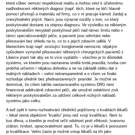
která vůbec nemusí respektovat realitu a mohou vést k účelovému
nadhodnocení některých diagnoz (např. těch, které se léčí hlavně
pomocí přístrojů a materiálu od firmy, co v ní pracuje kámoš Jarda) a
znevýhodnění jiných. Navíc jsou výrazné rozdíly v tom, co který
poskytovatel dostane za stejnou diagnozu. Ve výsledku se některým
poskytovatelům nevyplatí poskytnout péči nad rámec limitu nebo v
rámci specializovanější péče, a pacienti jsou odmítáni nebo
přesouváni bez ohledu na to, co to s jejich zdravím udělá. V
libereckém kraji např. existující konglomerát nemocnic nějakým
způsobem vymyslel přesouvání některých chirurgických pacientů z
Liberce jinam tak aby se to více vyplatilo – všechno je to důsledek
systému, ve kterém jsou nastavena umělá tvrdá pravidla, tvorba cen
probíhá určením / nějakou dohodou a ne na základě sběru dat o
reálných nákladech – velmi netransparentně a o všem ve finále
rozhoduje úředník bez přednastavených pravidel. Je možné se
domnívat, že cílem takhle nastavovaného systému DRG není
financovat adekvátně zdravotní péči, ale umožnit selektivní zisk
některým poskytovatelům za udržení celkově nízkých nákladů
systému jako celku.
A teď zpět k tomu rozhodování úředníků pojišťovny o kvalitách lékařů
– lékař nemá objektivní “kvalitu” jinou než svojí kvalifikaci. Není to
kus dřeva, u kterého je možné určit odolnost proti vlhkosti, tvarovou
stálost, tvrdost, opracovatelnost apod. To, co je u lékařů k posouzení
je kvalifikace. Velmi často je možné vstup lékařů na trh jako