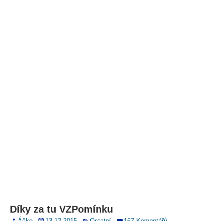
Díky za tu VZPomínku
Áčko
13.12.2015
Ostatní
167 Komentářů