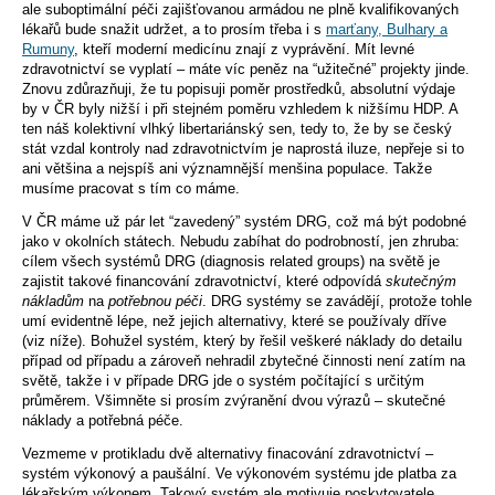
ale suboptimální péči zajišťovanou armádou ne plně kvalifikovaných
lékařů bude snažit udržet, a to prosím třeba i s
marťany, Bulhary a
Rumuny
, kteří moderní medicínu znají z vyprávění. Mít levné
zdravotnictví se vyplatí – máte víc peněz na “užitečné” projekty jinde.
Znovu zdůrazňuji, že tu popisuji poměr prostředků, absolutní výdaje
by v ČR byly nižší i při stejném poměru vzhledem k nižšímu HDP. A
ten náš kolektivní vlhký libertariánský sen, tedy to, že by se český
stát vzdal kontroly nad zdravotnictvím je naprostá iluze, nepřeje si to
ani většina a nejspíš ani významnější menšina populace. Takže
musíme pracovat s tím co máme.
V ČR máme už pár let “zavedený” systém DRG, což má být podobné
jako v okolních státech. Nebudu zabíhat do podrobností, jen zhruba:
cílem všech systémů DRG (diagnosis related groups) na světě je
zajistit takové financování zdravotnictví, které odpovídá
skutečným
nákladům
na
potřebnou péči
. DRG systémy se zavádějí, protože tohle
umí evidentně lépe, než jejich alternativy, které se používaly dříve
(viz níže). Bohužel systém, který by řešil veškeré náklady do detailu
případ od případu a zároveň nehradil zbytečné činnosti není zatím na
světě, takže i v případe DRG jde o systém počítající s určitým
průměrem. Všimněte si prosím zvýranění dvou výrazů – skutečné
náklady a potřebná péče.
Vezmeme v protikladu dvě alternativy finacování zdravotnictví –
systém výkonový a paušální. Ve výkonovém systému jde platba za
lékařským výkonem. Takový systém ale motivuje poskytovatele