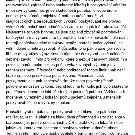
(zdravotnická zařízení nebo soukromé lékaře) k poskytování většího
množství výkonů, než je ve skutečnosti potřeba. K léčbě určité
nemoci je v průměru objektivně potřeba určité množství
diagnostických a terapeutických výkonů, poskytovatel ale provádí
výkonů víc, neboť není odměňován za to, co a jak léčí, ale
kolik
léčí.
Nejenomže to vede k tomu, že jsou pacienti zbytečně podrobováni
řadě vyšetření a výkonů – to by pojišťovnám tolik nevadilo – ale navíc
to stojí nepředvídatelné množství peněz, protože počet výkonů lze
velmi dobře uměle zvyšovat. V důsledku toho pak plátce (pojišťovny,
líbí se mi výstižný výraz Kostenträger, ale česky zní nosič nákladů
debilně) zavádí limity pro výkony, které omezuje časovým obdobím a
povoluje nárůst nebo pokles počtu vykazovaných výkonů jen v
určitém rozmezí. Překročení nebo podkročení tohoto limitu pak není
hrazeno, nebo je dokonce penalizováno. Maximální zisk
poskytovatele je pak generován tím, že tento provede přesně
povolené množství výkonů, bez ohledu na to, kolik jich bylo skutečně
pro léčbu v daném období ošetřených pacientů potřeba. Vzhledem k
možnému výraznému kolísání počtu pacientů zejména u menších
poskytovatelů jde o výrazný problém.
Paušální systém pak platí poskytovateli za hlavu. Je pak nutno
rozlišovat, jestli je platba za hlavu daná přítomností karty pacienta v
kartotéce (jak je to v současnosti v ČR u praktických lékařů), nebo
jakýmkoli kontaktem pacienta s poskytovatelem v daném období.
Tenhle systém motivuje poskytovatele k tomu, mít v “péči” co nejvíce