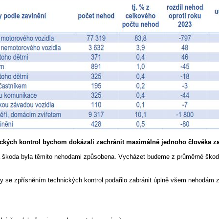
ckých kontrol bychom dokázali zachránit maximálně jednoho člověka za
ká škoda byla těmito nehodami způsobena. Vycházet budeme z průměrné ško
 se zpřísněním technických kontrol podařilo zabránit úplně všem nehodám 