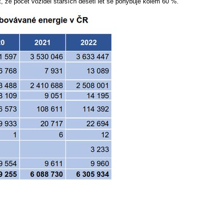
 že počet vozidel starších deseti let se pohybuje kolem 60 %.