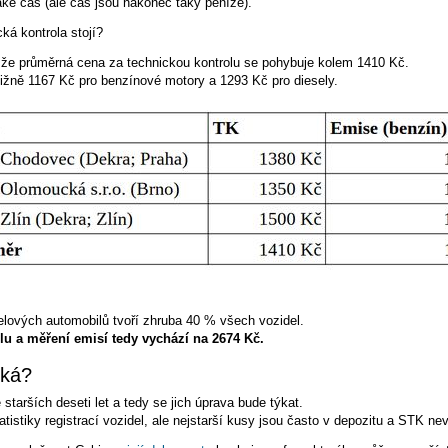
aké čas (ale čas jsou nakonec taky peníze).
ká kontrola stojí?
 že průměrná cena za technickou kontrolu se pohybuje kolem 1410 Kč.
ližně 1167 Kč pro benzínové motory a 1293 Kč pro diesely.
elových automobilů tvoří zhruba 40 % všech vozidel.
u a měření emisí tedy vychází na 2674 Kč.
ýká?
 starších deseti let a tedy se jich úprava bude týkat.
atistiky registrací vozidel, ale nejstarší kusy jsou často v depozitu a STK 