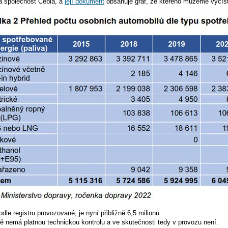
la společnost Cebia, a
její dokument
obsahuje graf, ze kterého můžeme vyčíst,
dle registru provozované, je nyní přibližně 6,5 milionu.
mě nemá platnou technickou kontrolu a ve skutečnosti tedy v provozu není.