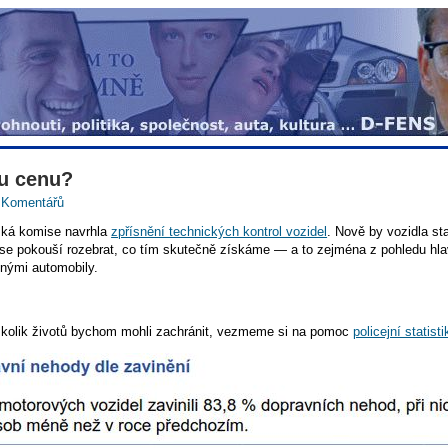
ou cenu?
 Komentářů
pská komise navrhla
zpřísnění technických kontrol vozidel
. Nově by vozidla st
 se pokouší rozebrat, co tím skutečně získáme — a to zejména z pohledu hla
čnými automobily.
 a kolik životů bychom mohli zachránit, vezmeme si na pomoc
policejní statis