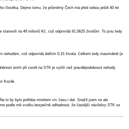
ného člověka. Dejme tomu, že průměrný Čech má před sebou ještě 40 let
e stanovili na 48 milionů Kč, což odpovídá 91,0625 životům. To jsou tedy
ým nehodám, což odpovídá dalším 0,15 života. Celkem tedy maximálně (a
odobnost úmrtí při cestě na STK je vyšší než pravděpodobnost nehody
gor Kozák.
 Na to by bylo potřeba mnohem víc času i dat. Snažil jsem se ale
můžeme podle mě vcelku bezpečně odhadnout, že častější návštěvy STK se