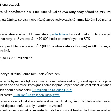
ilionu vozidel.
Kč dostáváme 7 861 000 000 Kč každé dva roky, tedy přibližně 3930 mil
 garážníky, servisy nebo různé zprostředkovatelské firmy, kterým lidé platí z
 době strávené na STK neexistuje,
podle Allianz
by však mělo jít zhruba o je
 dva roky, což znamená 1 470 000 hodin promarněných na STK.
ou produktivitou práce v ČR
(HDP na obyvatele za hodinu) — 601 Kč —, z
 ročně.
 jsou 4 371 milionů Kč.
nevyčíslitelná, jenže tomu tak vůbec není.
že léčba by neměla být považována za nákladově efektivní, pokud její cena na je
ween one and three times gross domestic product per head are cost effective; and t
tích operuje s hodnotou
1,2 milionu Kč za jeden QALY.
íbí částka
13 milionů Kč za jeden lidský život.
anovení ceny lidského života je důležité. Jinak by se mohlo lehce stát, že 
tví dojdou peníze a celý systém se zhroutí.
 život je nevyčíslitelný, můžete tím klidně způsobit hezký hladomor — anebo