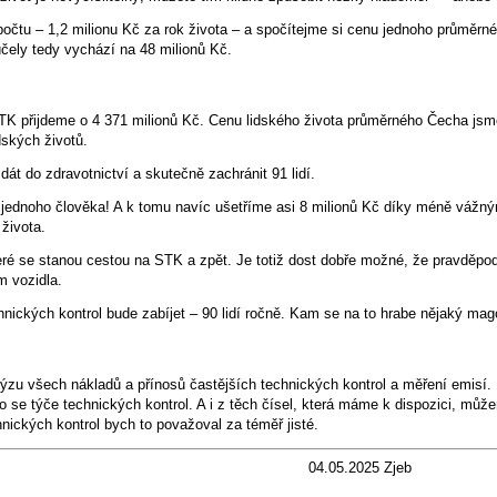
počtu – 1,2 milionu Kč za rok života – a spočítejme si cenu jednoho průměr
účely tedy vychází na 48 milionů Kč.
 STK přijdeme o 4 371 milionů Kč. Cenu lidského života průměrného Čecha jsm
dských životů.
dát do zdravotnictví a skutečně zachránit 91 lidí.
ednoho člověka! A k tomu navíc ušetříme asi 8 milionů Kč díky méně vážn
 života.
které se stanou cestou na STK a zpět. Je totiž dost dobře možné, že pravděp
 vozidla.
chnických kontrol bude zabíjet – 90 lidí ročně. Kam se na to hrabe nějaký ma
lýzu všech nákladů a přínosů častějších technických kontrol a měření emisí.
co se týče technických kontrol. A i z těch čísel, která máme k dispozici, 
ických kontrol bych to považoval za téměř jisté.
04.05.2025 Zjeb