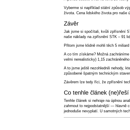
Vyberme si například státní způsob vý
života. Cena lidského života pro naše 
Závěr
Jak jsme si spočítali, kvůli zpřísnění
naše náklady na zpřísnění STK – 91 li
Přitom jsme klidně mohli těch 5 miliard 
A co tím získáme? Možná zachráníme j
velmi nerealisticky) 1,15 zachráněného
A to jsme ještě nezohlednili nehody, 
způsobené špatným technickým stavem
Závěrem lze tedy říci, že zpřísnění te
Co tenhle článek (ne)řeší
Tenhle článek si nehraje na úplnou ana
zahrnout to nejpodstatnější — hlavně 
jednoduše nevyplatí. U samotných techn