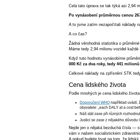
Celá tato úprava se tak týká asi 2,94 m
Po vynásobení průměrnou cenou 2674 
A to jsme zatím nezapočítali náklady na
A co čas?
Žádná věrohodná statistika o průměrné
Máme tedy 2,94 milionu vozidel každé
Když tuto hodnotu vynásobíme průměrn
000 Kč za dva roky, tedy 441 milionů
Celkové náklady na zpřísnění STK tedy
Cena lidského života
Podle mnohých je cena lidského života 
Doporučení WHO
například uvádí, 
obyvatele: „each DALY at a cost bet
Náš stát zase při různých rozhodnu
Justici se zase z nějakého důvodu l
Nejde jen o nějaká bezduchá čísla — st
vám v našem socialistickém zdravotnic
A pokud budete trvat na tom, že lidský