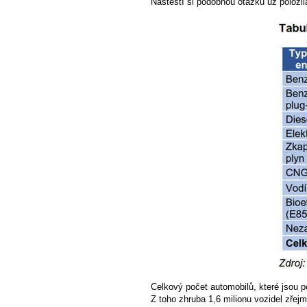
Naštěstí si podobnou otázku už položi
Celkový počet automobilů, které jsou po
Z toho zhruba 1,6 milionu vozidel zřej