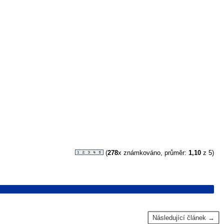
(
278
x známkováno, průměr:
1,10
z 5)
Následující článek →