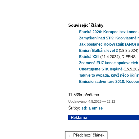
Související články:
Estéká 2026: Korupce bez konce
Zamyšlení nad STK: Kdo vlastně r
Jak poslanec Kolovratník (ANO) p
Emisní Balkán, level 2
(18.8.2024)
Estéká XXII
(21.4.2024), D-FENS
Znamená EU7 konec spalovacích 
Cheatujeme STK legálně
(15.5.20
Takhle to vypadá, když něco řídí s
Emission adventure 2018: Kocour
11 539x přečteno
Updatováno: 4.5.2025 — 22:12
Štítky:
stk a emise
Reklama
← Předchozí článek