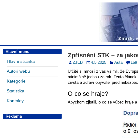
Hlavní menu
Zpřísnění STK – za jak
Hlavní stránka
ZJEB
4.5.2025
Auta
169
Autoři webu
Určitě si mnozí z vás všimli, že Evro
minimálně jednou za rok. Tento článek
Kategorie
života a zdraví obyvatel před nebezpe
Statistika
O co se hraje?
Kontakty
Abychom zjistili, o co se vůbec hraje
Reklama