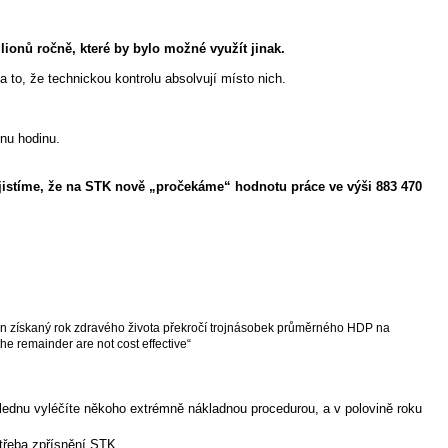
ionů ročně, které by bylo možné využít jinak.
a to, že technickou kontrolu absolvují místo nich.
dnu hodinu.
jistíme, že na STK nově „pročekáme“ hodnotu práce ve výši 883 470
den získaný rok zdravého života překročí trojnásobek průměrného HDP na
he remainder are not cost effective“
v lednu vyléčíte někoho extrémně nákladnou procedurou, a v polovině roku
 třeba zpřísnění STK.