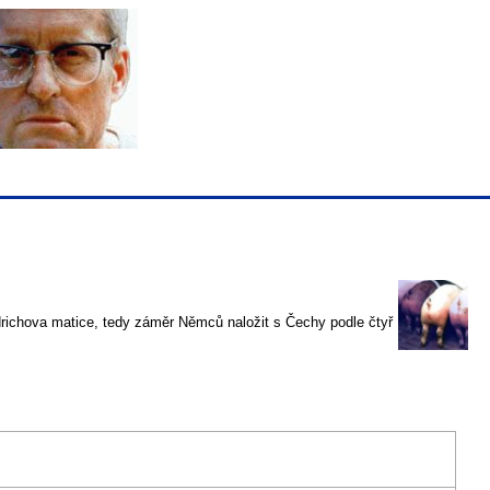
ichova matice, tedy záměr Němců naložit s Čechy podle čtyř