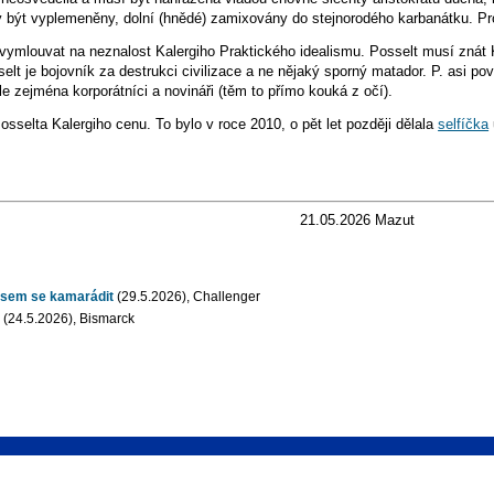
ly být vyplemeněny, dolní (hnědé) zamixovány do stejnorodého karbanátku. Pr
vymlouvat na neznalost Kalergiho Praktického idealismu. Posselt musí znát 
lt je bojovník za destrukci civilizace a ne nějaký sporný matador. P. asi p
ále zejména korporátníci a novináři (těm to přímo kouká z očí).
sselta Kalergiho cenu. To bylo v roce 2010, o pět let později dělala
selfíčka
21.05.2026 Mazut
 jsem se kamarádit
(29.5.2026), Challenger
ů
(24.5.2026), Bismarck