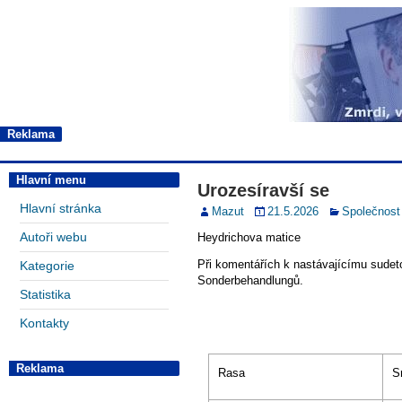
Reklama
Hlavní menu
Urozesíravší se
Hlavní stránka
Mazut
21.5.2026
Společnost
Autoři webu
Heydrichova matice
Při komentářích k nastávajícímu sude
Kategorie
Sonderbehandlungů.
Statistika
Kontakty
Reklama
Rasa
S