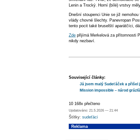
Lenin a Trocký. Horní (bílé) vrstvy mě
Dnešní stoupenci Unie se již nemohou 
vlády chovné šlechty. Panevropan Posse
tento pocit také bruselští aparátčíci, d
Zde
přijímá Merkelová za přítomnosti Po
nikdy nezbaví.
Související články:
Já jsem malý Sudeťáček a přišel
Mission impossible – národ grázl
10 168x přečteno
Updatováno: 21.5.2026 — 21:44
Štítky:
sudeťáci
Reklama