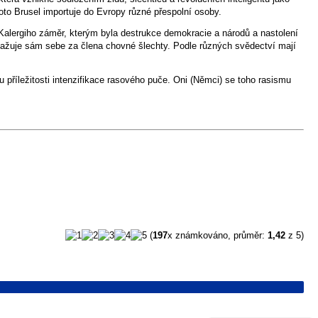
oto Brusel importuje do Evropy různé přespolní osoby.
Kalergiho záměr, kterým byla destrukce demokracie a národů a nastolení
ovažuje sám sebe za člena chovné šlechty. Podle různých svědectví mají
u příležitosti intenzifikace rasového puče. Oni (Němci) se toho rasismu
(
197
x známkováno, průměr:
1,42
z 5)