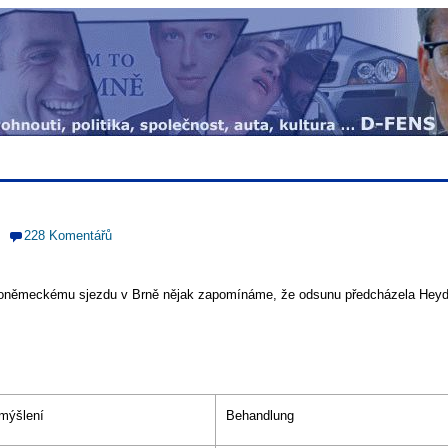
228 Komentářů
toněmeckému sjezdu v Brně nějak zapomínáme, že odsunu předcházela Heydr
mýšlení
Behandlung