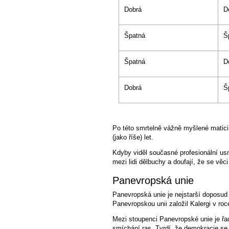
Dobrá
D
Špatná
Š
Špatná
D
Dobrá
Š
Po této smrtelně vážně myšlené matici 
(jako říše) let.
Kdyby viděl současné profesionální usm
mezi lidi dělbuchy a doufají, že se věc
Panevropská unie
Panevropská unie je nejstarší doposud
Panevropskou unii založil Kalergi v roc
Mezi stoupenci Panevropské unie je řad
smíchání ras. Tvrdí, že demokracie se 