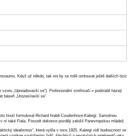
nsraumu. Když už někdo, tak oni by se měli omlouvat ještě dalších tisíc
 vzoru „Uporadovavší se“). Profesionální smiřovači v podstatě házejí
sat báseň „Urozesíravší se“.
hoto hnutí formuloval Richard hrabě Coudenhove-Kalergi. Samotnou
e v ní také Fiala, Posselt dokonce později založil Panevropskou mládež.
ktický idealismus“, která vyšla v roce 1925. Kalergi vidí budoucnost ve
erá vznikne souložením židů, šlechticů a revolučních inteligentů jako