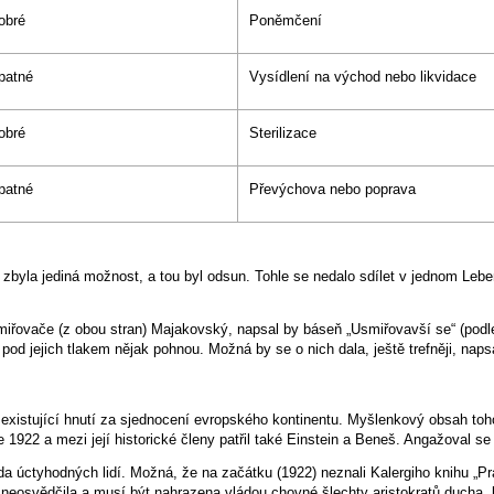
obré
Poněmčení
patné
Vysídlení na východ nebo likvidace
obré
Sterilizace
patné
Převýchova nebo poprava
zbyla jediná možnost, a tou byl odsun. Tohle se nedalo sdílet v jednom Lebe
iřovače (z obou stran) Majakovský, napsal by báseň „Usmiřovavší se“ (podle
i pod jejich tlakem nějak pohnou. Možná by se o nich dala, ještě trefněji, nap
 existující hnutí za sjednocení evropského kontinentu. Myšlenkový obsah to
e 1922 a mezi její historické členy patřil také Einstein a Beneš. Angažoval s
a úctyhodných lidí. Možná, že na začátku (1922) neznali Kalergiho knihu „Pra
neosvědčila a musí být nahrazena vládou chovné šlechty aristokratů ducha, kt