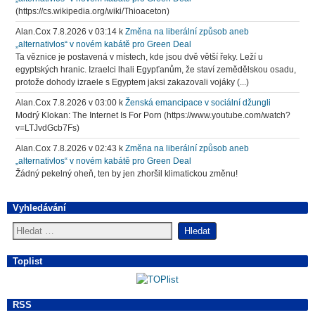
(https://cs.wikipedia.org/wiki/Thioaceton)
Alan.Cox
7.8.2026 v 03:14
k
Změna na liberální způsob aneb
„alternativlos“ v novém kabátě pro Green Deal
Ta věznice je postavená v místech, kde jsou dvě větší řeky. Leží u
egyptských hranic. Izraelci lhali Egypťanům, že staví zemědělskou osadu,
protože dohody izraele s Egyptem jaksi zakazovali vojáky (...)
Alan.Cox
7.8.2026 v 03:00
k
Ženská emancipace v sociální džungli
Modrý Klokan: The Internet Is For Porn (https://www.youtube.com/watch?
v=LTJvdGcb7Fs)
Alan.Cox
7.8.2026 v 02:43
k
Změna na liberální způsob aneb
„alternativlos“ v novém kabátě pro Green Deal
Žádný pekelný oheň, ten by jen zhoršil klimatickou změnu!
Vyhledávání
Toplist
RSS