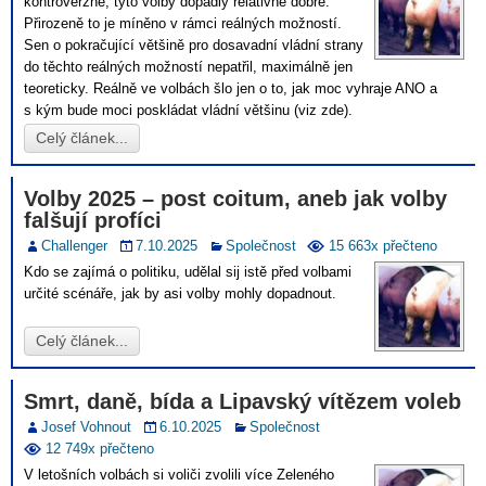
kontroverzně, tyto volby dopadly relativně dobře.
Přirozeně to je míněno v rámci reálných možností.
Sen o pokračující většině pro dosavadní vládní strany
do těchto reálných možností nepatřil, maximálně jen
teoreticky. Reálně ve volbách šlo jen o to, jak moc vyhraje ANO a
s kým bude moci poskládat vládní většinu (viz zde).
Celý článek...
Volby 2025 – post coitum, aneb jak volby
falšují profíci
Challenger
7.10.2025
Společnost
15 663x přečteno
Kdo se zajímá o politiku, udělal sij istě před volbami
určité scénáře, jak by asi volby mohly dopadnout.
Celý článek...
Smrt, daně, bída a Lipavský vítězem voleb
Josef Vohnout
6.10.2025
Společnost
12 749x přečteno
V letošních volbách si voliči zvolili více Zeleného