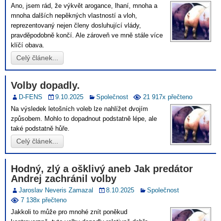
Ano, jsem rád, že výkvět arogance, lhaní, mnoha a
mnoha dalších nepěkných vlastností a vloh,
reprezentovaný nejen členy dosluhující vlády,
pravděpodobně končí. Ale zároveň ve mně stále více
klíčí obava.
Celý článek...
Volby dopadly.
D-FENS
9.10.2025
Společnost
21 917x přečteno
Na výsledek letošních voleb lze nahlížet dvojím
způsobem. Mohlo to dopadnout podstatně lépe, ale
také podstatně hůře.
Celý článek...
Hodný, zlý a ošklivý aneb Jak predátor
Andrej zachránil volby
Jaroslav Neveris Zamazal
8.10.2025
Společnost
7 138x přečteno
Jakkoli to může pro mnohé znít poněkud