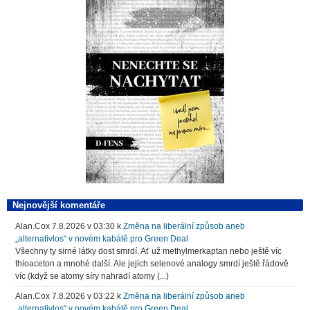
Nejnovější komentáře
Alan.Cox
7.8.2026 v 03:30
k
Změna na liberální způsob aneb
„alternativlos“ v novém kabátě pro Green Deal
Všechny ty sirné látky dost smrdí. Ať už methylmerkaptan nebo ještě víc
thioaceton a mnohé další. Ale jejich selenové analogy smrdí ještě řádově
víc (když se atomy síry nahradí atomy (...)
Alan.Cox
7.8.2026 v 03:22
k
Změna na liberální způsob aneb
„alternativlos“ v novém kabátě pro Green Deal