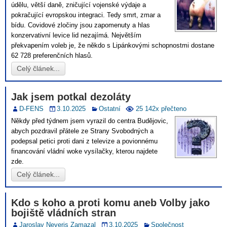
údělu, větší daně, zničující vojenské výdaje a
pokračující evropskou integraci. Tedy smrt, zmar a
bídu. Covidové zločiny jsou zapomenuty a hlas
konzervativní levice lid nezajímá. Největším
překvapením voleb je, že někdo s Lipánkovými schopnostmi dostane
62 728 preferenčních hlasů.
Celý článek...
Jak jsem potkal dezoláty
D-FENS
3.10.2025
Ostatní
25 142x přečteno
Někdy před týdnem jsem vyrazil do centra Budějovic,
abych pozdravil přátele ze Strany Svobodných a
podepsal petici proti dani z televize a povionnému
financování vládní woke vysílačky, kterou najdete
zde.
Celý článek...
Kdo s koho a proti komu aneb Volby jako
bojiště vládních stran
Jaroslav Neveris Zamazal
3.10.2025
Společnost