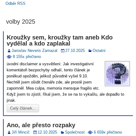
Odběr RSS
volby 2025
Kroužky sem, kroužky tam aneb Kdo
vydělal a kdo zaplakal
Jaroslav Neveris Zamazal
27.10.2025
Ostatní
8 155x přečteno
úvodní disclaimer a vysvětlení: Jak investigativní
komentátoři bezpochyby odhalí, tento článek je
poněkud opožděn, jelikož původně vyšel 9.10.
Nechtěl jsem ošidit čtenáře zde, ale prostě jsem
zapomněl. Mea culpa, memoria mensque fragilis etc.
Když jsem to zjistil, říkal jsem, že se na to vykašlu, ale dopadlo to
jinak.
Celý článek...
Ano, ale přesto rozpaky
Jiří Mincič
12.10.2025
Společnost
6 659x přečteno