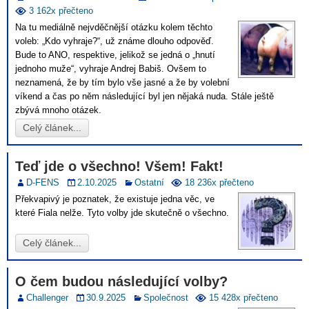
3 162x přečteno
Na tu mediálně nejvděčnější otázku kolem těchto
voleb: „Kdo vyhraje?“, už známe dlouho odpověď.
Bude to ANO, respektive, jelikož se jedná o „hnutí
jednoho muže“, vyhraje Andrej Babiš. Ovšem to
neznamená, že by tím bylo vše jasné a že by volební
víkend a čas po něm následující byl jen nějaká nuda. Stále ještě
zbývá mnoho otázek.
Celý článek...
Teď jde o všechno! Všem! Fakt!
D-FENS
2.10.2025
Ostatní
18 236x přečteno
Překvapivý je poznatek, že existuje jedna věc, ve
které Fiala nelže. Tyto volby jde skutečně o všechno.
Celý článek...
O čem budou následující volby?
Challenger
30.9.2025
Společnost
15 428x přečteno