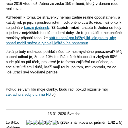
roce 2016 více než třetinu ze zisku 150 milionů, který v daném roce
realizovali.
Vzhledem k tomu, že stravenky nemají žádné reálné opodstatnění, a
každý rok je jejich prostřednictvím odkloněno cca 8x více, než o kolik
se jedná v
kauze jízdenek
.
72 čapích hnízd
, chcete-li. Jedná se tedy
o jeden z největších tunelů moderní doby. Je to jen další z nekonečné
množiny případů toho, že
stát tu není pro běžný lid, ale pro to, aby
bohatí mohli snáze a rychleji ještě více bohatnout
.
Jaká je tedy motivace politiků něco tak nesmyslného prosazovat? Můj
osobní odhad je, že tak 10% to dělá z čiré hlouposti a zbylých 90%
bude půl na půl těch, pro které je to forma zajištění na důchod, a
socialistů tělem i duší, kteří mají touhu po tom, mít kontrolu, za co
lidé utrácí své vydělané peníze.
Pokud se vám líbí moje články, budu rád, pokud rozšíříte moji
základnu sledujících na FB
:-)
16.01.2020 Švejdos
15 841x
(
236
x známkováno, průměr:
1,42
z 5)
přečteno