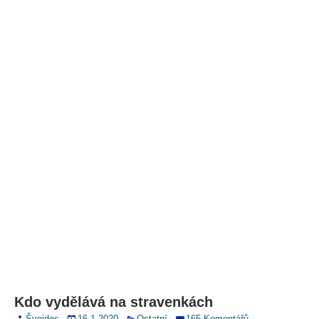
Kdo vydělává na stravenkách
Švejdos
16.1.2020
Ostatní
165 Komentářů