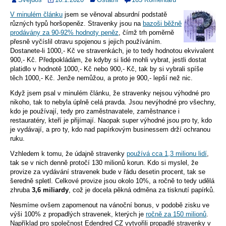
V minulém článku
jsem se věnoval absurdní podstatě
různých typů horšopeněz. Stravenky jsou na
bazoši běžně
prodávány za 90-92% hodnoty peněz
, čímž trh poměrně
přesně vyčíslil otravu spojenou s jejich používáním.
Dostanete-li 1000,- Kč ve stravenkách, je to tedy hodnotou ekvivalent
900,- Kč. Předpokládám, že kdyby si lidé mohli vybrat, jestli dostat
platidlo v hodnotě 1000,- Kč nebo 900,- Kč, tak by si vybrali spíše
těch 1000,- Kč. Jenže nemůžou, a proto je 900,- lepší než nic.
Když jsem psal v minulém článku, že stravenky nejsou výhodné pro
nikoho, tak to nebyla úplně celá pravda. Jsou nevýhodné pro všechny,
kdo je používají, tedy pro zaměstnavatele, zaměstnance i
restauratéry, kteří je přijímají. Naopak super výhodné jsou pro ty, kdo
je vydávají, a pro ty, kdo nad papírkovým businessem drží ochranou
ruku.
Vzhledem k tomu, že údajně stravenky
používá cca 1,3 milionu lidí
,
tak se v nich denně protočí 130 milionů korun. Kdo si myslel, že
provize za vydávání stravenek bude v řádu desetin procent, tak se
šeredně spletl. Celkové provize jsou okolo 10%, a ročně to tedy udělá
zhruba
3,6 miliardy
, což je docela pěkná odměna za tisknutí papírků.
Nesmíme ovšem zapomenout na vánoční bonus, v podobě zisku ve
výši 100% z propadlých stravenek, kterých je
ročně za 150 milionů
.
Například pro společnost Edendred CZ vytvořili propadlé stravenky v