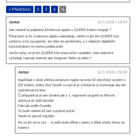
« Předchozí
1
2
3
4
Jantar
16.5.2026 v 19:54
Jak vlastně ta pojebaná ID/slevová appka s QUEER kódem funguje ?
Říkal jsem si že si takovou appku nainstaluju, ofotím si jen ten QUEER kód,
vytisknu si ho na papírek, ten dám do peněženky, a s nějakým digitálnîm
koncentrákem mi mohou políbit prdel.
Jenže ouha, on je ten QUEER kód snad tuším variabilní, nebo dokonce
vyžaduje zapnutý internet aby fungoval. Nebo se pletu ?
Jantar
16.5.2026 v 20:00
Například v okolí většina posiloven najela na tento ID vězeňský systém s
QR kódem, jediný živý člověk co tam je je vořežprut co kontroluje aby lidi
nepřelézali turniket.
Či případně je je tam turniket jak v 1. nápravné skupině na Mírově,
odshora až dolů šprušle.
Fakt jak podle Orwella.
To bude radosti až tam vypukne požár.
Hasiči to zjevně maj fpiči.
Asi se jim na to vys… a radši budu běhat v parku a dělat shyby doma na
koberci.