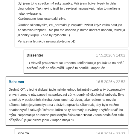
Byl jsem toho svedkem 4 roky zpatky. Valil jsem bulvy, typek to delal
dlouhodobe. Tak nevim, jestli to ti revizori nepouzivaji, nebo to mel jeste
nejak vylepsene.
Kazdopadne jsou jeste dalsi triky.
Osobne si nemyslim, ze „normalni je zaplatit“, zvlast kdyz velka cast jde
ze statniho rozpoctu. Ale pro me osobne je nutne dodrzet dohodu, takze ja
jizdenky kupuji. Za to by bylo fetu :-)
Penize na fet nikdy nejsou zbytecne :-D
Dissenter
17.5.2026 v 14:02
:-) Hlavně prokazovat se kradenou občankou je poukázka na delší
zdržení, než se vše ověří. Úplně to nemůžu doporučit.
Behemot
16.5.2026 v 22:53
Drobný OT: v jedné diskusi tudle nekdo jednou brilantně rozebral ty buzerantský
emysní zóny v návaznosti na parkovací zóny, poměrně dlouhej příspěvek. Bylo
to nekdy v posledních zhruba dvou letech až dvou, jako reakce na novelu
zákona, kde pjetydemolyca na zakázku upravila zákon tak, aby bylo možno
snadno využít stávající infrastruktůru na ty barevný kurvárny k výběru dalšího
mýta. Nepamatuje se nekdo pod kterým článkem? Hledat v tech desítkách tisíc
příspěvků je jak hledat jehlu v kopce hnoja :D
KPL70
16.5.2026 v 23:37