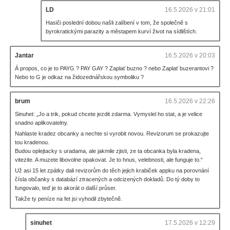
LD
16.5.2026 v 21:01
Hasiči poslední dobou našli zalíbení v tom, že společně s
byrokratickými parazity a městapem kurví život na sídlištích.
Jantar
16.5.2026 v 20:03
Á propos, co je to PAYG ? PAY GAY ? Zaplať buzno ? nebo Zaplať buzerantovi ?
Nebo to G je odkaz na židozednářskou symboliku ?
brum
16.5.2026 v 22:26
Sinuhet: „Jo a trik, pokud chcete jezdit zdarma. Vymyslel ho stat, a je velice
snadno aplikovatelny.
Nahlaste kradez obcanky a nechte si vyrobit novou. Revizorum se prokazujte
tou kradenou.
Budou oplejtacky s uradama, ale jakmile zjisti, ze ta obcanka byla kradena,
vitezite. A muzete libovolne opakovat. Je to hnus, velebnosti, ale funguje to.“
Už asi 15 let zpátky dali revizorům do těch jejich krabiček appku na porovnání
čísla občanky s databází ztracených a odcizených dokladů. Do tý doby to
fungovalo, teď je to akorát o další průser.
Takže ty peníze na fet jsi vyhodil zbytečně.
sinuhet
17.5.2026 v 12:29