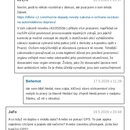
Nevím, jestli to někdo rozebíral v diskusi, ale psal jsem o tom tehdá
článek:
https://dfens-cz.com/mozne-dopady-novely-zakona-o-ochrane-ovzdusi-
na-automobilovou-dopravu/
V tom zákoně novelou (42/2025Sb.) přibylo více prasáren, například se
rozšířil výčet povinností provozovatele tepelných zdrojů, pro jejichž
kontrolu je možné vstoupit do obydlí, o dodržování obcí vyhlášeného
zákazu spalovat vybraná tuhá paliva (uhlí s deriváty a kupodivu opět v
Praze). Ovšem nejvýživnější je důvodová zpráva k té novele. Tehdější
zákonodárci považovali za zcela legitimní důvod pro posílení pravomocí
orgánu veřejné moci nebo odstranění jeho povinnosti skutečnost, že
dosavadní stav orgán omezuje. Žvásty, jako že dosavadní úprava není
dost ambiciózní nebo že je třeba účiněji vymáhat, jsou tam samozřejmostí.
Behemot
17.5.2026 v 11:28
tak sem blbě hledal, mea culpa, klíčový slovo nízkoemisní zóny
nebylo to pravý (a hlavně hledání tay zřejmě hledá jenom v nadpisu
článku, už né v obsahu)
JaFo
19.5.2026 v 20:48
A co když mi dojdou v mobilu data? A nebo se pokazí GPS. To pak appka
najednou chcípne a pojedu dál načerno? A nebo zavedou přestupek, jízda bez
funkční GPS?