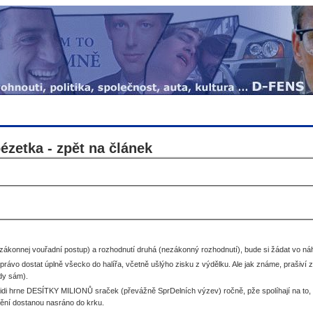
ézetka - zpět na článek
nezákonnej vouřadní postup) a rozhodnutí druhá (nezákonný rozhodnutí), bude si žádat vo n
ávo dostat úplně všecko do halířa, včetně ušlýho zisku z výdělku. Ale jak známe, prašiví 
dy sám).
idi hrne DESÍTKY MILIONŮ sraček (převážně SprDelních výzev) ročně, pže spolíhají na to, že
nění dostanou nasráno do krku.