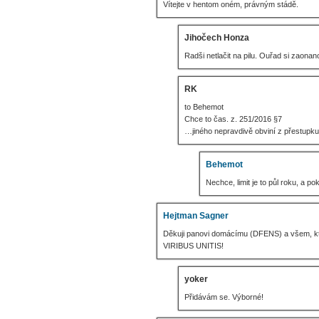
Vítejte v hentom oném, právným stádě.
Jihočech Honza
Radši netlačit na pilu. Ouřad si zaon
RK
to Behemot
Chce to čas. z. 251/2016 §7
…jiného nepravdivě obviní z přestupku
Behemot
Nechce, limit je to půl roku, a p
Hejtman Sagner
Děkuji panovi domácímu (DFENS) a všem, kte
VIRIBUS UNITIS!
yoker
Přidávám se. Výborné!