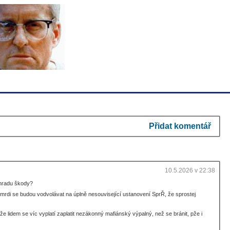
Přidat komentář
10.5.2026 v 22:38
áhradu škody?
zmrdi se budou vodvolávat na úplně nesouvisející ustanovení SprŘ, že sprostej
 lidem se víc vyplatí zaplatit nezákonný mafiánský výpalný, než se bránit, pže i