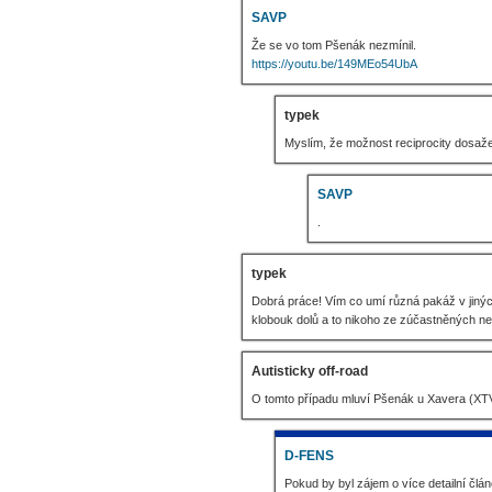
SAVP
Že se vo tom Pšenák nezmínil.
https://youtu.be/149MEo54UbA
typek
Myslím, že možnost reciprocity dosažen
SAVP
.
typek
Dobrá práce! Vím co umí různá pakáž v jinýc
klobouk dolů a to nikoho ze zúčastněných
Autisticky off-road
O tomto případu mluví Pšenák u Xavera (XTV),
D-FENS
Pokud by byl zájem o více detailní člá