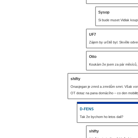
Sysop
Si bude muset Vidlak koupi
UF7
Zájem by určitě byl. Skvěle odv
Otto
Koukám že jsem za pár měsíců, c
shifty
Onasjegan je zmrd a zmrdům smrt. Však von
OT dotaz na pana domácího – co den mobilit
D-FENS
Tak že bychom ho letos dali?
shifty