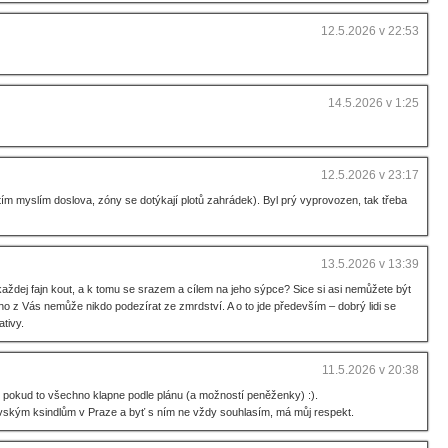
12.5.2026 v 22:53
14.5.2026 v 1:25
12.5.2026 v 23:17
m myslím doslova, zóny se dotýkají plotů zahrádek). Byl prý vyprovozen, tak třeba
13.5.2026 v 13:39
každej fajn kout, a k tomu se srazem a cílem na jeho sýpce? Sice si asi nemůžete být
noho z Vás nemůže nikdo podezírat ze zmrdství. A o to jde především – dobrý lidi se
tivy.
11.5.2026 v 20:38
 pokud to všechno klapne podle plánu (a možností peněženky) :).
ialovským ksindlům v Praze a byť s ním ne vždy souhlasím, má můj respekt.