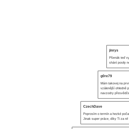
jinrys
Pšenák teď vy
shání posily n
g0re79
Mám takovej na první
vzálenější ohledně p
navzodry přesvědčen
CzechDave
Poprosím o termín a hezké počas
Jinak super práce, díky Ti za ni