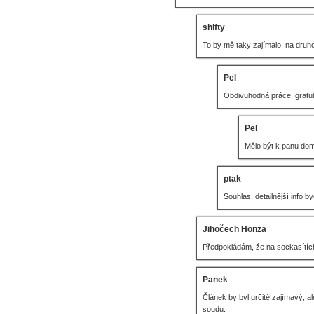
shifty
To by mě taky zajímalo, na druhou
Pel
Obdivuhodná práce, gratul
Pel
Mělo být k panu d
ptak
Souhlas, detailnější info 
Jihočech Honza
Předpokládám, že na sockasítích 
Panek
Článek by byl určitě zajímavý, a
soudu.