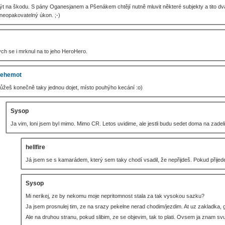
t na škodu. S pány Oganesjanem a Pšenákem chtějí nutně mluvit některé subjekty a tito dva
neopakovatelný úkon. ;-)
ych se i mrknul na to jeho HeroHero.
ehemot
ůžeš konečně taky jednou dojet, místo pouhýho kecání :o)
Sysop
Ja vim, loni jsem byl mimo. Mimo CR. Letos uvidime, ale jestli budu sedet doma na zadeli
hellfire
Já jsem se s kamarádem, který sem taky chodí vsadil, že nepřijdeš. Pokud přije
Sysop
Mi nerikej, ze by nekomu moje nepritomnost stala za tak vysokou sazku?
Ja jsem prosnulej tim, ze na srazy pekelne nerad chodim/jezdim. At uz zakladka, g
Ale na druhou stranu, pokud slibim, ze se objevim, tak to plati. Ovsem ja znam sv