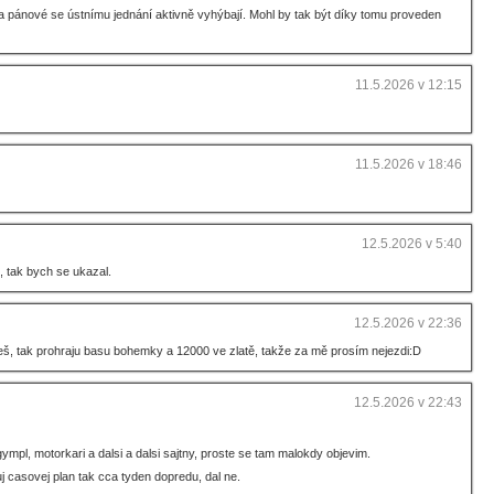
 pánové se ústnímu jednání aktivně vyhýbají. Mohl by tak být díky tomu proveden
11.5.2026 v 12:15
11.5.2026 v 18:46
12.5.2026 v 5:40
, tak bych se ukazal.
12.5.2026 v 22:36
deš, tak prohraju basu bohemky a 12000 ve zlatě, takže za mě prosím nejezdi:D
12.5.2026 v 22:43
ympl, motorkari a dalsi a dalsi sajtny, proste se tam malokdy objevim.
uj casovej plan tak cca tyden dopredu, dal ne.