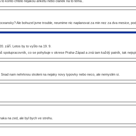
to konto chtělo nějakou anketu nebo článek na to téma..
resoceansky? Ale bohuzel jsme trouble, neumime nic naplanovat za min nez za dva mesice, 
0. září. Letos by to vyšlo na 19. 9.
áš spolupracovník, co se pohybuje v okrese Praha-Západ a zná tam každý patník, tak nejsp
r. Snad nam nehrknou skoleni na nejaky novy typovky nebo neco, ale nemyslim si.
aka na zed, ale byl bych ve strehu.