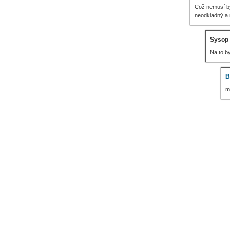
Což nemusí bý
neodkladný a 
Sysop
Na to b
B
m