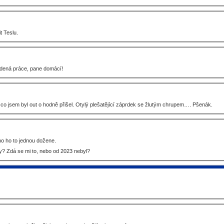
t Teslu.
edená práce, pane domácí!
o jsem byl out o hodně přišel. Otylý plešatějící záprdek se žlutým chrupem…. Pšenák.
o ho to jednou dožene.
y? Zdá se mi to, nebo od 2023 nebyl?