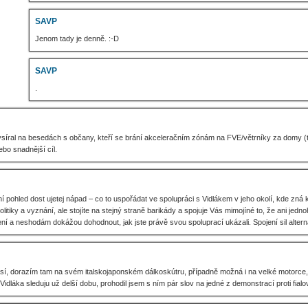
SAVP
Jenom tady je denně. :-D
SAVP
.
síral na besedách s občany, kteří se brání akceleračním zónám na FVE/větrníky za domy (tí
ebo snadnější cíl.
 pohled dost ujetej nápad – co to uspořádat ve spolupráci s Vidlákem v jeho okolí, kde zná 
olitiky a vyznání, ale stojíte na stejný straně barikády a spojuje Vás mimojíné to, že ani jed
í a neshodám dokážou dohodnout, jak jste právě svou spoluprací ukázali. Spojení sil alterna
í, dorazím tam na svém italskojaponském dálkoskútru, případně možná i na velké motorce,
! Vidláka sleduju už delší dobu, prohodil jsem s ním pár slov na jedné z demonstrací proti f