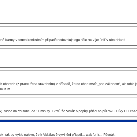
é karmy v tomto konkrétním případě nedovoluje egu dále rozvíjet úsilí v této oblasti…
h oborech (z praxe třeba stavebním) v případě, že se chce mstít „pod zákonem“, ale tohle 
 nemusím…
 video na Youtube, od 11.minuty. Tvrdí, že Vidlák o papíry přišel na půl roku. Díky D-Fenso
nek, tak by vyšlo najevo, že k Vidlákově vyvinění přispěl… wait for it… Pšenák.