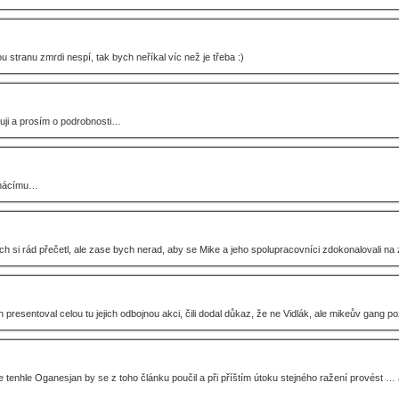
 stranu zmrdi nespí, tak bych neříkal víc než je třeba :)
uji a prosím o podrobnosti…
omácímu…
bych si rád přečetl, ale zase bych nerad, aby se Mike a jeho spolupracovníci zdokonalovali n
presentoval celou tu jejich odbojnou akci, čili dodal důkaz, že ne Vidlák, ale mikeův gang 
le tenhle Oganesjan by se z toho článku poučil a při příštím útoku stejného ražení provést