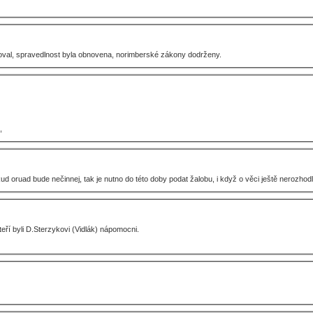
anoval, spravedlnost byla obnovena, norimberské zákony dodrženy.
,
okud oruad bude nečinnej, tak je nutno do této doby podat žalobu, i když o věci ještě nerozhod
ří byli D.Sterzykovi (Vidlák) nápomocni.