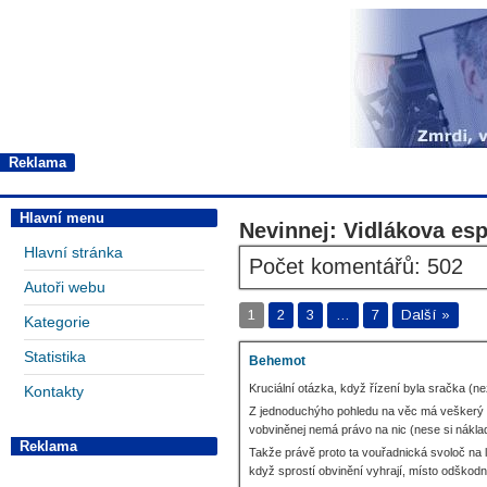
Reklama
Hlavní menu
Nevinnej: Vidlákova esp
Hlavní stránka
Počet komentářů: 502
Autoři webu
1
2
3
…
7
Další »
Kategorie
Statistika
Behemot
Kruciální otázka, když řízení byla sračka (
Kontakty
Z jednoduchýho pohledu na věc má veškerý pr
vobviněnej nemá právo na nic (nese si nákla
Reklama
Takže právě proto ta vouřadnická svoloč na l
když sprostí obvinění vyhrají, místo odškod