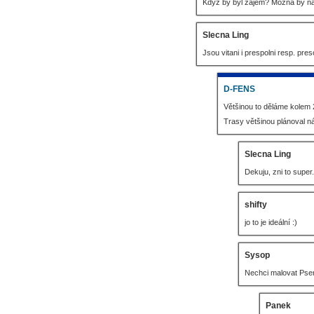
Když by byl zájem? Možná by na 
Slecna Ling
Jsou vitani i prespolni resp. p
D-FENS
Většinou to děláme kolem 2
Trasy většinou plánoval n
Slecna Ling
Dekuju, zni to supe
shifty
jo to je ideální :)
Sysop
Nechci malovat Psen
Panek