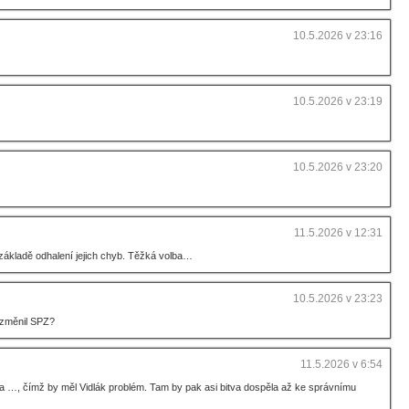
10.5.2026 v 23:16
10.5.2026 v 23:19
10.5.2026 v 23:20
11.5.2026 v 12:31
a základě odhalení jejich chyb. Těžká volba…
10.5.2026 v 23:23
pozměnil SPZ?
11.5.2026 v 6:54
 … a …, čímž by měl Vidlák problém. Tam by pak asi bitva dospěla až ke správnímu