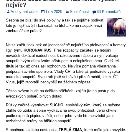
nejvíc?
Anonymní autor
17.5.2020
Společnost
63 Komentářů
Sezóna se blíží do své poloviny a tak se pojďme podívat,
kdo je nejžhavější kandidát na titul a komu naopak hrozí
záchranářské práce?
Nelze začít jinak než od jednoznačně největšího překvapení a komety
ligy, týmu
KORONAVIRUS
. Přes rozpačitý začátek se letošní
nováček dokázal nadechnout k raketovému náporu a nyní válcuje
soupeře svým ofenzívním přístupem a celoplošnou hrou. O držiteli
titulu je tak už dnes asi rozhodnuto. Nejvíce pomáhá všestranná
podpora hlavního sponzora, Vlády ČR, a také až podezřele vysoká
marodka soupeřů. Svou roli jistě sehrává i přízeň médií, zejm. ČT
Virus, jejíž reportéři nechybějí na žádném zápase.
Těsno ovšem bude na dalších příčkách, zajišťujících postup do
evropských pohárů plných dotací.
Růžky začíná vystrkovat
SUCHO
, spolehlivý tým, který se nežene
zbrkle do útoku a spíše vyčkává na svou příležitost. Jeho chvíle
podle expertů přijdou v létě, neboť jeho tvrdé hře nesvědčí jarní
rozbahněné terény na hřištích soupeřů.
S opačnou taktikou nastoupila
TEPLÁ ZIMA
, která měla jako obvykle