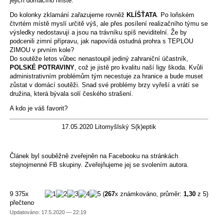
jejich domácího hřiště.
Do kolonky zklamání zařazujeme rovněž
KLÍŠŤATA
. Po loňském
čtvrtém místě myslí určitě výš, ale přes posílení realizačního týmu se
výsledky nedostavují a jsou na trávníku spíš neviditelní. Že by
podcenili zimní přípravu, jak napovídá ostudná prohra s TEPLOU
ZIMOU v prvním kole?
Do soutěže letos vůbec nenastoupil jediný zahraniční účastník,
POLSKÉ POTRAVINY
, což je jistě pro kvalitu naší ligy škoda. Kvůli
administrativním problémům tým necestuje za hranice a bude muset
zůstat v domácí soutěži. Snad své problémy brzy vyřeší a vrátí se
družina, která bývala solí českého strašení.
A kdo je váš favorit?
17.05.2020 Litomyšlský S(k)eptik
Článek byl souběžně zveřejněn na Facebooku na stránkách
stejnojmenné FB skupiny. Zveřejňujeme jej se svolením autora.
9 375x
(
267
x známkováno, průměr:
1,30
z 5)
přečteno
Updatováno: 17.5.2020 — 22:19