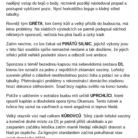
nadějný vstup do bojů o body, nicméně později následoval propad a
postupné vyklízení pozic. Nyní horkotěžko bojuje o klidný střed
tabulky.
Rovněž tým
GRÉTA
, loni černý kůň a velký příslib do budoucna, má
letos problémy. Na slabších výsledcích se patrně podepsal odchod
některých sponzorů, nečistá hra plná faulů a úzký kádr.
Zatím nevíme, co lze čekat od
PIRÁTŮ SILNIC
, jejichž výkony jsou
v této fázi soutěže spíše nemastné neslané a tak doufáme, že jejich
střelci ještě neřekli poslední slovo a odbrzdí své ambice.
Sponzora s téměř bezednou kapsou má sebevědomá sestava
D1
,
kterou lze označit za jedno z největších zklamání sezóny. Loňský
suverén přišel o zdánlivě neotřesitelnou pozici lídra a potácí se u dna
tabulky. Přetrvávající problémy s rekonstrukcí domácího stadionu
hrozí dokonce stěhováním. Snad brzy najdou světlo na konci tunelu.
Potíže s udržením v extralize budou mít určitě
UPRCHLÍCI
, které
opustil kapitán a dlouholetá opora týmu Okamura. Tento rutinér a
tvůrce hry usnul na vavřínech a nové angažmá si teprve hledá.
Velký otazník visí nad celkem
KŮROVCŮ
. Silný závěr loňské sezóny
a konečné druhé místo za D1 je patrně příliš ukolébalo a po
zaspaném začátku letoška zatím marně hledají někdejší dravost a
hlad po úspěchu. Za ligovým standardem začíná pokulhávat stav