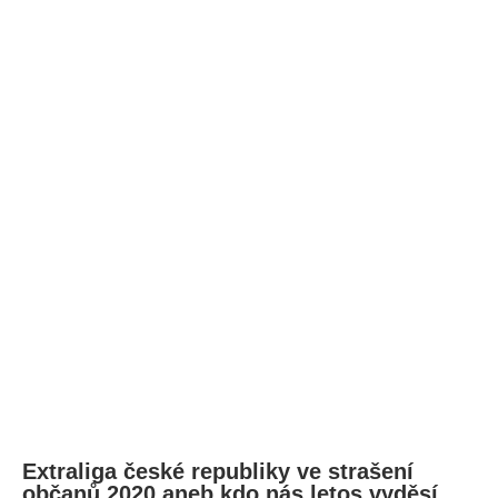
Extraliga české republiky ve strašení
občanů 2020 aneb kdo nás letos vyděsí