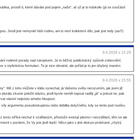
lina, prostě ti, které dáváte pod pojem „naše“, ať už je to kdokoliv (já se součástí
u. Jestli jste nemyslel Vaši rodinu, ani to není kolektivní dílo, pak jste tedy (asi?)
.
9.4.2026 v 15:29
iznání rodinné porady nad rukopisem. Je to běžný publicistický způsob zobecnění.
or o stylistickou formulaci. To je sice obratné, ale pořád je to jen úhybný manévr.
9.4.2026 v 15:55
 „my“. Mě z toho můžete v klidu vynechat, já Vašemu světu nerozumím, jak jsem již
 plurálu zkuste položit otázku, jestli byste neměl napsat raději „já“ a pokud ne, pak
vat vlastní nejistotu a/nebo hloupost.
í síly argumentu pseudoskupinou nebo debilita dotyčného, kdy se tento pod roušku
z textu stříká nechuť k vzdělaným, přestože existují pitomci i nevzdělaní, těm se ale
zit s pocitem, že Vy jste jistě lepší. Něco jako v jiné diskusi probírané „chytrý