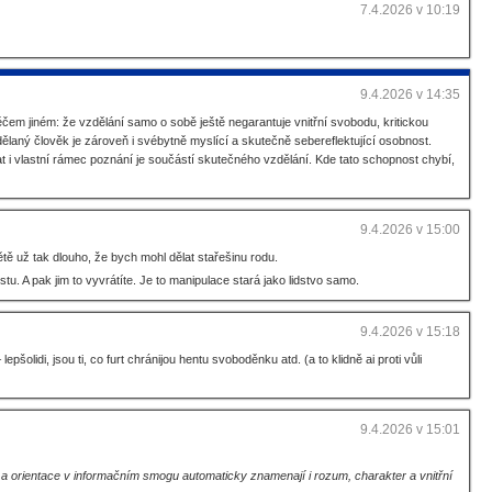
7.4.2026 v 10:19
9.4.2026 v 14:35
ěčem jiném: že vzdělání samo o sobě ještě negarantuje vnitřní svobodu, kritickou
ělaný člověk je zároveň i svébytně myslící a skutečně sebereflektující osobnost.
 i vlastní rámec poznání je součástí skutečného vzdělání. Kde tato schopnost chybí,
9.4.2026 v 15:00
tě už tak dlouho, že bych mohl dělat stařešinu rodu.
tu. A pak jim to vyvrátíte. Je to manipulace stará jako lidstvo samo.
9.4.2026 v 15:18
šolidi, jsou ti, co furt chránijou hentu svoboděnku atd. (a to klidně ai proti vůli
9.4.2026 v 15:01
 a orientace v informačním smogu automaticky znamenají i rozum, charakter a vnitřní