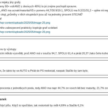
a nejaky jiny grafy.
zeny 60+ voli ANO z desivych 46%) to jsi zrejme pochopil spravne.
, ANO ma ucnak/maturita/VS v pomeru 44,7/30.9/19.1, SPOLU ma 9.2/21/31,2 – uplne mi nepr
e cituji „průměry v těch skupinách jsou až na jednotky procent STEJNÉ“
af
/wp-content/uploads/2025/05/image-25.png
lniho zabezpeceni prakticky kopiruje graf vzdelani
/wp-content/uploads/2025/05/image-26.png
sou ty výstupy.
sím někdo vysvětlit, proč ANO má v součtu 94,7, SPOLU 61,4 a piráti 20,3? Jako čeho koh
m, že takto by se AUTO a Piráti do PS nedostali, naopak Stačilo by tam bylo.
 procenta z jednotlivych poolu, tedy ANO ma napr 44.7% ze vsech lidi bez maturity, 21.7% 
anek
ždyť píšu. Když to spočítám, tak motoristé by měli 4,69% a Stačilo 6,1%