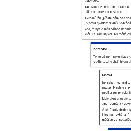
autonomii.“
Takovou iluzí netrpím, dokonce an
něčeho takového nevidím).
Tvrzení, že „píšete sám za sebe“
„A proto bychom si měli konečně
Ano, to byste měli, vůbec nechápu,
král, ti si rádi mykali. Nicméně 
heresiar
Tohle už není polemika s č
Udělat z toho „lež“ je dost
fatdwi
heresiar: ne, není t
napsal. Nepletu si t
nepište ani ten plur
Moje zkušenost je t
„my“ domáhá vysvětl
A ještě tedy drobnos
jaksi text vyhýbá. J
měšťan vs. nevzdělan