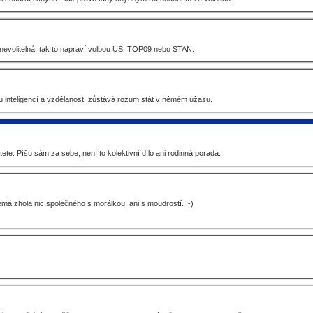
 nevolitelná, tak to napraví volbou US, TOP09 nebo STAN.
 inteligencí a vzdělaností zůstává rozum stát v němém úžasu.
tete. Píšu sám za sebe, není to kolektivní dílo ani rodinná porada.
emá zhola nic společného s morálkou, ani s moudrostí. ;-)