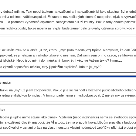
v debatě míjíme. Text nebyl útokem na vzdělání ani na vzdělané lidi jako skupinu. Byl o jed
nomii a odolnost vůči manipulaci. Existence nevzdělaných pitomců tuto pointu nijak nevyvrac
pu — o pitomosti vybavené diplomem, sebejistotou a iluzí imunity. Pokud tedy chcete polemiz
sem redakci poslal, takže možná až vyjde, bude záměr celé té úvahy čitelnější i pro ty, kdo v
: neustále mluvíte o jakési „iluzi“, kterou „my“ (kdo to teda je?) trpíme. Nemyslím, že další 
pakovat, že jí netrpím ani nikoho takového neznám. Dal jsem sem přímo citace, se kterým
až idiotské. Nebo jsou mými domněnkami i konkrétní věty ve Vašem textu? Hmm….
te zjevně nepostřehl otázku, tedy ji položím explicitně: kdo to je „my“?
eresiar
tázku na „my“ už jsem zodpověděl. Pokud jste se rozhodl z běžného publicistického zobecnění
a jednu stylistickou formulaci. V tom případě nemá smysl pokračovat. Z mé strany uzavřeno.
ter
debata je úplně mimo stejně jako článek. Vzdělání (nebo inteligence) nemá se svobodou sp
ntní a vzdělaný člověk má pocit, že VÍ a tudíž že má právo linkovat blbcům pravidla a budouc
 spočívající v uznání práva na vlastní cestu a vlastní hodnotové žebříčky přichází o dost poz