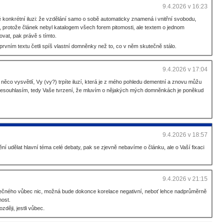
9.4.2026 v 16:23
né konkrétní iluzi: že vzdělání samo o sobě automaticky znamená i vnitřní svobodu,
í, protože článek nebyl katalogem všech forem pitomosti, ale textem o jednom
ovat, pak právě s tímto.
 prvním textu četli spíš vlastní domněnky než to, co v něm skutečně stálo.
9.4.2026 v 17:04
díl něco vysvětlí, Vy (vy?) trpíte iluzí, která je z mého pohledu dementní a znovu můžu
i nesouhlasím, tedy Vaše tvrzení, že mluvím o nějakých mých domněnkách je poněkud
9.4.2026 v 18:57
 udělat hlavní téma celé debaty, pak se zjevně nebavíme o článku, ale o Vaší fixaci
9.4.2026 v 21:15
olečného vůbec nic, možná bude dokonce korelace negativní, neboť lehce nadprůměrně
nost.
ději, jestli vůbec.