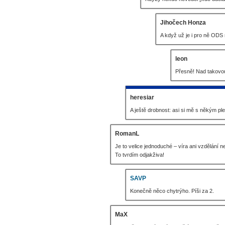
Jihočech Honza
A když už je i pro ně ODS
leon
Přesně! Nad takovou
heresiar
A ještě drobnost: asi si mě s někým ple
RomanL
Je to velice jednoduché – víra ani vzdělání n
To tvrdím odjakživa!
SAVP
Konečně něco chytrýho. Píši za 2.
MaX