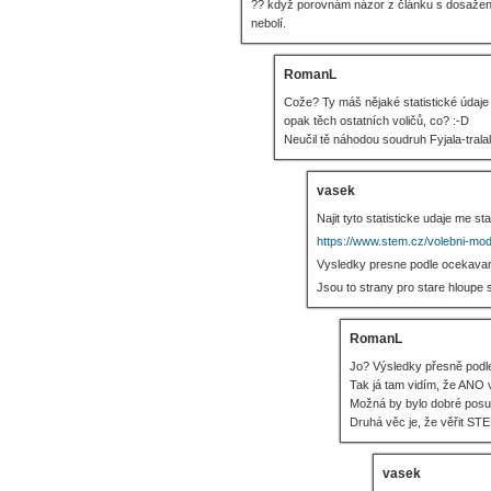
?? když porovnám názor z článku s dosaženým
nebolí.
RomanL
Cože? Ty máš nějaké statistické údaje 
opak těch ostatních voličů, co? :-D
Neučil tě náhodou soudruh Fyjala-trala
vasek
Najit tyto statisticke udaje me s
https://www.stem.cz/volebni-mode
Vysledky presne podle ocekavan
Jsou to strany pro stare hloupe s
RomanL
Jo? Výsledky přesně podl
Tak já tam vidím, že ANO 
Možná by bylo dobré pos
Druhá věc je, že věřit STEM
vasek