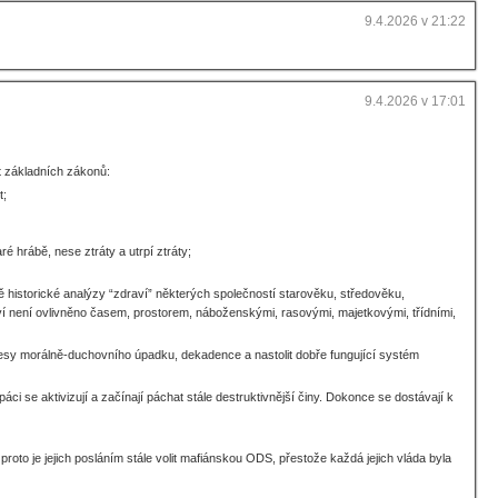
9.4.2026 v 21:22
9.4.2026 v 17:01
ět základních zákonů:
t;
 hrábě, nese ztráty a utrpí ztráty;
ě historické analýzy “zdraví” některých společností starověku, středověku,
ví není ovlivněno časem, prostorem, náboženskými, rasovými, majetkovými, třídními,
procesy morálně-duchovního úpadku, dekadence a nastolit dobře fungující systém
 se aktivizují a začínají páchat stále destruktivnější činy. Dokonce se dostávají k
a proto je jejich posláním stále volit mafiánskou ODS, přestože každá jejich vláda byla