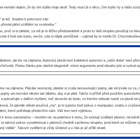
i nemám dojem, že by tím trpělo moje okolí. Tedy musí jít o něco, čím trpíte Vy a Vaše socbub
 je lež. Snadno k potvrzení zde:
 přestat plést vzdělání se svobodou.“
 proč si to pletete, za mě je to těžko představitelné a proto tu Vaši skupinu považuji za hloupo
chcete-li hrát tuto kartu, nevím, zda si nějak pomůžete – zajímat by to mohlo Dr. Chocholouška
lánkem, ale lov na zájmena. Autorský plurál není kolektivní autorství a „naše doba“ není př
 křečovité. Pointu článku jste obešel elegantně: místo argumentu proti obsahu jste si vybral sp
o lov na zájmena. Plácáte nesmysly, pletete si zcela nesouvisející pojmy, ale skrýváte se za
y pojmy ani neznám nikoho tak blbého, aby si je pletl. Takže si příště před použitím autorského
ál a pokračujte v dalším myšlení, než dorazíte do bodu, ve kterém nebude nutné za plurál skrý
aková, že jakmile někdo používá „my“, je to typicky buď pokus o manipulaci, snahu o zvýšen
ení, které potřebuje především sám. Váš text není výjimkou.
t k textu samotnému – nevidím nic na polemice k tomu, že existují vzdělaní pitomci, nicméně 
e to takový pokus vyselektovat z pitomců vhodně zacílenou skupinu, proti které se můžete vyme
ý vidlák“. Takové vydělení je vždy účelové a u Vás je až příliš okaté.