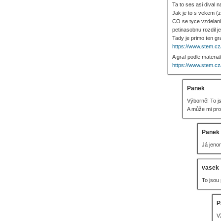
Ta to ses asi dival n
Jak je to s vekem (
CO se tyce vzdelani
petinasobnu rozdil j
Tady je primo ten gr
https://www.stem.cz
A graf podle materia
https://www.stem.cz
Panek
Výborně! To j
A může mi pro
Panek
Já jeno
vasek
To jsou
P
V