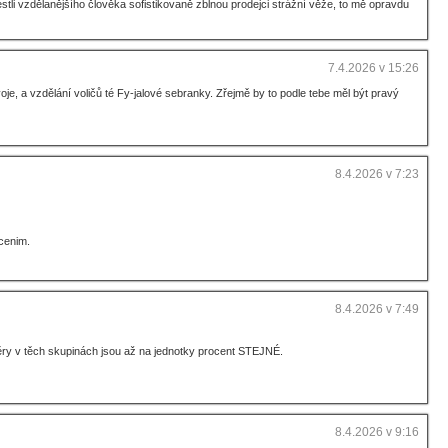
tli vzdělanějšího člověka sofistikovaně zblnou prodejci strážní věže, to mě opravdu
7.4.2026 v 15:26
je, a vzdělání voličů té Fy-jalové sebranky. Zřejmě by to podle tebe měl být pravý
8.4.2026 v 7:23
cenim.
8.4.2026 v 7:49
měry v těch skupinách jsou až na jednotky procent STEJNÉ.
8.4.2026 v 9:16