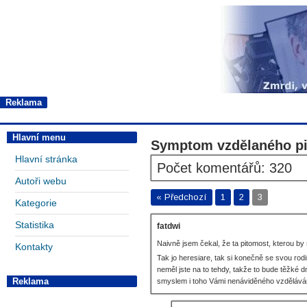
Reklama
Hlavní menu
Symptom vzdělaného pit
Hlavní stránka
Počet komentářů: 320
Autoři webu
« Předchozí
1
2
3
Kategorie
Statistika
fatdwi
Naivně jsem čekal, že ta pitomost, kterou by 
Kontakty
Tak jo heresiare, tak si konečně se svou rod
neměl jste na to tehdy, takže to bude těžké 
Reklama
smyslem i toho Vámi nenáviděného vzdělávání,