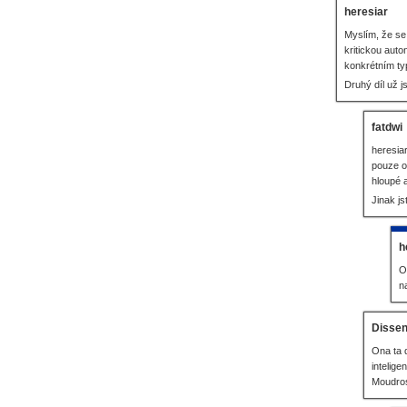
heresiar
Myslím, že se 
kritickou auto
konkrétním ty
Druhý díl už j
fatdwi
heresiar
pouze o
hloupé 
Jinak js
h
O
n
Dissen
Ona ta 
intelige
Moudrost