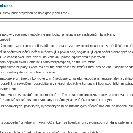
ehemot
a, slepý kuře projednou našlo aspoň jedno zrno?
že takový vzdělanec nepodlehne manipulaci a nestane se zaslepeným fanatikem.
ouposti:
ý historik Carlo Cipolla nečekaně dílo “Základní zákony lidské hlouposti”. Stručně řečeno p
ětším počtem hlupáků, než si uvědomují. A pokud ano, bagatelizují jejich počet a nebezpečnos
 ve vašem okolí, bez ohledu na vzdělání, původ, společenské postavení;
ým nějakou škodu, aniž by z toho měl prospěch, často utrpí ztrátu;
působené hlupáky, i když má smutné zkušenosti ze styků s nimi; čas od času šlápne na staré
než bandita jednající se zlým úmyslem.
 těmto závěrům (někdy kontroverzním) nedospěl z rozletu nespoutané fantazie, ale na základ
dospěl k přesvědčení: počet bláznů ve všech dobách je konstantní hodnotou; jejich množst
 proměnnými.
nost vedou vynikající a inteligentní lidé, kteří jsou schopni mobilizovat elity a eliminovat 
 Členové společnosti nedovolí, aby hlupáci byli aktivní, škodili sobě i druhým.
ekonomických, politických, dynastických nebo historických důvodů dostane do úpadku, hlupáci
„zodpovědní“ „inteligentní“ voliči ODS, kteří se holedbají tím že oni jsou ti chytří a vzdělaní 
i soudruzi chybu“, tak právě tady chybným rozhodnutím ve volbách.