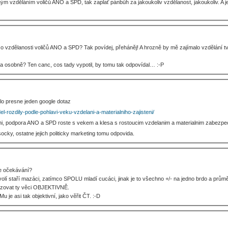
 vzděláním voličů ANO a SPD, tak zaplať pánbůh za jakoukoliv vzdělanost, jakoukoliv. A jes
o vzdělanosti voličů ANO a SPD? Tak povídej, přeháněj! A hrozně by mě zajímalo vzdělání tvo
la osobně? Ten canc, cos tady vypotil, by tomu tak odpovídal… :-P
talo presne jeden google dotaz
l-rozdily-podle-pohlavi-veku-vzdelani-a-materialniho-zajisteni/
i, podpora ANO a SPD roste s vekem a klesa s rostoucim vzdelanim a materialnim zabezpe
ocky, ostatne jejich politicky marketing tomu odpovida.
e očekávání?
volí staří mazáci, zatímco SPOLU mladí cucáci, jinak je to všechno +/- na jedno brdo a prů
uzovat ty věci OBJEKTIVNĚ.
u je asi tak objektivní, jako věřit ČT. :-D