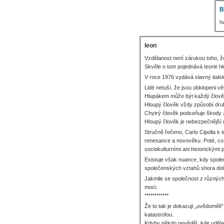
B
h
leon
Vzdělanost není zárukou toho, 
Skvěle o tom pojednává teorie hl
V roce 1976 vydává slavný italsk
Lidé netuší, že jsou obklopeni v
Hlupákem může být každý člověk
Hloupý člověk vždy způsobí druh
Chytrý člověk podceňuje škody z
Hloupý člověk je nebezpečnější 
Stručně řečeno, Carlo Cipolla k
renesance a novověku. Poté, co 
sociokulturními ani historickými
Existuje však nuance, kdy společ
společenských vztahů shora dolů.
Jakmile se společnost z různých 
moci.
************
Že to tak je dokazuji „uvědomělí“ 
katastrofou.
Kdyby někdo nevěděl „kde udělal