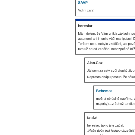
SAVP
Vidím za 2.
heresiar
Mám dojem, že Vám unikla základní poin
autonomii ani imunitu vůči manipulaci.
Terčem textu nebylo vzdělání, ale pov
tam už se od vzdělání nebezpečně blíží
Alan.Cox
Já jsem za celý svůj dlouhý živo
Naprosto chápu postup, že někomu 
Behemot
možná né úplně napřímo, ale
majority)…z čehož tendle 
fatdwi
heresiar: takto jste začal:
„Naše doba trpí jednou obzvlášť