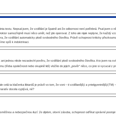
ta textu. Nepsal jsem, že vzdělání je špatně ani že odbornost není potřebná. Psal jsem o n
 Doktor samozřejmě musí něco umět, než jde operovat. Z toho ale nijak neplyne, že každý vzd
ěra, že vzdělání automaticky plodí svobodného člověka. Právě schopnost kriticky přezkoumat
me spíš k indoktrinaci.
t ani jednou nikde nezaslechl pověru, že vzdělání plodí svobodného člověka. A to jsem na svě
(třeba společnosti nebo skupině lidí) vložíte do jejich „pověr“ něco, co jste si vycucal z prs
 celá ta klačenka libtardů je právě vo tom, že voni – ti vzdělanějšý a yntelgyentnějšý(TM) – lep
naratív docela vyplývá, né?
 směšnou a nebezpečnou iluzí: že diplom, slovní zásoba, schopnost odříkat správné postoje