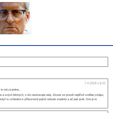
7.4.2026 v 8:31
no to má za jedna…
e a svých blízkých, s tím neotravujte tady. Zkuste se prostě nejdřívě vzdělat (chápu,
i když to vzhledem k příbuznosti pojmů nebude snadné) a až pak psát. Ono je to