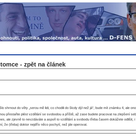
omce - zpět na článek
šlo shrnout do věty „serou mě lidi, co chodili do školy dýl než já“, bude mít známku 4, ale o
inou přestaňte plést vzdělání se svobodou a příště, až zase budete pracovat na zlepšení seb
dnes, ale zjevně to nevzdáváte a aspoň to vzdělání a svobodu třeba časem dokážete odlišit, 
 že (třeba) doktor nejdřív něco pochytí, než jde operovat.