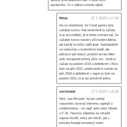
pozitivního. To s válkou zmizelo úplně.
Nitus
27.7.2025 v 17:34
Asi se shodneme, že Covid games byly
začátek konce. Kde konkrétně to začalo,
to je asi vedlejší, já to třeba vnímám tak, že
začátek konce nastal s příchodem Aliena,
ale každý to může vidět jinak. Každopádně
se nebavíme o konkrétním bodě, ale
pěkných pár letech, protože ani ten Alien
tady nezapustil kořeny přes noc. Jestli to
začalo na podzim 2019 a definitivně v řiti to
bylo na jaře 2022, anebo jestli to začalo na
jaře 2020 a definitivně v hajzlu to bylo na
podzim 2021, to je asi poměrně jedno.
servisdok
27.7.2025 v 18:30
Nick „Jan Mrcasik“ byl jen ubohý
copywriter, luxovač internetu, tapetář a
exhibicionista – viz např. jeho starý článek
o F-35. Takovou slátaninu se odvážil
napsat člověk, který ani netuší, jak v
principu funguje proudový motor.