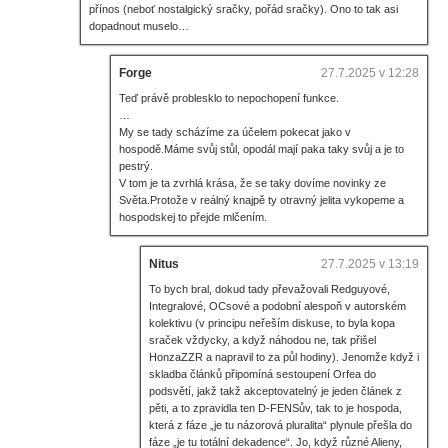
přínos (neboť nostalgický sračky, pořád sračky). Ono to tak asi
dopadnout muselo…
Forge
27.7.2025 v 12:28
Teď právě problesklo to nepochopení funkce.
…
My se tady scházíme za účelem pokecat jako v
hospodě.Máme svůj stůl, opodál mají paka taky svůj a je to
pestrý.
V tom je ta zvrhlá krása, že se taky dovíme novinky ze
Světa.Protože v reálný knajpě ty otravný jelita vykopeme a
hospodskej to přejde mlčením.
Nitus
27.7.2025 v 13:19
To bych bral, dokud tady převažovali Redguyové,
Integralové, OCsové a podobní alespoň v autorském
kolektivu (v principu neřeším diskuse, to byla kopa
sraček vždycky, a když náhodou ne, tak přišel
HonzaZZR a napravil to za půl hodiny). Jenomže když i
skladba článků připomíná sestoupení Orfea do
podsvětí, jakž takž akceptovatelný je jeden článek z
pěti, a to zpravidla ten D-FENSův, tak to je hospoda,
která z fáze „je tu názorová pluralita“ plynule přešla do
fáze „je tu totální dekadence“. Jo, když různé Alieny,