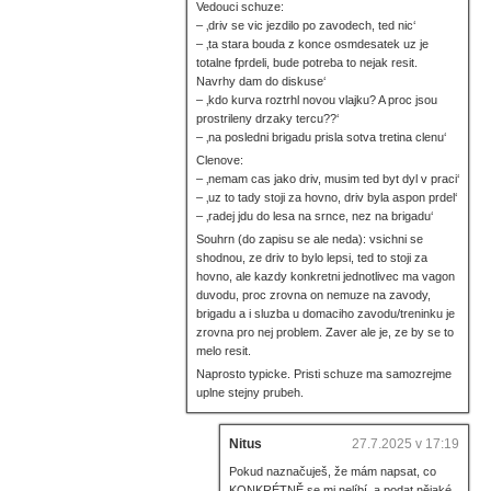
Vedouci schuze:
– ‚driv se vic jezdilo po zavodech, ted nic‘
– ‚ta stara bouda z konce osmdesatek uz je
totalne fprdeli, bude potreba to nejak resit.
Navrhy dam do diskuse‘
– ‚kdo kurva roztrhl novou vlajku? A proc jsou
prostrileny drzaky tercu??‘
– ‚na posledni brigadu prisla sotva tretina clenu‘
Clenove:
– ‚nemam cas jako driv, musim ted byt dyl v praci‘
– ‚uz to tady stoji za hovno, driv byla aspon prdel‘
– ‚radej jdu do lesa na srnce, nez na brigadu‘
Souhrn (do zapisu se ale neda): vsichni se
shodnou, ze driv to bylo lepsi, ted to stoji za
hovno, ale kazdy konkretni jednotlivec ma vagon
duvodu, proc zrovna on nemuze na zavody,
brigadu a i sluzba u domaciho zavodu/treninku je
zrovna pro nej problem. Zaver ale je, ze by se to
melo resit.
Naprosto typicke. Pristi schuze ma samozrejme
uplne stejny prubeh.
Nitus
27.7.2025 v 17:19
Pokud naznačuješ, že mám napsat, co
KONKRÉTNĚ se mi nelíbí, a podat nějaké