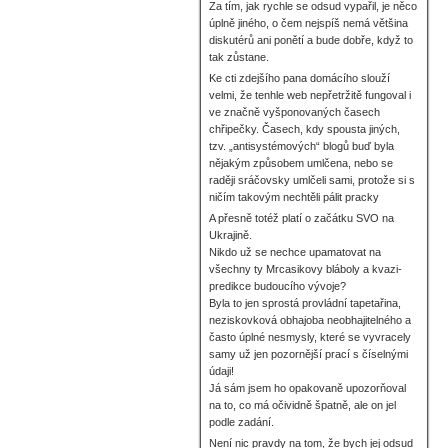
Za tím, jak rychle se odsud vypařil, je něco
úplně jiného, o čem nejspíš nemá většina
diskutérů ani ponětí a bude dobře, když to
tak zůstane.
Ke cti zdejšího pana domácího slouží
velmi, že tenhle web nepřetržitě fungoval i
ve značně vyšponovaných časech
chřipečky. Časech, kdy spousta jiných,
tzv. „antisystémových“ blogů buď byla
nějakým způsobem umlčena, nebo se
raději sráčovsky umlčeli sami, protože si s
ničím takovým nechtěli pálit pracky
A přesně totéž platí o začátku SVO na
Ukrajině.
Nikdo už se nechce upamatovat na
všechny ty Mrcasikovy bláboly a kvazi-
predikce budoucího vývoje?
Byla to jen sprostá provládní tapetařina,
neziskovková obhajoba neobhajitelného a
často úplné nesmysly, které se vyvracely
samy už jen pozornější prací s číselnými
údaji!
Já sám jsem ho opakovaně upozorňoval
na to, co má očividně špatně, ale on jel
podle zadání.
Není nic pravdy na tom, že bych jej odsud