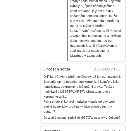
kdybys radši zůstal zticha. Tajemné
bláboly o „úplně něčem jiném“ si
nech pro sebe, já jsem s ním v
občasném kontaktu i dnes, takže
buď v klidu, vím co píšu a proč, na
rozdíl od tvýho debilního
fantazírování. Klaň se radši Putinovi
a vzpomínej na melouchy a skvělou
dobu minulýho socíku, tos byl
(naposled) král. S kádrovákem si
zajdi na pivo a nadávejte na
Ukrajince v Lexusech.
Jihočech Honza
27.7.2025 v 13:35
D-F byl vždycky silně menšinový, už jen sympatiemi k
libertariánství a posměchem korporátní kultuře s jejich
týmbildingy, pavrpojnty a leštěnými prdy… Totéž s
multi-kulti a LGBTBFLMPSFV šílenstvím, dtto s
koronahysterií…
Pak se nabízí kontrolní otázka – bude takový web
stejně hystericky protiruský jako skoro všechny
ostatní?
Jo a jaké existují redpill či MGTOW stránky v češtině?