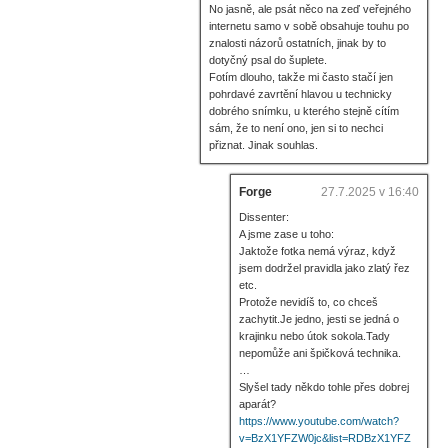
No jasně, ale psát něco na zeď veřejného
internetu samo v sobě obsahuje touhu po
znalosti názorů ostatních, jinak by to
dotyčný psal do šuplete.
Fotím dlouho, takže mi často stačí jen
pohrdavé zavrtění hlavou u technicky
dobrého snímku, u kterého stejně cítím
sám, že to není ono, jen si to nechci
přiznat. Jinak souhlas.
Forge
27.7.2025 v 16:40
Dissenter:
A jsme zase u toho:
Jaktože fotka nemá výraz, když
jsem dodržel pravidla jako zlatý řez
etc.
Protože nevidíš to, co chceš
zachytit.Je jedno, jesti se jedná o
krajinku nebo útok sokola.Tady
nepomůže ani špičková technika.
…
Slyšel tady někdo tohle přes dobrej
aparát?
https://www.youtube.com/watch?
v=BzX1YFZW0jc&list=RDBzX1YFZ