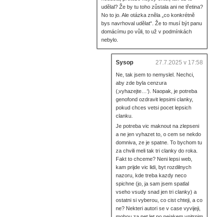
udělal? Že by tu toho zůstala ani ne třetina?
No to jo. Ale otázka zněla „co konkrétně
bys navrhoval udělat“. Že to musí být panu
domácímu po vůli, to už v podmínkách
nebylo.
Sysop
27.7.2025 v 17:58
Ne, tak jsem to nemyslel. Nechci,
aby zde byla cenzura
(‚vyhazejte…‘). Naopak, je potreba
genofond ozdravit lepsimi clanky,
pokud chces vetsi pocet lepsich
clanku.
Je potreba vic maknout na zlepseni
a ne jen vyhazet to, o cem se nekdo
domniva, ze je spatne. To bychom tu
za chvili meli tak tri clanky do roka.
Fakt to chceme? Neni lepsi web,
kam prijde vic lidi, byt rozdilnych
nazoru, kde treba kazdy neco
spichne (jo, ja sam jsem spatlal
vseho vsudy snad jen tri clanky) a
ostatni si vyberou, co cist chteji, a co
ne? Nekteri autori se v case vyvijeji,
mohou za pet let po nejakem vnitrnim