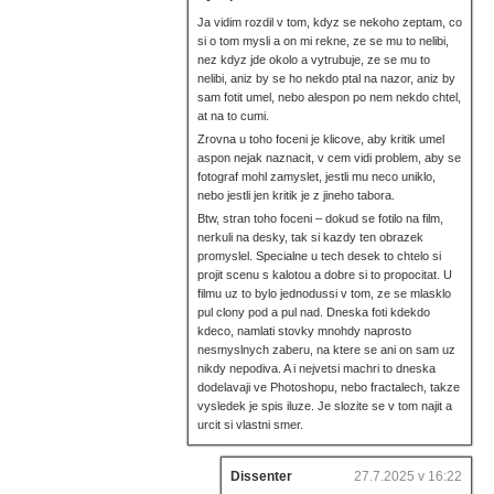
Ja vidim rozdil v tom, kdyz se nekoho zeptam, co
si o tom mysli a on mi rekne, ze se mu to nelibi,
nez kdyz jde okolo a vytrubuje, ze se mu to
nelibi, aniz by se ho nekdo ptal na nazor, aniz by
sam fotit umel, nebo alespon po nem nekdo chtel,
at na to cumi.
Zrovna u toho foceni je klicove, aby kritik umel
aspon nejak naznacit, v cem vidi problem, aby se
fotograf mohl zamyslet, jestli mu neco uniklo,
nebo jestli jen kritik je z jineho tabora.
Btw, stran toho foceni – dokud se fotilo na film,
nerkuli na desky, tak si kazdy ten obrazek
promyslel. Specialne u tech desek to chtelo si
projit scenu s kalotou a dobre si to propocitat. U
filmu uz to bylo jednodussi v tom, ze se mlasklo
pul clony pod a pul nad. Dneska foti kdekdo
kdeco, namlati stovky mnohdy naprosto
nesmyslnych zaberu, na ktere se ani on sam uz
nikdy nepodiva. A i nejvetsi machri to dneska
dodelavaji ve Photoshopu, nebo fractalech, takze
vysledek je spis iluze. Je slozite se v tom najit a
urcit si vlastni smer.
Dissenter
27.7.2025 v 16:22