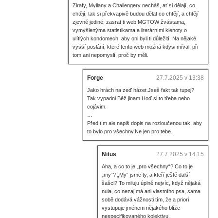
Zirafy, Myllany a Challengery necháš, ať si dělají, co
chtějí, tak si překvapivě budou dělat co chtějí, a chtějí
zjevně jediné: zasrat ti web MGTOW žvástama,
vymyšlenýma statistikama a literárními klenoty o
ulítlých kondomech, aby oni byli ti důležití. Na nějaké
vyšší poslání, které tento web možná kdysi míval, při
tom ani nepomyslí, proč by měli.
Forge
27.7.2025 v 13:38
Jako hrách na zeď házet.Jseš fakt tak tupej?
Tak vypadni.Běž jinam.Hoď si to třeba nebo
cojávim.
…
Před tím ale napiš dopis na rozloučenou tak, aby
to bylo pro všechny.Ne jen pro tebe.
Nitus
27.7.2025 v 14:15
Aha, a co to je „pro všechny“? Co to je
„my“? „My“ jsme ty, a kteří ještě další
šašci? To miluju úplně nejvíc, když nějaká
nula, co nezajímá ani vlastního psa, sama
sobě dodává vážnosti tím, že a priori
vystupuje jménem nějakého blíže
nespecifikovaného kolektivu.