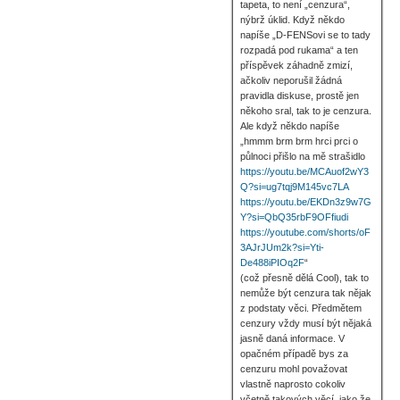
tapeta, to není „cenzura“,
nýbrž úklid. Když někdo
napíše „D-FENSovi se to tady
rozpadá pod rukama“ a ten
příspěvek záhadně zmizí,
ačkoliv neporušil žádná
pravidla diskuse, prostě jen
někoho sral, tak to je cenzura.
Ale když někdo napíše
„hmmm brm brm hrci prci o
půlnoci přišlo na mě strašidlo
https://youtu.be/MCAuof2wY3
Q?si=ug7tqj9M145vc7LA
https://youtu.be/EKDn3z9w7G
Y?si=QbQ35rbF9OFfiudi
https://youtube.com/shorts/oF
3AJrJUm2k?si=Yti-
De488iPIOq2F
“
(což přesně dělá Cool), tak to
nemůže být cenzura tak nějak
z podstaty věci. Předmětem
cenzury vždy musí být nějaká
jasně daná informace. V
opačném případě bys za
cenzuru mohl považovat
vlastně naprosto cokoliv
včetně takových věcí, jako že