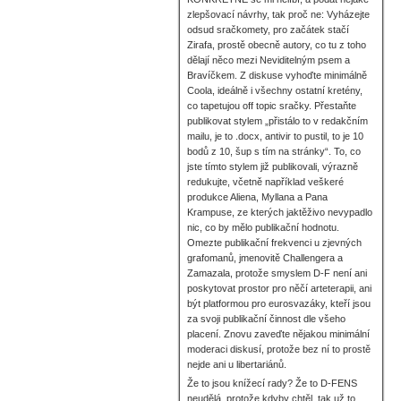
zlepšovací návrhy, tak proč ne: Vyházejte
odsud sračkomety, pro začátek stačí
Zirafa, prostě obecně autory, co tu z toho
dělají něco mezi Neviditelným psem a
Bravíčkem. Z diskuse vyhoďte minimálně
Coola, ideálně i všechny ostatní kretény,
co tapetujou off topic sračky. Přestaňte
publikovat stylem „přistálo to v redakčním
mailu, je to .docx, antivir to pustil, to je 10
bodů z 10, šup s tím na stránky“. To, co
jste tímto stylem již publikovali, výrazně
redukujte, včetně například veškeré
produkce Aliena, Myllana a Pana
Krampuse, ze kterých jaktěživo nevypadlo
nic, co by mělo publikační hodnotu.
Omezte publikační frekvenci u zjevných
grafomanů, jmenovitě Challengera a
Zamazala, protože smyslem D-F není ani
poskytovat prostor pro něčí arteterapii, ani
být platformou pro eurosvazáky, kteří jsou
za svoji publikační činnost dle všeho
placení. Znovu zaveďte nějakou minimální
moderaci diskusí, protože bez ní to prostě
nejde ani u libertariánů.
Že to jsou knížecí rady? Že to D-FENS
neudělá, protože kdyby chtěl, tak už to