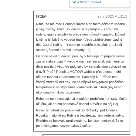
W0jc&start_radio=1
fatdwi
27.7.2025 v 13:13
Nitus: za mě moc zjednodušujete a de facto děláte z úpadku
jediný možný směr. Současně si odporujete – ženy, děti,
rodiny, lepší starosti – to přece není důvod k úpadku. Důvod
k němu je, když to vypadá jinak (třeba „žádné ženy, žádné
děti, žádné rodiny…“) nebo to nedobře pokračuje („…lepší
starosti, špatné starosti, rozvody…“).
Osobně nevidím důvod, proč by v tom lepším případě neměl
zůstat i jakýsi „spirit“ webu – mám se fajn a tak mám energii
dělat pozitivní věci. Ale tady jako by se stále více scházeli jen
ti lůzři. Proč? Redpill a MGTOW webů je přece dost, mohli
někam táhnout za alienem atd. Samotný D-F přece není
žádný zhrzený bezďák, co ho nějaká amygdalou poháněná
femiprasnice na algoritmus vymačkala jak citrón (myšleno
ekonomicky, nikoliv pozitivně).
Behemot není nostalgie, ale součást problému, ten tady fňuká
už léta, jak se mu nedostává financí a svět je na něj zlej.
Navíc ten obrat lze pozorovat tak 2-3 roky, příklonem k
Rusákům, glorifikací Putina a bagatelizací jím vedené války.
Předtím se bojovalo proti systému, fakt jsem nečekal, že to
po covid games vezme takový sešup.