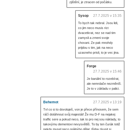
zjištění, je ztracen od počátku.
Sysop
27.7.2025 v 15:35
To bych tak nebral. Jsou lidi,
co jim neco musis rict
dvacetkrat, nez se nad tim
zamysli a zmeni svoje
chovani. Ze pak mnohdy
prijdou s tim, jak na neco
uzasneho prisli, to je vec jina.
Forge
27.7.2025 v 15:46
Je banální to rozebírat,
ale nemrdače nezměníš.
Je to v základu v palici.
Behemot
27.7.2025 v 13:19
Tvl co si to dovoluješ, von je přece přínosem, že sem
ráčí dotáhnout svůj majestát! Že mu D-F na nejakej
traffic sere a pokud neco, tak to pro nej sou náklady, to
takovýmu dementovi nevysvětlíš. To by ten čurák totiž
nekdy musel neco reálnýho dělat, třeba zkusit si