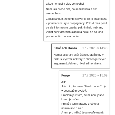
a kde nemusim cist, co nechci.
Nemusis prece cist, co se ti nelibi a s cim
nesouhlasis.
Zaplatpanbuh, ze tento server je jeste stale oaza
v pousti cenzury a propagandy. Pokud mas pocit,
ze ale informacne upada, pak ti nikdo nebrani,
vydat serii vlastnich clanku a nejak se na jeho
pozvednuti z popela podilet.
Jihočech Honza
27.7.2025 v 14:40
Nemusel by ani psát článek, stačilo by v
diskusi vyvrátit některý z challengerových
argumentů. Ad rem, nikoli ad hominem.
Forge
27.7.2025 v 15:09
JH:
Jde o to, že tento článek paně Ch je
v podstatě pravdivý.
Problém je v tom, že mi není jasné
komu je určen.
Protože tyhle pravdy známe a
nemluvíme o nich.
A ten, pro něhož jsou to převratná