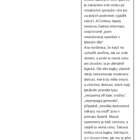
je zakázáno srát venku po
chodnících (protože i tím lze
za jistých podmínek vyjádřit
názor). A Coolovy tapety
nenesou žádnou informaci,
snad kromě „jsem
retardovanej spambot v
lidském těle“.
A ta myšlenka, že když ho
vyhodíš dveřma, tak se vrátí
oknem, a proto to nemá cenu
ani zkoušet, ta je ultimátně
logická. Dle této logiky vlastně
nikdy neexistovala moderace
diskusí, která by měla smysl,
a všechny diskuse, které mají
jakákoliv pravidla typu
„nespamuj off topic sračky“,
„nepropaguj genocidu“,
případně „nesdílej darknetové
odkazy na snuff“ jsou v
principu špatně. Mazat
spammery je totiž cenzura, a
stejně to nemá cenu. Taková
trošku Urza logika, řekl bych,
a o Urzovi víme, jak mu ty jeho