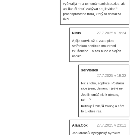
vyštval já – na to nemám ani dispozice, ale
ani čas či chuť, zabývat se „likvidací“
prachsprostého trolla, který to dostal za
úkol.
Nitus
27.7.2025 v 19:24
A jéje, servis už si zase plete
stařeckou senilitu s moudrostí
zkušeného. To zas bude v álejích
nablito…
servisdok
27.7.2025 v 19:32
Nic z toho, soplivče. Postarší
sice jsem, dementní ještě ne.
Jestli nemáš nic k tématu,
tak…?
Kritizuješ zdejší trolling a sám
to tu obesíráš.
Alan.Cox
27.7.2025 v 23:12
Jan Mrcasík byl typický byrokrat.