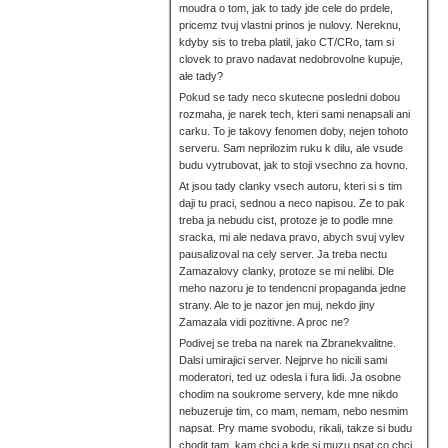
moudra o tom, jak to tady jde cele do prdele,
pricemz tvuj vlastni prinos je nulovy. Nereknu,
kdyby sis to treba platil, jako CT/CRo, tam si
clovek to pravo nadavat nedobrovolne kupuje,
ale tady?
Pokud se tady neco skutecne posledni dobou
rozmaha, je narek tech, kteri sami nenapsali ani
carku. To je takovy fenomen doby, nejen tohoto
serveru. Sam neprilozim ruku k dilu, ale vsude
budu vytrubovat, jak to stoji vsechno za hovno.
At jsou tady clanky vsech autoru, kteri si s tim
daji tu praci, sednou a neco napisou. Ze to pak
treba ja nebudu cist, protoze je to podle mne
sracka, mi ale nedava pravo, abych svuj vylev
pausalizoval na cely server. Ja treba nectu
Zamazalovy clanky, protoze se mi nelibi. Dle
meho nazoru je to tendencni propaganda jedne
strany. Ale to je nazor jen muj, nekdo jiny
Zamazala vidi pozitivne. A proc ne?
Podivej se treba na narek na Zbranekvalitne.
Dalsi umirajici server. Nejprve ho nicili sami
moderatori, ted uz odesla i fura lidi. Ja osobne
chodim na soukrome servery, kde mne nikdo
nebuzeruje tim, co mam, nemam, nebo nesmim
napsat. Pry mame svobodu, rikali, takze si budu
chodit tam, kam chci a kde si muzu psat co chci