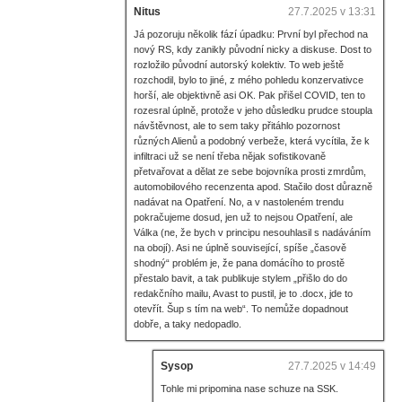
Nitus
27.7.2025 v 13:31
Já pozoruju několik fází úpadku: První byl přechod na
nový RS, kdy zanikly původní nicky a diskuse. Dost to
rozložilo původní autorský kolektiv. To web ještě
rozchodil, bylo to jiné, z mého pohledu konzervativce
horší, ale objektivně asi OK. Pak přišel COVID, ten to
rozesral úplně, protože v jeho důsledku prudce stoupla
návštěvnost, ale to sem taky přitáhlo pozornost
různých Alienů a podobný verbeže, která vycítila, že k
infiltraci už se není třeba nějak sofistikovaně
přetvařovat a dělat ze sebe bojovníka prosti zmrdům,
automobilového recenzenta apod. Stačilo dost důrazně
nadávat na Opatření. No, a v nastoleném trendu
pokračujeme dosud, jen už to nejsou Opatření, ale
Válka (ne, že bych v principu nesouhlasil s nadáváním
na obojí). Asi ne úplně související, spíše „časově
shodný“ problém je, že pana domácího to prostě
přestalo bavit, a tak publikuje stylem „přišlo do do
redakčního mailu, Avast to pustil, je to .docx, jde to
otevřít. Šup s tím na web“. To nemůže dopadnout
dobře, a taky nedopadlo.
Sysop
27.7.2025 v 14:49
Tohle mi pripomina nase schuze na SSK.