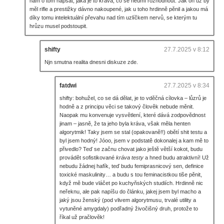
nám o tom napsat, jaká je to kráva, co se neumí rozhodnout. Jak on už by
měl rifle a prestižky dávno nakoupené, jak u toho hrdinně pěnil a jakou má
díky tomu intelektuální převahu nad tím uzlíčkem nervů, se kterým tu
hrůzu musel podstoupit.
shifty
27.7.2025 v 8:12
Njn smutna realita dnesni diskuze zde.
fatdwi
27.7.2025 v 8:34
shifty: bohužel, co se dá dělat, je to vděčná cílovka – lůzrů je
hodně a z principu věci se takový člověk nebude měnit.
Naopak mu konvenuje vysvětlení, které dává zodpovědnost
jinam – jasně, že ta jeho byla kráva, však měla henten
algorytmik! Taky jsem se stal (opakovaně!!) obětí shit testu a
byl jsem hodný! Jóoo, jsem v podstatě dokonalej a kam mě to
přivedlo? Teď se začnu chovat jako ještě větší kokot, budu
provádět sofistikované
kráva testy
a hned budu atraktivní! Už
nebudu žádnej hafík, teď budu femiprasnicový sen, definice
toxické maskulinity… a budu s tou feminacistkou tiše pěnit,
když mě bude vláčet po kuchyňských studiích. Hrdinně nic
neřeknu, ale pak napíšu do článku, jakej jsem byl macho a
jaký jsou ženský (pod vlivem algorytmusu, trvalé utility a
vytuněné amygdaly) podřadný živočišný druh, protože to
říkal už pračlověk!