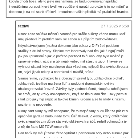
kobyla chodí bosa, ale to ještě neznamená, že budu důvěřovat například
investičnímu poradci, který bydlí ve vypůjčené garáži, „protože je to normální“ a
dokonce je na to i staré přísloví. I moudrost našich předků má praktické hranice.
fatdwi
27.7.2025 v 6:59
Nitus: zase snůška blábolů, vhodná pro sráče a lůzry všeho druhu, kteří
mají především problém sami se sebou a s přijetím zodpovědnosti.
Kdysi dávno jsem (možná dokonce jako odkaz z D-F) četl podobné
sračky z druhé strany. Slepice tam laborovaly nad tím, jak fungují muži,
jak jsou primitivní a jak je potřeba pochopit to či ono, aby bylo možné je
správně vytěžit, užít si a tak nějak vůbec mít šťastný život. Hlavně se
vyhnout situaci, kdy mu slepice dala všechno, nejlepší léta svého života a
on, hajzl, ji pak odkop a nabrnknul si mladší, hrůza!
Samozřejmě, vycházelo to z obecných pravd typu „chlap chce píchat“,
„chlap řeší, jestli se mu žena líbí“ a podobné dramatické novinky
challengerovské úrovně. Závěry byly zjednodušené, hloupé a tehdá jsem
se smál, jak ty krávy asi dopadnou, když se tím budou řídit. Taky jsem si
říkal, pro jaký typ slepic je takové krmení určené a že to nikdy k ničemu
pozitivnímu nepovede.
Nikdy, fakt nikdy by mě nenapadlo, že to stejné tady budu číst za pár let v
opačném gardu a budou tady tomu lůzři tleskat. Z webu, který chtěl měnit
svět a tepal do zmrdů se stal web ublížených sráčů, redpill vohnoutů a je
z něj de facto MGTOW looserville.
Pan hafík by měl jít zase třeba vybírat s partnerkou boty nebo sukni a pak