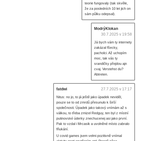
teorie fungovaly (tak skvěle,
že za posledních 10 let jich on
sám půlku odepsal).
ModrýKlokan
30.7.2025 v 19:58
Já bych vám ty internety
zakázal fšecky,
pacholci. Až uchopím
moc, tak vás ty
srandičky přejdou ajn
cvaj. Verstehst du?
Abtreten.
fatdwi
27.7.2025 v 17:17
Nitus: no jo, to já ještě jako úpadek neviděl,
pouze se to od zmrdů přesunulo k širší
společnosti. Úpadek jako takový vnímám až s
válkou, to třeba zmizel Redguy, ten byl z místní
putinovské úderky znechucenej asi jako první.
Pak to vzdal i Mrcasik a uvolněné místo zabralo
fňukání.
U covid games jsem velmi pozitivně vnímal
aktivity proti opatřením atd. Prostě něco