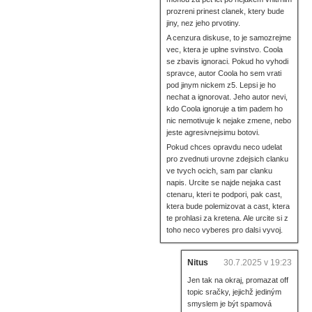
prozreni prinest clanek, ktery bude
jiny, nez jeho prvotiny.
A cenzura diskuse, to je samozrejme
vec, ktera je uplne svinstvo. Coola
se zbavis ignoraci. Pokud ho vyhodi
spravce, autor Coola ho sem vrati
pod jinym nickem z5. Lepsi je ho
nechat a ignorovat. Jeho autor nevi,
kdo Coola ignoruje a tim padem ho
nic nemotivuje k nejake zmene, nebo
jeste agresivnejsimu botovi.
Pokud chces opravdu neco udelat
pro zvednuti urovne zdejsich clanku
ve tvych ocich, sam par clanku
napis. Urcite se najde nejaka cast
ctenaru, kteri te podpori, pak cast,
ktera bude polemizovat a cast, ktera
te prohlasi za kretena. Ale urcite si z
toho neco vyberes pro dalsi vyvoj.
Nitus
30.7.2025 v 19:23
Jen tak na okraj, promazat off
topic sračky, jejichž jediným
smyslem je být spamová