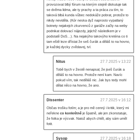
provozovat blbý fórum na kterým stejně diskutuje tak
se dvěma lidma, ale ty prachy a ta práca za tím, to
taková blbá kunda vůbec nedokáže pobrat, protože to
nikdy neviděla. (Kór neska dyž naprosto vypatlaný
botnety nejakejch zkurvenců z garáže začly na weby
podnikat dolovací nájezdy, jejichž následkem je v
podstatě DoS…). Na nejakýho takovýho kreténa co ti
tam eště leze dřístat že seš čurák a děláš to na hovno,
je každej dycky zvědavej, tvl.
Nitus
27.7.2025 v 13:22
Tobě bych v životě nenapsal, že jseš čurák a
děláš to na hovno. Protože není kam. Navíc
pokud vím, tak neděláš nic. Jak bys tedy mohl
dělat něco na hovno, že ano.
Dissenter
27.7.2025 v 16:12
Občas trošku fotím; a je pro mě cenný i kritik, který mi
neřekne
co konkrétně
je špatně, ale jen zkonstatuje,
že fotka je výcvak. Natož abych chtěl, aby sám uměl
fotit.
Sysop
27.7.2025 v 16:18