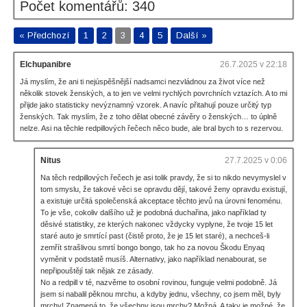
Počet komentářů: 340
« Předchozí
1
2
3
4
5
Další »
Elchupanibre
26.7.2025 v 22:18
Já myslím, že ani ti nejúspěšnější nadsamci nezvládnou za život více než
několik stovek ženských, a to jen ve velmi rychlých povrchních vztazích. A to mi
přijde jako statisticky nevýznamný vzorek. A navíc přitahují pouze určitý typ
ženských. Tak myslím, že z toho dělat obecné závěry o ženských… to úplně
nelze. Asi na těchle redpillových řečech něco bude, ale bral bych to s rezervou.
Nitus
27.7.2025 v 0:06
Na těch redpillových řečech je asi tolik pravdy, že si to nikdo nevymyslel v
tom smyslu, že takové věci se opravdu dějí, takové ženy opravdu existují,
a existuje určitá společenská akceptace těchto jevů na úrovni fenoménu.
To je vše, cokoliv dalšího už je podobná duchařina, jako například ty
děsivé statistiky, ze kterých nakonec vždycky vyplyne, že tvoje 15 let
staré auto je smrtící past (čistě proto, že je 15 let staré), a nechceš-li
zemřít strašlivou smrtí bongo bongo, tak ho za novou Škodu Enyaq
vyměnit v podstatě musíš. Alternativy, jako například nenabourat, se
nepřipouštějí tak nějak ze zásady.
No a redpill v té, nazvěme to osobní rovinou, funguje velmi podobně. Já
jsem si nabalil pěknou mrchu, a kdyby jednu, všechny, co jsem měl, byly
mrchy! Znamená to, že všechny jsou mrchy? Možná. A taky je možné, že