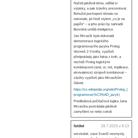
Načetl jakékoli téma, udělal si
výpisky, a pak tzávěry prezentoval.
Bohužel pochopení tématu se
nekonalo, jel čistě stylem „co je na
papíře“ – a jeho práci by nahradil
libovolná umělá inteligence.
Jan Mrcasík byla dokonalá
demonstrace logického
programovacího jazyka Prolog.
Vezmeš 2-3 knihy, vypíšeš
předpoklady jako fakta z knih, a
necháš Prolog logickými
kombinacemi (and, or, not, implikace,
ekvivalence) strojově kombinovat –
závěry vypíšeš jako Mrcasíkům
článek.
https://cs.wikipedia.org/wiki/Prolog_(
programovac%C3%AD_jazyk)
Predikátová počítačová logika Jana
Mrcasíka postrádala jakékoli
zamyšlení se nebo cokoli.
fatdwi
28.7.2025 v 8:13
servisdok: zase žvaníš nesmysly,