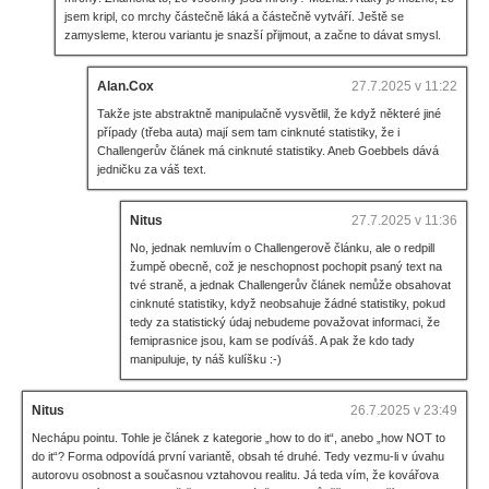
jsem kripl, co mrchy částečně láká a částečně vytváří. Ještě se
zamysleme, kterou variantu je snazší přijmout, a začne to dávat smysl.
Alan.Cox
27.7.2025 v 11:22
Takže jste abstraktně manipulačně vysvětlil, že když některé jiné
případy (třeba auta) mají sem tam cinknuté statistiky, že i
Challengerův článek má cinknuté statistiky. Aneb Goebbels dává
jedničku za váš text.
Nitus
27.7.2025 v 11:36
No, jednak nemluvím o Challengerově článku, ale o redpill
žumpě obecně, což je neschopnost pochopit psaný text na
tvé straně, a jednak Challengerův článek nemůže obsahovat
cinknuté statistiky, když neobsahuje žádné statistiky, pokud
tedy za statistický údaj nebudeme považovat informaci, že
femiprasnice jsou, kam se podíváš. A pak že kdo tady
manipuluje, ty náš kulíšku :-)
Nitus
26.7.2025 v 23:49
Nechápu pointu. Tohle je článek z kategorie „how to do it“, anebo „how NOT to
do it“? Forma odpovídá první variantě, obsah té druhé. Tedy vezmu-li v úvahu
autorovu osobnost a současnou vztahovou realitu. Já teda vím, že kovářova