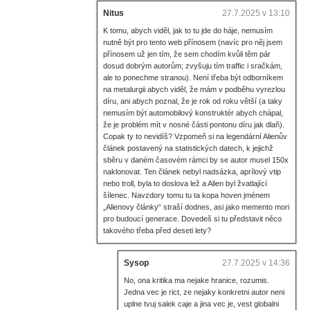
Nitus
27.7.2025 v 13:10
K tomu, abych viděl, jak to tu jde do háje, nemusím
nutně být pro tento web přínosem (navíc pro něj jsem
přínosem už jen tím, že sem chodím kvůli těm pár
dosud dobrým autorům; zvyšuju tím traffic i sračkám,
ale to ponechme stranou). Není třeba být odborníkem
na metalurgii abych viděl, že mám v podběhu vyrezlou
díru, ani abych poznal, že je rok od roku větší (a taky
nemusím být automobilový konstruktér abych chápal,
že je problém mít v nosné části pontonu díru jak dlaň).
Copak ty to nevidíš? Vzpomeň si na legendární Alienův
článek postavený na statistických datech, k jejichž
sběru v daném časovém rámci by se autor musel 150x
naklonovat. Ten článek nebyl nadsázka, aprílový vtip
nebo troll, byla to doslova lež a Alien byl žvatlající
šílenec. Navzdory tomu tu ta kopa hoven jménem
„Alienovy články“ straší dodnes, asi jako memento mori
pro budoucí generace. Dovedeš si tu představit něco
takového třeba před deseti lety?
Sysop
27.7.2025 v 14:36
No, ona kritika ma nejake hranice, rozumis.
Jedna vec je rict, ze nejaky konkretni autor neni
uplne tvuj salek caje a jina vec je, vest globalni