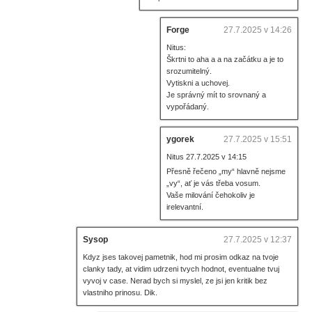
Forge
27.7.2025 v 14:26
Nitus:
Škrtni to aha a a na začátku a je to
srozumitelný.
Vytiskni a uchovej.
Je správný mít to srovnaný a
vypořádaný.
ygorek
27.7.2025 v 15:51
Nitus 27.7.2025 v 14:15
Přesně řečeno „my“ hlavně nejsme
„vy“, ať je vás třeba vosum.
Vaše milování čehokoliv je
irelevantní.
Sysop
27.7.2025 v 12:37
Kdyz jses takovej pametnik, hod mi prosim odkaz na tvoje
clanky tady, at vidim udrzeni tvych hodnot, eventualne tvuj
vyvoj v case. Nerad bych si myslel, ze jsi jen kritik bez
vlastniho prinosu. Dik.