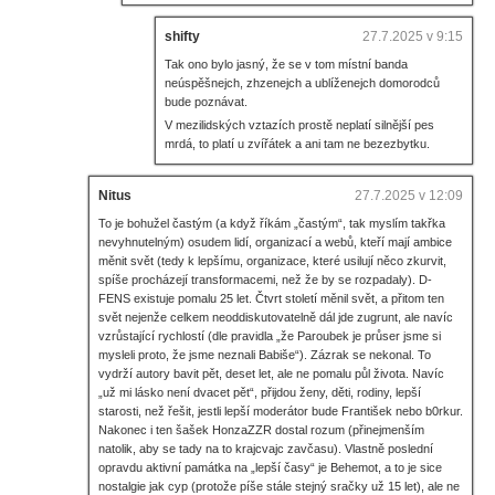
shifty
27.7.2025 v 9:15
Tak ono bylo jasný, že se v tom místní banda
neúspěšnejch, zhzenejch a ublíženejch domorodců
bude poznávat.
V mezilidských vztazích prostě neplatí silnější pes
mrdá, to platí u zvířátek a ani tam ne bezezbytku.
Nitus
27.7.2025 v 12:09
To je bohužel častým (a když říkám „častým“, tak myslím takřka
nevyhnutelným) osudem lidí, organizací a webů, kteří mají ambice
měnit svět (tedy k lepšímu, organizace, které usilují něco zkurvit,
spíše procházejí transformacemi, než že by se rozpadaly). D-
FENS existuje pomalu 25 let. Čtvrt století měnil svět, a přitom ten
svět nejenže celkem neoddiskutovatelně dál jde zugrunt, ale navíc
vzrůstající rychlostí (dle pravidla „že Paroubek je průser jsme si
mysleli proto, že jsme neznali Babiše“). Zázrak se nekonal. To
vydrží autory bavit pět, deset let, ale ne pomalu půl života. Navíc
„už mi lásko není dvacet pět“, přijdou ženy, děti, rodiny, lepší
starosti, než řešit, jestli lepší moderátor bude František nebo b0rkur.
Nakonec i ten šašek HonzaZZR dostal rozum (přinejmenším
natolik, aby se tady na to krajcvajc zavčasu). Vlastně poslední
opravdu aktivní památka na „lepší časy“ je Behemot, a to je sice
nostalgie jak cyp (protože píše stále stejný sračky už 15 let), ale ne