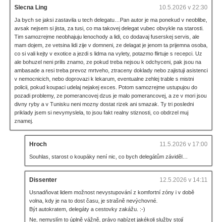
Slecna Ling
10.5.2026 v 22:30
Ja bych se jaksi zastavila u tech delegatu…Pan autor je ma ponekud v neoblibe,
avsak nejsem si jista, za tusi, co ma takovej delegat vubec obvykle na starosti.
Tim samozrejme neobhajuju lenochody a lidi, co dodavaj fuserskej servis, ale
mam dojem, ze vetsina lidi zije v domneni, ze delagat je jenom ta prijemna osoba,
co si vali kejty v exotice a jezdi s lidma na vylety, potazmo flirtuje s recepci. Uz
ale bohuzel neni prilis znamo, ze pokud treba nejsou k odchyceni, pak jsou na
ambasade a resi treba prevoz mrtveho, ztraceny doklady nebo zajistuji asistenci
v nemocnicich, nebo doprovazi k lekarum, eventualne zehlej trable s mistni
policii, pokud koupaci udelaj nejakej exces. Potom samozrejme ustupujou do
pozadi problemy, ze pomerancovej dzus je malo pomerancovej, a ze v mori jsou
divny ryby a v Tunisku neni mozny dostat rizek ani smazak. Ty tri posledni
priklady jsem si nevymyslela, to jsou fakt realny stiznosti, co obdrzel muj
znamej.
Hroch
11.5.2026 v 17:00
Souhlas, starost o koupáky není nic, co bych delegátům záviděl…
Dissenter
12.5.2026 v 14:11
Usnadňovat lidem možnost nevystupování z komfortní zóny i v době
volna, kdy je na to dost času, je strašně nevýchovné.
Být autokratem, delegáty a cestovky zakážu. :-)
Ne, nemyslím to úplně vážně, právo nabízet jakékoli služby stojí