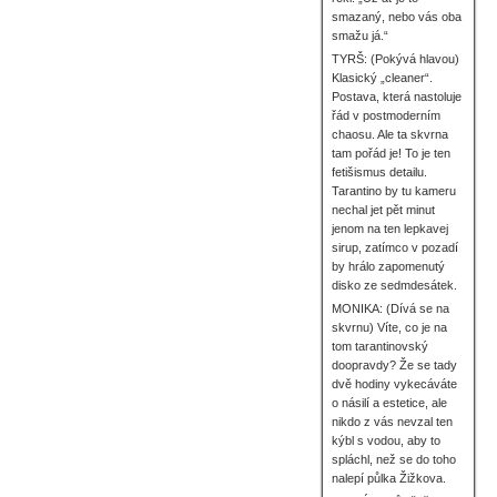
smazaný, nebo vás oba
smažu já.“
TYRŠ: (Pokývá hlavou)
Klasický „cleaner“.
Postava, která nastoluje
řád v postmoderním
chaosu. Ale ta skvrna
tam pořád je! To je ten
fetišismus detailu.
Tarantino by tu kameru
nechal jet pět minut
jenom na ten lepkavej
sirup, zatímco v pozadí
by hrálo zapomenutý
disko ze sedmdesátek.
MONIKA: (Dívá se na
skvrnu) Víte, co je na
tom tarantinovský
doopravdy? Že se tady
dvě hodiny vykecáváte
o násilí a estetice, ale
nikdo z vás nevzal ten
kýbl s vodou, aby to
spláchl, než se do toho
nalepí půlka Žižkova.