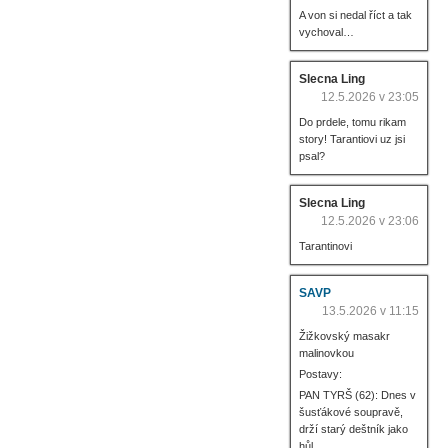
A von si nedal říct a tak
vychoval…
Slecna Ling
12.5.2026 v 23:05
Do prdele, tomu rikam
story! Tarantiovi uz jsi
psal?
Slecna Ling
12.5.2026 v 23:06
Tarantinovi
SAVP
13.5.2026 v 11:15
Žižkovský masakr
malinovkou
Postavy:
PAN TYRŠ (62): Dnes v
šusťákové soupravě,
drží starý deštník jako
hůl.