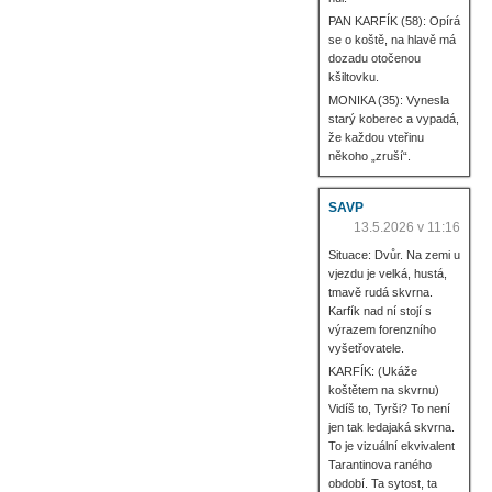
PAN KARFÍK (58): Opírá
se o koště, na hlavě má
dozadu otočenou
kšiltovku.
MONIKA (35): Vynesla
starý koberec a vypadá,
že každou vteřinu
někoho „zruší“.
SAVP
13.5.2026 v 11:16
Situace: Dvůr. Na zemi u
vjezdu je velká, hustá,
tmavě rudá skvrna.
Karfík nad ní stojí s
výrazem forenzního
vyšetřovatele.
KARFÍK: (Ukáže
koštětem na skvrnu)
Vidíš to, Tyrši? To není
jen tak ledajaká skvrna.
To je vizuální ekvivalent
Tarantinova raného
období. Ta sytost, ta