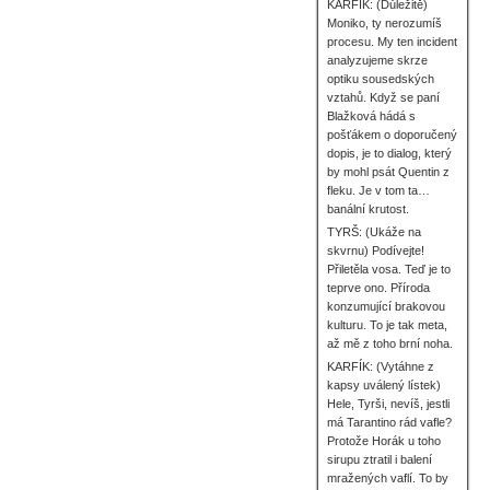
KARFÍK: (Důležitě)
Moniko, ty nerozumíš
procesu. My ten incident
analyzujeme skrze
optiku sousedských
vztahů. Když se paní
Blažková hádá s
pošťákem o doporučený
dopis, je to dialog, který
by mohl psát Quentin z
fleku. Je v tom ta…
banální krutost.
TYRŠ: (Ukáže na
skvrnu) Podívejte!
Přiletěla vosa. Teď je to
teprve ono. Příroda
konzumující brakovou
kulturu. To je tak meta,
až mě z toho brní noha.
KARFÍK: (Vytáhne z
kapsy uválený lístek)
Hele, Tyrši, nevíš, jestli
má Tarantino rád vafle?
Protože Horák u toho
sirupu ztratil i balení
mražených vaflí. To by