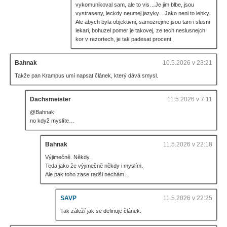
vykomunikoval sam, ale to vis…Je jim blbe, jsou
vystraseny, leckdy neumej jazyky…Jako neni to lehky.
Ale abych byla objektivni, samozrejme jsou tam i slusni
lekari, bohuzel pomer je takovej, ze tech neslusnejch
kor v rezortech, je tak padesat procent.
Bahnak
10.5.2026 v 23:21
Takže pan Krampus umí napsat článek, který dává smysl.
Dachsmeister
11.5.2026 v 7:11
@Bahnak
no když myslíte…
Bahnak
11.5.2026 v 22:18
Výjimečně. Někdy.
Teda jako že výjimečně někdy i myslím.
Ale pak toho zase radši nechám…
SAVP
11.5.2026 v 22:25
Tak záleží jak se definuje článek.