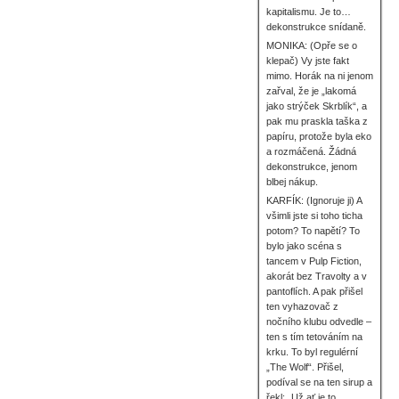
kapitalismu. Je to…
dekonstrukce snídaně.
MONIKA: (Opře se o
klepač) Vy jste fakt
mimo. Horák na ni jenom
zařval, že je „lakomá
jako strýček Skrblík“, a
pak mu praskla taška z
papíru, protože byla eko
a rozmáčená. Žádná
dekonstrukce, jenom
blbej nákup.
KARFÍK: (Ignoruje ji) A
všimli jste si toho ticha
potom? To napětí? To
bylo jako scéna s
tancem v Pulp Fiction,
akorát bez Travolty a v
pantoflích. A pak přišel
ten vyhazovač z
nočního klubu odvedle –
ten s tím tetováním na
krku. To byl regulérní
„The Wolf“. Přišel,
podíval se na ten sirup a
řekl: „Už ať je to