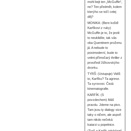
mohl bejt ten „McGuffin“,
ne? Ten předmět, kolem
kterýho se točí celej
děj?
MONIKA: (Bere koště
Karfíkovi z ruky)
McGuffin je to, že jestli
to neuklidíte, tak vás
oba Quentinem proženu
já. A nebude to
postmoderní, bude to
velmi přímočarý thriller z
prostředí žižkovskýho
dvorku.
TYRŠ: (Ustupuje) Vidíš
to, Karfíku? Ta agrese.
Ta syrovost. Čistá
kinematografie.
KARFÍK: (S
povzdechem) Máš
pravdu. Jdeme na pivo.
Tam jsou ty dialogy sice
taky o ničem, ale aspoň
tam nikdo nečeká
katarzi u popelnice.
(Tyrš a Karfík odcházejí