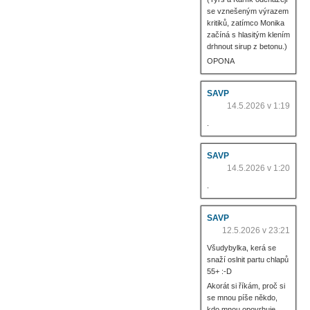
se vznešeným výrazem
kritiků, zatímco Monika
začíná s hlasitým klením
drhnout sirup z betonu.)
OPONA
SAVP
14.5.2026 v 1:19
.
SAVP
14.5.2026 v 1:20
.
SAVP
12.5.2026 v 23:21
Všudybylka, kerá se
snaží oslnit partu chlapů
55+ :-D
Akorát si říkám, proč si
se mnou píše někdo,
kdo mnou opovrhuje.