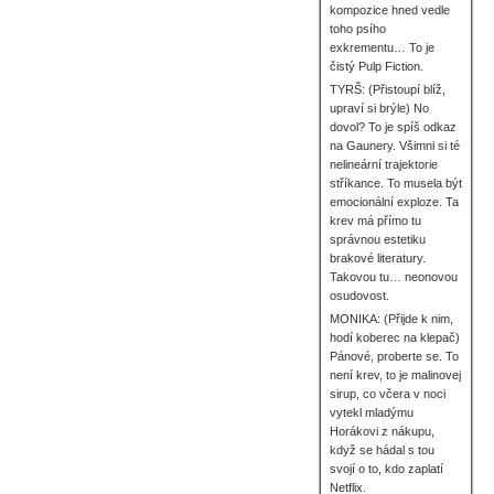
kompozice hned vedle
toho psího
exkrementu… To je
čistý Pulp Fiction.
TYRŠ: (Přistoupí blíž,
upraví si brýle) No
dovol? To je spíš odkaz
na Gaunery. Všimni si té
nelineární trajektorie
stříkance. To musela být
emocionální exploze. Ta
krev má přímo tu
správnou estetiku
brakové literatury.
Takovou tu… neonovou
osudovost.
MONIKA: (Přijde k nim,
hodí koberec na klepač)
Pánové, proberte se. To
není krev, to je malinovej
sirup, co včera v noci
vytekl mladýmu
Horákovi z nákupu,
když se hádal s tou
svojí o to, kdo zaplatí
Netflix.