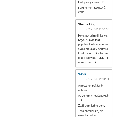
Holky maj smůlu. :-D
Fakt to není raketová
věda.
Slecna Ling
12.5.2026 v 22:58
Hele, poradim ti hlasku.
Kdysi tu byla fest
popularni, tak at mas to
svoje chudicky portfolio
trosku sirsi : Odchazim
opet jako vitez :DDD. No
nemas zac :-).
SAVP
12.5.2026 v 23:01
A nosánek pořádně
nahoru.
Ať vo tom ví celá pavlač.
:-D
Zažil sem jednu echt.
Táta chtěl kluka, ale
narodila holka.