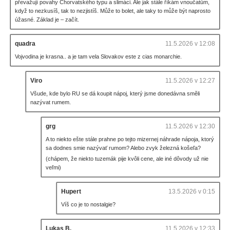
převažují povahy Chorvatského typu a slimáci. Ale jak stále říkám vnoučatům,
když to nezkusíš, tak to nezjistíš. Může to bolet, ale taky to může být naprosto
úžasné. Základ je – začít.
quadra
11.5.2026 v 12:08
Vojvodina je krasna.. a je tam vela Slovakov este z cias monarchie.
Viro
11.5.2026 v 12:27
Všude, kde bylo RU se dá koupit nápoj, který jsme donedávna směli
nazývat rumem.
grg
11.5.2026 v 12:30
A to niekto ešte stále prahne po tejto mizernej náhrade nápoja, ktorý
sa dodnes smie nazývať rumom? Alebo zvyk železná košeľa?
(chápem, že niekto tuzemák pije kvôli cene, ale iné dôvody už nie
veľmi)
Hupert
13.5.2026 v 0:15
Víš co je to nostalgie?
Lukas B.
11.5.2026 v 12:33