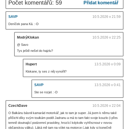
Počet komentářů: 59
Přidat komentář
SAVP
10.5.2026 v 21:59
Deníček pana Ká. :-D
ModrýKlokan
10.5.2026 v 22:25
@ Savo
Tys ještě nešel do hajzlu?
Hupert
13.5.2026 v 0:09
Klokane, ty ses z něj vynořil?
SAVP
13.5.2026 v 0:41
Ste se rozjel. :-D
CzechDave
10.5.2026 v 22:04
O Balkánu básnil kamarád motorkář, jak to tam je super. Já jsem k němu také
přičichl díky svým toulkám podél Jadranu a má to tam fakt svoje kouzlo (i přes
temně doutnající podzemní praskliny, hrozící kdykoliv vyhřeznout v novou
občanskou válku). Láká mě tam na výlet na motorce („tak kdy si konečně