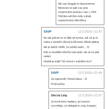
Ale zas funguje to obousmerne,
Mexicani se pak zas prej
reciprocitne posiraj u nas v USA.
Holt jina udrzba vody a jinak
vypestovana mikroflora.
SAVP
12.5.2026 v 21:47
No tak pokud se to děje ob turnus, tak už je to
rutina a nevidím důvod kvůli tomu někde plakat.
Ale je dobré vědět, že pořád nadrc. :-D
Kdo si neudělá rešerše kam jede, tak ať se pak
nediví.
Hodně je kolik? 50 mrtvol v každém éru?
SAVP
12.5.2026 v 21:49
Já zapomněl. Horká hlava. :-D
Prožívačka.
Slecna Ling
12.5.2026 v 21:57
Ja kvuli tomu neplacu, ja ti pouze
vysvetluju, ze delegati to znaj, koupaci