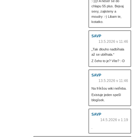
:-)))! A neser se do
chlapu 55 plus. Bejvaj
sexy, zajisteny a
moudry :-) Libam te,
kotatko.
SAVP
13.5.2026 v 11:46
„Tak dlouho nadbíhala
až se uběhala.“
Z čeho to je? Víte? :-D
SAVP
13.5.2026 v 11:46
Na fríkšou wiki netřeba.
Existuje jeden spešl
blogísek.
SAVP
14.5.2026 v 1:19
.