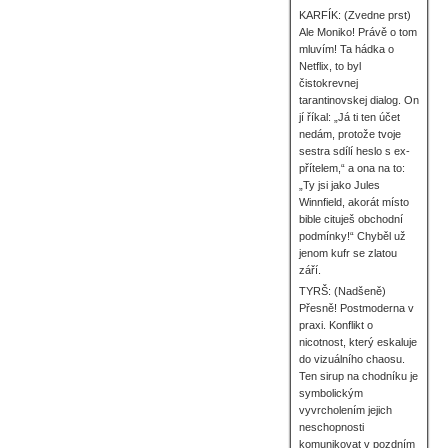
KARFÍK: (Zvedne prst)
Ale Moniko! Právě o tom
mluvím! Ta hádka o
Netflix, to byl
čistokrevnej
tarantinovskej dialog. On
jí říkal: „Já ti ten účet
nedám, protože tvoje
sestra sdílí heslo s ex-
přítelem,“ a ona na to:
„Ty jsi jako Jules
Winnfield, akorát místo
bible cituješ obchodní
podmínky!“ Chyběl už
jenom kufr se zlatou
září.
TYRŠ: (Nadšeně)
Přesně! Postmoderna v
praxi. Konflikt o
nicotnost, který eskaluje
do vizuálního chaosu.
Ten sirup na chodníku je
symbolickým
vyvrcholením jejich
neschopnosti
komunikovat v pozdním