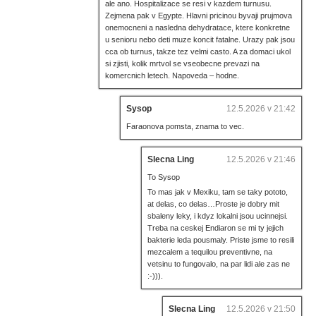
ale ano. Hospitalizace se resi v kazdem turnusu.
Zejmena pak v Egypte. Hlavni pricinou byvaji prujmova
onemocneni a nasledna dehydratace, ktere konkretne
u senioru nebo deti muze koncit fatalne. Urazy pak jsou
cca ob turnus, takze tez velmi casto. A za domaci ukol
si zjisti, kolik mrtvol se vseobecne prevazi na
komercnich letech. Napoveda – hodne.
Sysop
12.5.2026 v 21:42
Faraonova pomsta, znama to vec.
Slecna Ling
12.5.2026 v 21:46
To Sysop
To mas jak v Mexiku, tam se taky pototo,
at delas, co delas…Proste je dobry mit
sbaleny leky, i kdyz lokalni jsou ucinnejsi.
Treba na ceskej Endiaron se mi ty jejich
bakterie leda pousmaly. Priste jsme to resili
mezcalem a tequilou preventivne, na
vetsinu to fungovalo, na par lidi ale zas ne
:-))).
Slecna Ling
12.5.2026 v 21:50