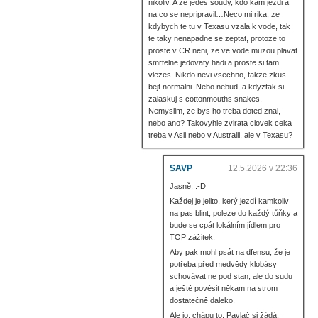
nikoliv. A ze jedes soudy, kdo kam jezdi a
na co se nepripravil…Neco mi rika, ze
kdybych te tu v Texasu vzala k vode, tak
te taky nenapadne se zeptat, protoze to
proste v CR neni, ze ve vode muzou plavat
smrtelne jedovaty hadi a proste si tam
vlezes. Nikdo nevi vsechno, takze zkus
bejt normalni. Nebo nebud, a kdyztak si
zalaskuj s cottonmouths snakes.
Nemyslim, ze bys ho treba doted znal,
nebo ano? Takovyhle zvirata clovek ceka
treba v Asii nebo v Australii, ale v Texasu?
SAVP
12.5.2026 v 22:36
Jasně. :-D
Každej je jelito, kerý jezdí kamkoliv
na pas blint, poleze do každý tůňky a
bude se cpát lokálním jídlem pro
TOP zážitek.
Aby pak mohl psát na dfensu, že je
potřeba před medvědy klobásy
schovávat ne pod stan, ale do sudu
a ještě pověsit někam na strom
dostatečně daleko.
Ale jo, chápu to. Pavlač si žádá,