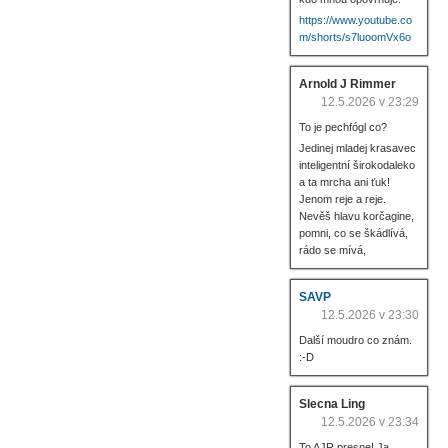
https://www.youtube.co
m/shorts/s7luoomVx6o
Arnold J Rimmer
12.5.2026 v 23:29
To je pechfógl co?
Jedinej mladej krasavec
inteligentní širokodaleko
a ta mrcha ani ťuk!
Jenom reje a reje.
Nevěš hlavu korčagine,
pomni, co se škádlívá,
rádo se mívá,
SAVP
12.5.2026 v 23:30
Další moudro co znám.
:-D
Slecna Ling
12.5.2026 v 23:34
To AJR presne! Ja