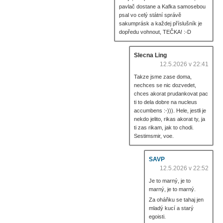
pavlač dostane a Kafka samosebou
psal vo celý státní správě
sakumprásk a každej příslušník je
dopředu vohnout, TEČKA! :-D
Slecna Ling
12.5.2026 v 22:41
Takze jsme zase doma,
nechces se nic dozvedet,
chces akorat prudankovat pac
ti to dela dobre na nucleus
accumbens :-))). Hele, jestli je
nekdo jelito, rikas akorat ty, ja
ti zas rikam, jak to chodi.
Sestimsmir, voe.
SAVP
12.5.2026 v 22:52
Je to marný, je to
marný, je to marný.
Za oháňku se tahaj jen
mladý kucí a starý
egoisti.