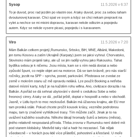
Sysop
11.5.2026 v 6:37
To je duvod, proc rad jezdim po vlastni ose. A taky duvod, proc za sebou taham
dvoutunovej karavan. Chci spat ve svym a kdyz se chci nekam prepravit na
vylet a nechce se mi mistni dopravou, karavan nekde odlozim a popojedu
autem. Kdyz se nekde vysere picasi, popojedu i s karavanem.
Viro
11.5.2026 v 7:20
Mám Balkán celkem projetý,Rumunsko, Srbsko, BiH, MNE, Albánii, Makedonii,
jen tomu Kosovu a zatím Ukrajině (Karpaty) jsem se jaksi vyhnul. Chorvatsko,
Slovinsko mám projeté taky, ale už se jim raději vyhnu jako Rakousku. Tahat
bydlíka sebou je k ničemu. Jsou místa, kam se s ním nedá dostat a nebo
způsobí špunt, co nejde objet ani na motorce. Dá se tam krásně, pro nás starší
ročníky, jezdit na SPP – sprcha, postel, parkování. Představa se zvedat ze
země v mokrém stanu už mě opravdu neláká. Lze použít Booking a netřeba
datové místní karty, když je na každém rohu wifina. Ano, civilizace dorazila i na
Balkán. A pořád se dá sehnat ubytování v domě s cedulkou Sobe a nebo
freonový cimry. A taky se dá , pořád ještě, doptat v hospodě a nebo v obchodě.
Jasně, v Lidlu bych to moc nezkoušel. Balkán má úžasnou krajinu, ale EU mor
tam proniká stále. Pokud chcete prožít kousek krásy, vezměte podrobnou
mapu, tam ty značené vyhlídkové trasy. Tím můžete začít. Jinak je to na
uvážení každého soudruha. Někoho lákají hromady šutrů a betonu (města),
jiného relativně nespoutaná příroda. Třeba zrovna v Rumunsku není dobré mít
pod stanem klobásky. Medvěd taky rád a hadr ho nezastaví. Tak nějak
všeobecně – v horách jsou lidé více přátelští, pohostinní a křesťané. U moře