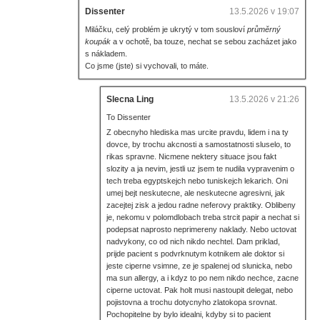
Dissenter
13.5.2026 v 19:07
Miláčku, celý problém je ukrytý v tom sousloví
průměrný
koupák
a v ochotě, ba touze, nechat se sebou zacházet jako
s nákladem.
Co jsme (jste) si vychovali, to máte.
Slecna Ling
13.5.2026 v 21:26
To Dissenter
Z obecnyho hlediska mas urcite pravdu, lidem i na ty
dovce, by trochu akcnosti a samostatnosti sluselo, to
rikas spravne. Nicmene nektery situace jsou fakt
slozity a ja nevim, jestli uz jsem te nudila vypravenim o
tech treba egyptskejch nebo tuniskejch lekarich. Oni
umej bejt neskutecne, ale neskutecne agresivni, jak
zacejtej zisk a jedou radne neferovy praktiky. Oblibeny
je, nekomu v polomdlobach treba strcit papir a nechat si
podepsat naprosto neprimereny naklady. Nebo uctovat
nadvykony, co od nich nikdo nechtel. Dam priklad,
prijde pacient s podvrknutym kotnikem ale doktor si
jeste ciperne vsimne, ze je spalenej od slunicka, nebo
ma sun allergy, a i kdyz to po nem nikdo nechce, zacne
ciperne uctovat. Pak holt musi nastoupit delegat, nebo
pojistovna a trochu dotycnyho zlatokopa srovnat.
Pochopitelne by bylo idealni, kdyby si to pacient