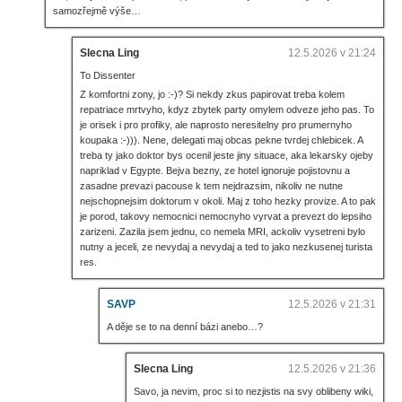
samozřejmě výše…
Slecna Ling
12.5.2026 v 21:24
To Dissenter
Z komfortni zony, jo :-)? Si nekdy zkus papirovat treba kolem
repatriace mrtvyho, kdyz zbytek party omylem odveze jeho pas. To
je orisek i pro profiky, ale naprosto neresitelny pro prumernyho
koupaka :-))). Nene, delegati maj obcas pekne tvrdej chlebicek. A
treba ty jako doktor bys ocenil jeste jiny situace, aka lekarsky ojeby
napriklad v Egypte. Bejva bezny, ze hotel ignoruje pojistovnu a
zasadne prevazi pacouse k tem nejdrazsim, nikoliv ne nutne
nejschopnejsim doktorum v okoli. Maj z toho hezky provize. A to pak
je porod, takovy nemocnici nemocnyho vyrvat a prevezt do lepsiho
zarizeni. Zazila jsem jednu, co nemela MRI, ackoliv vysetreni bylo
nutny a jeceli, ze nevydaj a nevydaj a ted to jako nezkusenej turista
res.
SAVP
12.5.2026 v 21:31
A děje se to na denní bázi anebo…?
Slecna Ling
12.5.2026 v 21:36
Savo, ja nevim, proc si to nezjistis na svy oblibeny wiki,