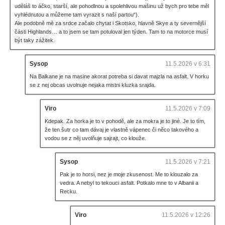
uděláš to áčko, starší, ale pohodlnou a spolehlivou mašinu už bych pro tebe měl
vyhlédnutou a můžeme tam vyrazit s naší partou“).
Ale podobně mě za srdce začalo chytat i Skotsko, hlavně Skye a ty severnější
části Highlands… a to jsem se tam potuloval jen týden. Tam to na motorce musí
být taky zážitek.
Sysop
11.5.2026 v 6:31
Na Balkane je na masine akorat potreba si davat majzla na asfalt. V horku
se z nej obcas uvolnuje nejaka mistni kluzka srajda.
Viro
11.5.2026 v 7:09
Kdepak. Za horka je to v pohodě, ale za mokra je to jiné. Je to tím,
že ten šutr co tam dávaj je vlastně vápenec či něco takového a
vodou se z něj uvolňuje sajrajt, co klouže.
Sysop
11.5.2026 v 7:21
Pak je to horsi, nez je moje zkusenost. Me to klouzalo za
vedra. A nebyl to tekouci asfalt. Potkalo mne to v Albanii a
Recku.
Viro
11.5.2026 v 12:26