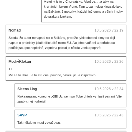
A stejný je to v Chorvatsku, Albošce…..a taky na
kruháčích kolem Vídně. Tam to za mokra klouzalo jako
na Balkáně. 3 motorky, každej jiný gumy a všichni nohy
do praku a krokem.
Nomad
10.5.2026 v 22:19
Škoda, že autor nenapsal nic o Balkánu, protože tyhle obecné cinty se dají
napsat o prakticky jakékoli lokalitě mimo EU. Ale jeho nadšení a potřeba se
podělit jsou pochopitelné, zejména pokud je někde venku poprvé.
ModrýKlokan
10.5.2026 v 22:26
1+
Mě se to líbilo. Je to stručné, poučné, osvěžující a inspirativní.
Slecna Ling
10.5.2026 v 22:34
Klokaaaaaan, konecne :-)!!!! Uz jsem po Tobe chtela vyhlasit patrani. Vitej
zpatky, nejmodrejsi!
SAVP
10.5.2026 v 22:43
Tak někdo to musí vyvažovat.